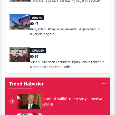
Gazeteci ve yazar Halit Kakınç hayatını kaybetti
DÜNYA
00:47
Rusya'dan Ukrayna açıklaması: 34 gemi vuruldu,
8 yer ele geçirildi
GÜNDEM
00:39
Suça sürüklenen çocuklara ilişkin kanun teklifinin
6 maddesi daha kabul edildi
Trend Haberler
İstanbul Valiliği’nden sosyal medya
1
uyarısı