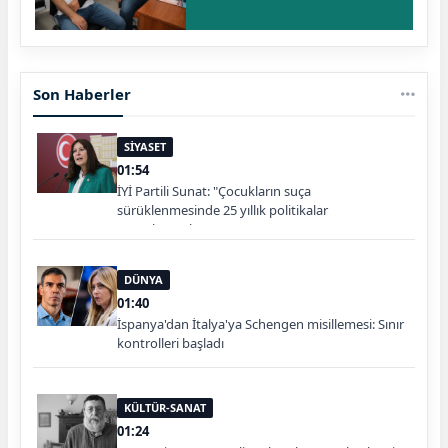
Son Haberler
SİYASET
01:54
İYİ Partili Sunat: "Çocukların suça
sürüklenmesinde 25 yıllık politikalar
sorgulanmalı"
DÜNYA
01:40
İspanya'dan İtalya'ya Schengen misillemesi: Sınır
kontrolleri başladı
KÜLTÜR-SANAT
01:24