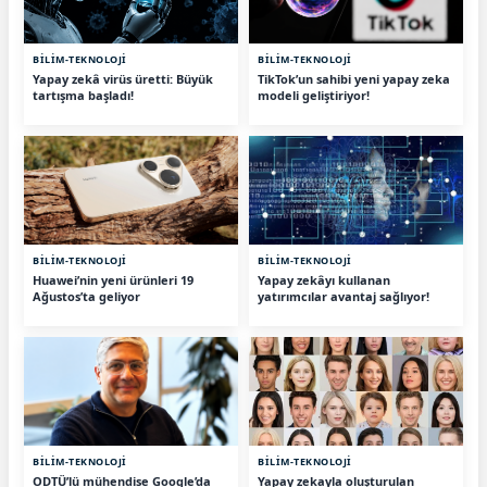
BİLİM-TEKNOLOJİ
BİLİM-TEKNOLOJİ
Yapay zekâ virüs üretti: Büyük
TikTok’un sahibi yeni yapay zeka
tartışma başladı!
modeli geliştiriyor!
BİLİM-TEKNOLOJİ
BİLİM-TEKNOLOJİ
Huawei’nin yeni ürünleri 19
Yapay zekâyı kullanan
Ağustos’ta geliyor
yatırımcılar avantaj sağlıyor!
BİLİM-TEKNOLOJİ
BİLİM-TEKNOLOJİ
ODTÜ’lü mühendise Google’da
Yapay zekayla oluşturulan