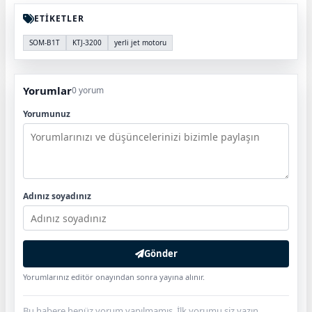
ETİKETLER
SOM-B1T
KTJ-3200
yerli jet motoru
Yorumlar
0 yorum
Yorumunuz
Adınız soyadınız
Gönder
Yorumlarınız editör onayından sonra yayına alınır.
Bu habere henüz yorum yapılmamış. İlk yorumu siz yazın.