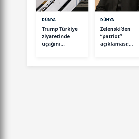
DÜNYA
DÜNYA
Trump Türkiye
Zelenski’den
ziyaretinde
“patriot”
uçağını
açıklaması:
değiştirmişti:
Füzeleri ABD
Nedeni ortaya
verecek
çıktı