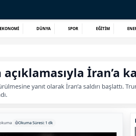
EKONOMİ
DÜNYA
SPOR
EĞİTİM
ENER
çıklamasıyla İran’a karş
mesine yanıt olarak İran’a saldırı başlattı. Tru
dı.
 okuma
Okuma Süresi: 1 dk