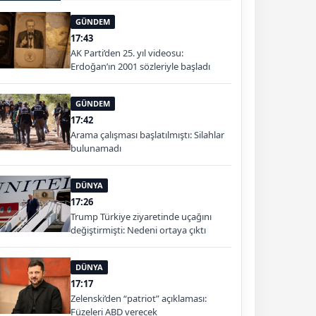
GÜNDEM
17:43
AK Parti’den 25. yıl videosu:
Erdoğan’ın 2001 sözleriyle başladı
GÜNDEM
17:42
Arama çalışması başlatılmıştı: Silahlar
bulunamadı
DÜNYA
17:26
Trump Türkiye ziyaretinde uçağını
değiştirmişti: Nedeni ortaya çıktı
DÜNYA
17:17
Zelenski’den “patriot” açıklaması:
Füzeleri ABD verecek