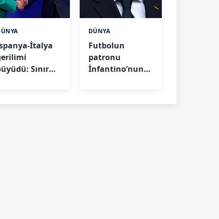
DÜNYA
DÜNYA
İspanya-İtalya
Futbolun
gerilimi
patronu
büyüdü: Sınır
İnfantino’nun
kontrolleri
yasak ilişkisi
devreye giriyor
ortaya çıktı