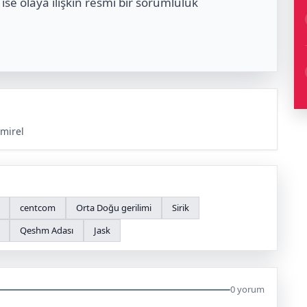
n ise olaya ilişkin resmi bir sorumluluk
mirel
centcom
Orta Doğu gerilimi
Sirik
Qeshm Adası
Jask
0 yorum