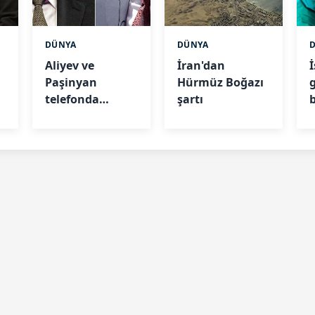
DÜNYA
DÜNYA
Aliyev ve
İran'dan
Paşinyan
Hürmüz Boğazı
telefonda
şartı
görüştü:
Zengezur Rotası
masada