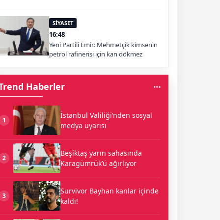
SİYASET
16:48
Yeni Partili Emir: Mehmetçik kimsenin
petrol rafinerisi için kan dökmez
Trend Haberler
İstanbul Valiliği’nden sosyal
1
medya uyarısı
Beşiktaş yarın sahasında
2
Karagümrük’ü ağırlıyor
Survivor Bayhan kanlar içinde
3
kaldı!