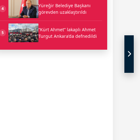
Yüreğir Belediye Başkanı
4
görevden uzaklaştırıldı
“Kürt Ahmet” lakaplı Ahmet
5
Turgut Ankara’da defnedildi