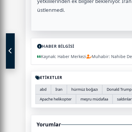
yetkililerinden ek bilgiler bekleniyor. İra
üstlenmedi.
HABER BİLGİSİ
Kaynak: Haber Merkezi
Muhabir: Nahibe De
ETİKETLER
abd
İran
hürmüz boğazı
Donald Trump
Apache helikopter
meşru müdafaa
saldırılar
Yorumlar