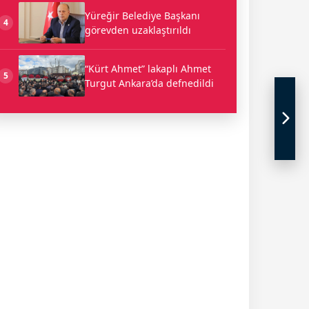
Yüreğir Belediye Başkanı
4
görevden uzaklaştırıldı
“Kürt Ahmet” lakaplı Ahmet
5
Turgut Ankara’da defnedildi