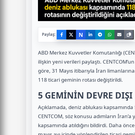
N
Paylaş:
ABD Merkez Kuvvetler Komutanlığı (CENT
ilişkin yeni verileri paylaştı. CENTCOM’
göre, 31 Mayıs itibarıyla İran limanları
118 ticari geminin rotası değiştirildi.
5 GEMİNİN DEVRE DIŞI 
Açıklamada, deniz ablukası kapsamında 5 g
CENTCOM, söz konusu adımların İran’a y
kapsamında atıldığını bildirdi. Daha ön
mayıs ayı içinde yönlendirilen ticari gemi