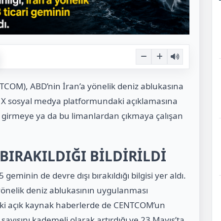
COM), ABD’nin İran’a yönelik deniz ablukasına
un X sosyal medya platformundaki açıklamasına
na girmeye ya da bu limanlardan çıkmaya çalışan
BIRAKILDIĞI BİLDİRİLDİ
eminin de devre dışı bırakıldığı bilgisi yer aldı.
önelik deniz ablukasının uygulanması
ceki açık kaynak haberlerde de CENTCOM’un
 sayısını kademeli olarak artırdığı ve 23 Mayıs’ta