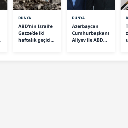
DÜNYA
DÜNYA
ABD’nin İsrail’e
Azerbaycan
Gazze’de iki
Cumhurbaşkanı
l
haftalık geçici
Aliyev ile ABD
ateşkes için
Başkanı Trump
d
baskı yaptığı
telefon
iddia edildi
görüşmesi
ç
gerçekleştirdi