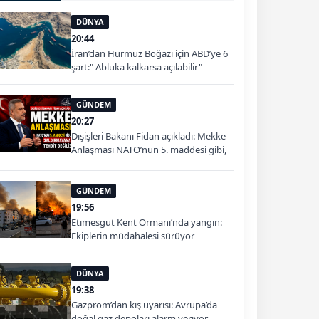
DÜNYA
20:44
İran’dan Hürmüz Boğazı için ABD’ye 6
şart:" Abluka kalkarsa açılabilir"
GÜNDEM
20:27
Dışişleri Bakanı Fidan açıkladı: Mekke
Anlaşması NATO’nun 5. maddesi gibi,
saldırmayana tehdit değiliz
GÜNDEM
19:56
Etimesgut Kent Ormanı’nda yangın:
Ekiplerin müdahalesi sürüyor
DÜNYA
19:38
Gazprom’dan kış uyarısı: Avrupa’da
doğal gaz depoları alarm veriyor