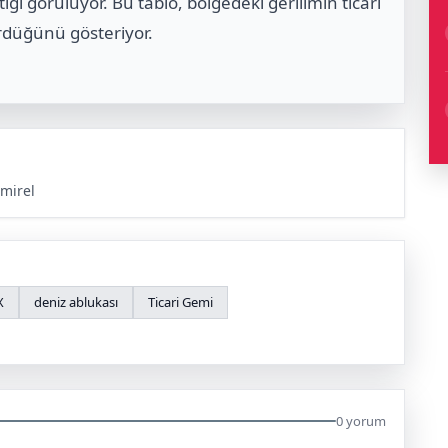
ığı görülüyor. Bu tablo, bölgedeki gerilimin ticari
ürdüğünü gösteriyor.
mirel
X
deniz ablukası
Ticari Gemi
0 yorum