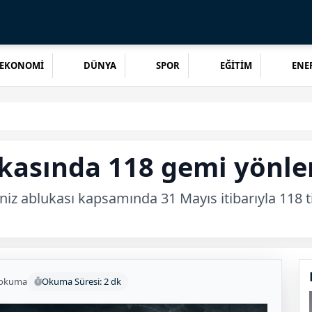
EKONOMİ
DÜNYA
SPOR
EĞİTİM
ENER
kasında 118 gemi yönlen
z ablukası kapsamında 31 Mayıs itibarıyla 118 ti
 okuma
Okuma Süresi: 2 dk