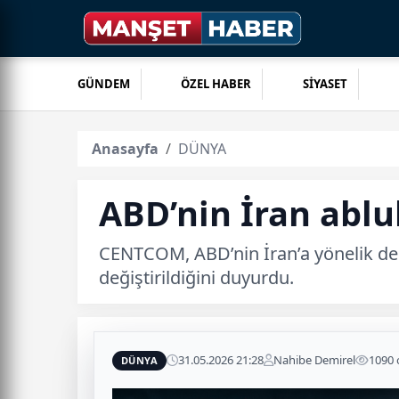
GÜNDEM
ÖZEL HABER
SİYASET
Anasayfa
DÜNYA
ABD’nin İran ablu
CENTCOM, ABD’nin İran’a yönelik deni
değiştirildiğini duyurdu.
31.05.2026 21:28
Nahibe Demirel
1090
DÜNYA