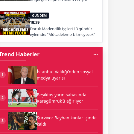
GÜNDEM
19:29
Doruk Madencilik işçileri 13 gündür
eylemde: “Mücadelemiz bitmeyecek”
Trend Haberler
İstanbul Valiliği’nden sosyal
1
medya uyarısı
Beşiktaş yarın sahasında
2
Karagümrük’ü ağırlıyor
Survivor Bayhan kanlar içinde
3
kaldı!