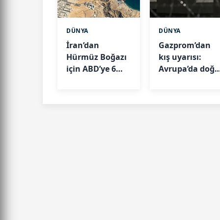
DÜNYA
DÜNYA
İran’dan
Gazprom’dan
Hürmüz Boğazı
kış uyarısı:
için ABD’ye 6
Avrupa’da doğa
şart:" Abluka
gaz depoları
kalkarsa
alarm veriyor
açılabilir"