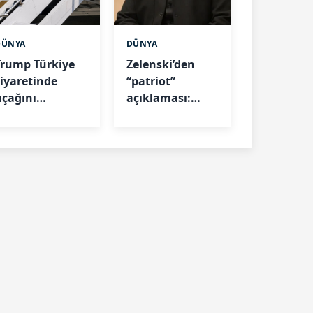
DÜNYA
DÜNYA
Trump Türkiye
Zelenski’den
ziyaretinde
“patriot”
uçağını
açıklaması:
eğiştirmişti:
Füzeleri ABD
Nedeni ortaya
verecek
ıktı