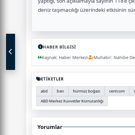
yaptığı, son açıklamayla sayının 118’e çıkt
deniz taşımacılığı üzerindeki etkisinin s
HABER BİLGİSİ
Kaynak: Haber Merkezi
Muhabir: Nahibe De
ETİKETLER
abd
İran
hürmüz boğazı
centcom
ABD Merkez Kuvvetler Komutanlığı
Yorumlar