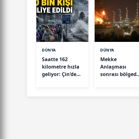
DÜNYA
DÜNYA
Saatte 162
Mekke
kilometre hızla
Anlaşması
geliyor: Çin’de
sonrası bölged
390 bin kişi
gerilim: Suudi
tahliye edildi
Arabistan'da
rafineri vuruld