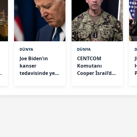
DÜNYA
DÜNYA
Joe Biden’ın
CENTCOM
kanser
Komutanı
e
tedavisinde yeni
Cooper İsrail’de:
gelişme
Masada Gazze
ve İran var
u