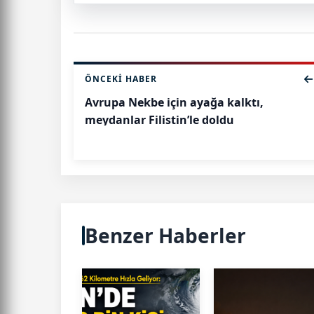
ÖNCEKI HABER
Avrupa Nekbe için ayağa kalktı,
meydanlar Filistin’le doldu
Benzer Haberler