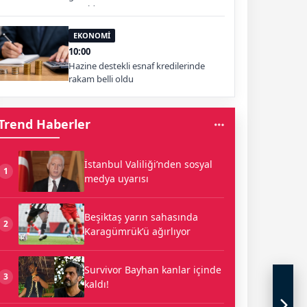
vuruldu
EKONOMİ
10:00
Hazine destekli esnaf kredilerinde
rakam belli oldu
Trend Haberler
İstanbul Valiliği’nden sosyal
1
medya uyarısı
Beşiktaş yarın sahasında
2
Karagümrük’ü ağırlıyor
Survivor Bayhan kanlar içinde
3
kaldı!