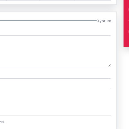
0 yorum
ın.