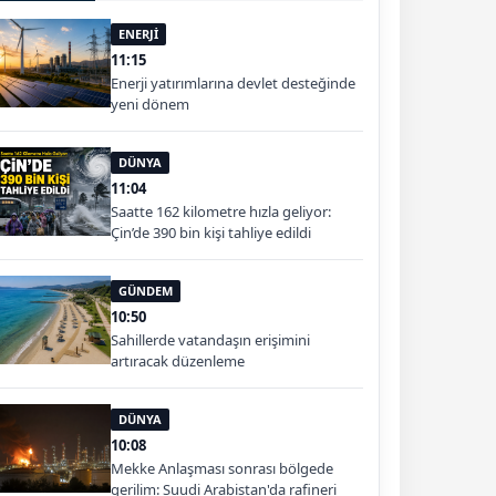
ENERJİ
11:15
Enerji yatırımlarına devlet desteğinde
yeni dönem
DÜNYA
11:04
Saatte 162 kilometre hızla geliyor:
Çin’de 390 bin kişi tahliye edildi
GÜNDEM
10:50
Sahillerde vatandaşın erişimini
artıracak düzenleme
DÜNYA
10:08
Mekke Anlaşması sonrası bölgede
gerilim: Suudi Arabistan'da rafineri