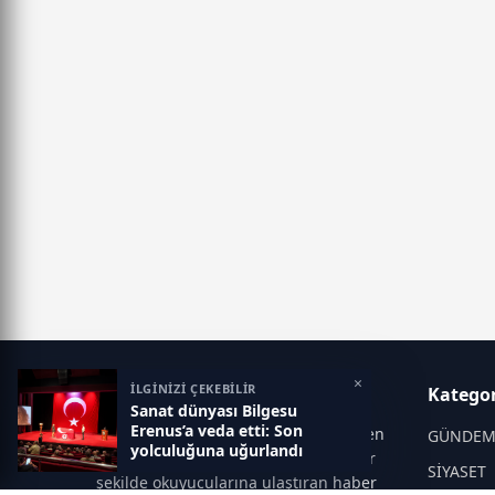
×
İLGİNİZİ ÇEKEBİLİR
Manşet Haber
Kategor
Sanat dünyası Bilgesu
Erenus’a veda etti: Son
Manşet Haber, Türkiye ve dünyadan en
GÜNDE
yolculuğuna uğurlandı
güncel gelişmeleri tarafsız ve hızlı bir
SİYASET
şekilde okuyucularına ulaştıran haber