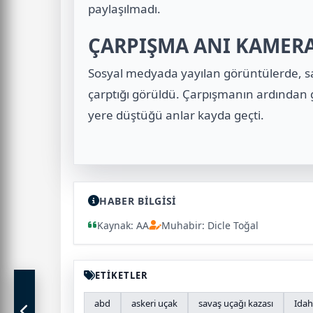
paylaşılmadı.
ÇARPIŞMA ANI KAMERA
Sosyal medyada yayılan görüntülerde, s
çarptığı görüldü. Çarpışmanın ardından g
yere düştüğü anlar kayda geçti.
HABER BİLGİSİ
Kaynak: AA
Muhabir: Dicle Toğal
ETİKETLER
abd
askeri uçak
savaş uçağı kazası
Ida