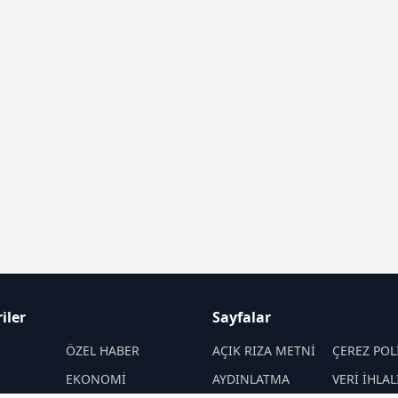
iler
Sayfalar
M
ÖZEL HABER
AÇIK RIZA METNİ
ÇEREZ POL
EKONOMİ
AYDINLATMA
VERİ İHLAL