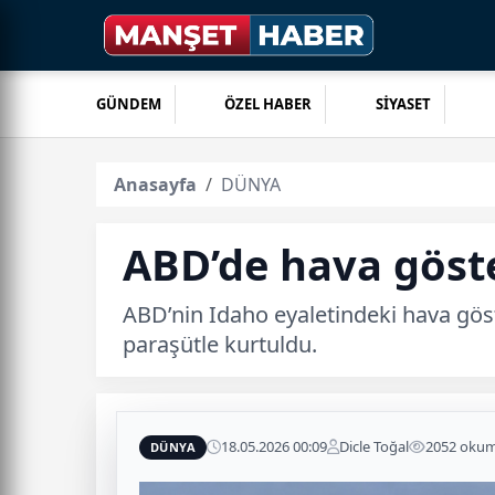
GÜNDEM
ÖZEL HABER
SİYASET
Anasayfa
DÜNYA
ABD’de hava göste
ABD’nin Idaho eyaletindeki hava gös
paraşütle kurtuldu.
18.05.2026 00:09
Dicle Toğal
2052 oku
DÜNYA