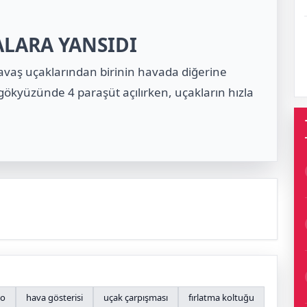
LARA YANSIDI
avaş uçaklarından birinin havada diğerine
ökyüzünde 4 paraşüt açılırken, uçakların hızla
ho
hava gösterisi
uçak çarpışması
fırlatma koltuğu