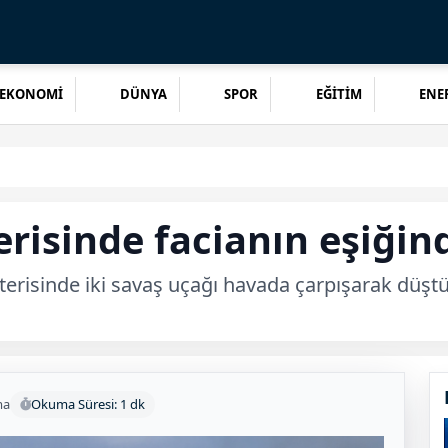
EKONOMİ
DÜNYA
SPOR
EĞİTİM
ENER
risinde facianın eşiği
terisinde iki savaş uçağı havada çarpışarak düşt
ma
Okuma Süresi: 1 dk