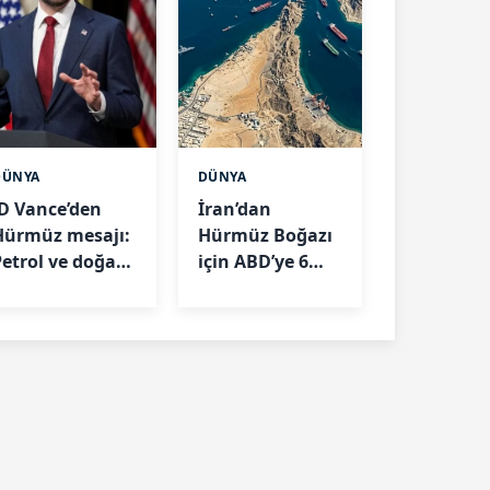
DÜNYA
DÜNYA
JD Vance’den
İran’dan
Hürmüz mesajı:
Hürmüz Boğazı
Petrol ve doğal
için ABD’ye 6
gaz akışını
şart:" Abluka
artıracağız
kalkarsa
açılabilir"