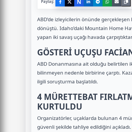
N
Paylaş:
ABD’de izleyicilerin önünde gerçekleşen 
dönüştü. Idaho’daki Mountain Home Hav
yapan iki savaş uçağı havada çarpıştıkta
GÖSTERİ UÇUŞU FACİA
ABD Donanmasına ait olduğu belirtilen ik
bilinmeyen nedenle birbirine çarptı. Kaza
ilgili soruşturma başlatıldı.
4 MÜRETTEBAT FIRLAT
KURTULDU
Organizatörler, uçaklarda bulunan 4 müre
güvenli şekilde tahliye edildiğini açıkladı