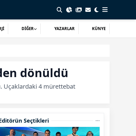
Jİ
DİĞER
YAZARLAR
KÜNYE
nden dönüldü
ü. Uçaklardaki 4 mürettebat
Editörün Seçtikleri