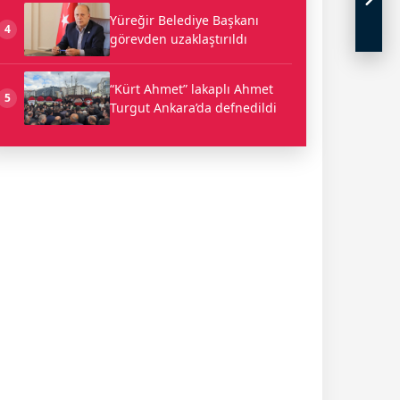
Yüreğir Belediye Başkanı
4
görevden uzaklaştırıldı
“Kürt Ahmet” lakaplı Ahmet
5
Turgut Ankara’da defnedildi