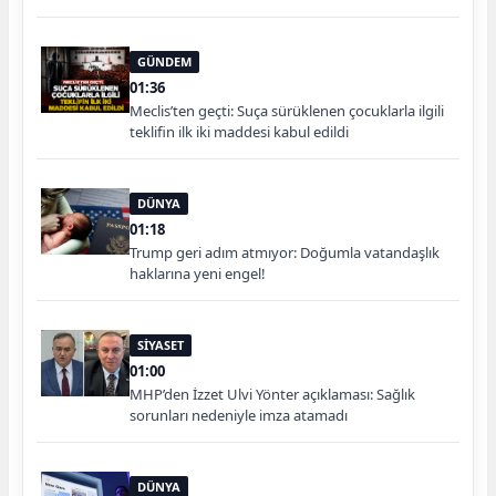
GÜNDEM
01:36
Meclis’ten geçti: Suça sürüklenen çocuklarla ilgili
teklifin ilk iki maddesi kabul edildi
DÜNYA
01:18
Trump geri adım atmıyor: Doğumla vatandaşlık
haklarına yeni engel!
SİYASET
01:00
MHP’den İzzet Ulvi Yönter açıklaması: Sağlık
sorunları nedeniyle imza atamadı
DÜNYA