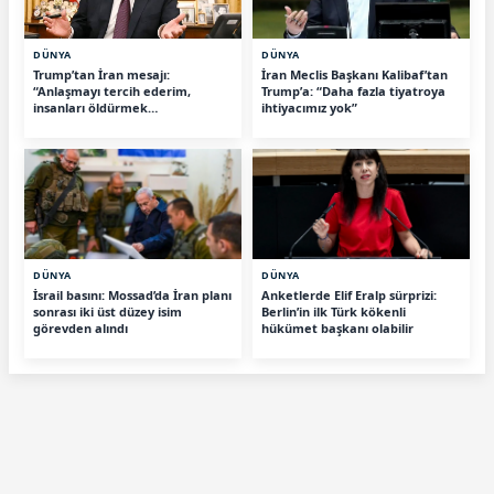
DÜNYA
DÜNYA
Trump’tan İran mesajı:
İran Meclis Başkanı Kalibaf’tan
“Anlaşmayı tercih ederim,
Trump’a: “Daha fazla tiyatroya
insanları öldürmek
ihtiyacımız yok”
istemiyorum”
DÜNYA
DÜNYA
İsrail basını: Mossad’da İran planı
Anketlerde Elif Eralp sürprizi:
sonrası iki üst düzey isim
Berlin’in ilk Türk kökenli
görevden alındı
hükümet başkanı olabilir