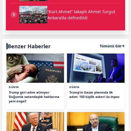
“Kürt Ahmet” lakaplı Ahmet Turgut
5
Ankara’da defnedildi
Benzer Haberler
Tümünü Gör
DÜNYA
DÜNYA
Trump geri adım atmıyor:
Trump’ın Gazze planında ilk
Doğumla vatandaşlık haklarına
adım: 150 kişilik askeri üs inşası
yeni engel!