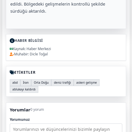
edildi. Bölgedeki gelişmelerin kontrollü şekilde
sürdüğü aktarıldı.
HABER BİLGİSİ
Kaynak: Haber Merkezi
Muhabir: Dicle Toğal
ETİKETLER
abd
İran
Orta Doğu
deniz trafiği
askeri gelişme
ablukayı kaldırdı
Yorumlar
0 yorum
Yorumunuz