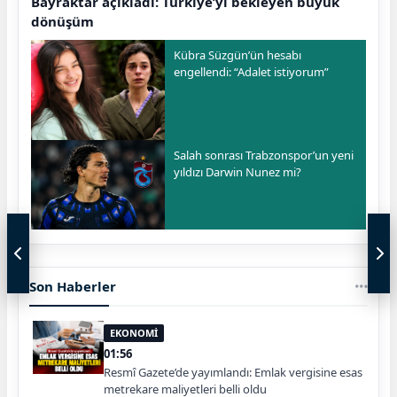
Bayraktar açıkladı: Türkiye’yi bekleyen büyük
dönüşüm
Kübra Süzgün’ün hesabı
engellendi: “Adalet istiyorum”
Salah sonrası Trabzonspor’un yeni
yıldızı Darwin Nunez mi?
Son Haberler
EKONOMİ
01:56
Resmî Gazete’de yayımlandı: Emlak vergisine esas
metrekare maliyetleri belli oldu