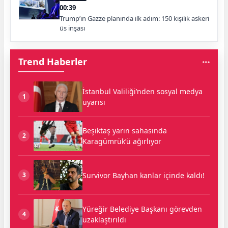
00:39
Trump’ın Gazze planında ilk adım: 150 kişilik askeri
üs inşası
Trend Haberler
İstanbul Valiliği’nden sosyal medya
1
uyarısı
Beşiktaş yarın sahasında
2
Karagümrük’ü ağırlıyor
Survivor Bayhan kanlar içinde kaldı!
3
Yüreğir Belediye Başkanı görevden
4
uzaklaştırıldı