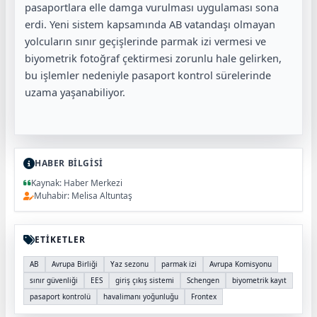
pasaportlara elle damga vurulması uygulaması sona
erdi. Yeni sistem kapsamında AB vatandaşı olmayan
yolcuların sınır geçişlerinde parmak izi vermesi ve
biyometrik fotoğraf çektirmesi zorunlu hale gelirken,
bu işlemler nedeniyle pasaport kontrol sürelerinde
uzama yaşanabiliyor.
HABER BİLGİSİ
Kaynak: Haber Merkezi
Muhabir: Melisa Altuntaş
ETİKETLER
AB
Avrupa Birliği
Yaz sezonu
parmak izi
Avrupa Komisyonu
sınır güvenliği
EES
giriş çıkış sistemi
Schengen
biyometrik kayıt
pasaport kontrolü
havalimanı yoğunluğu
Frontex