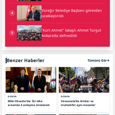
Yüreğir Belediye Başkanı görevden
4
uzaklaştırıldı
“Kürt Ahmet” lakaplı Ahmet Turgut
5
Ankara’da defnedildi
Benzer Haberler
Tümünü Gör
DÜNYA
DÜNYA
Milei Ekvador’da: İki ülke
Venezuela’da iktidar ve
arasında 6 anlaşma imzalandı
muhalefet aynı masada!