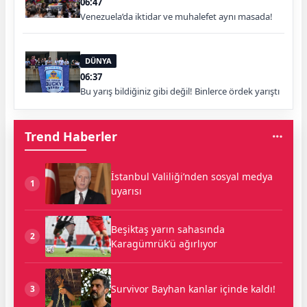
06:47
Venezuela’da iktidar ve muhalefet aynı masada!
DÜNYA
06:37
Bu yarış bildiğiniz gibi değil! Binlerce ördek yarıştı
Trend Haberler
İstanbul Valiliği’nden sosyal medya
1
uyarısı
Beşiktaş yarın sahasında
2
Karagümrük’ü ağırlıyor
Survivor Bayhan kanlar içinde kaldı!
3