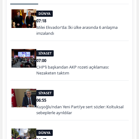
DÜNYA
07:18
Milei Ekvador’da: İki ülke arasında 6 anlaşma
imzalandı
SİYASET
07:00
CHP’li başkandan AKP rozeti açıklaması:
Nezaketen taktım
SİYASET
06:55
Kuşoğlu’ndan Yeni Parti’ye sert sözler: Koltuksal
sebeplerle ayrıldılar
DÜNYA