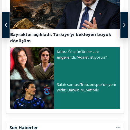
Bayraktar açıkladı: Türkiye’yi bekleyen büyük
dönüşüm
Kübra Süzgün’ün hesabı
engellendi: “Adalet istiyorum”
Salah sonrası Trabzonspor’un yeni
yıldızı Darwin Nunez mi?
Son Haberler