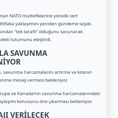
an NATO müttefiklerine yönelik sert
 ittifaka yaklaşımını yeniden gündeme taşıdı.
ısından “tek taraflı” olduğunu savunarak
indeki tutumunu eleştirdi.
ZLA SAVUNMA
NİYOR
in, savunma harcamalarını artırma ve kıtanın
lenme mesajı vermesi bekleniyor.
Avrupa ve Kanada’nın savunma harcamalarındaki
paylaşımı konusunu öne çıkarması bekleniyor.
JI VERİLECEK