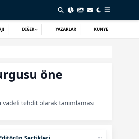
Jİ
DİĞER
YAZARLAR
KÜNYE
urgusu öne
n vadeli tehdit olarak tanımlaması
Editörün Seçtikleri