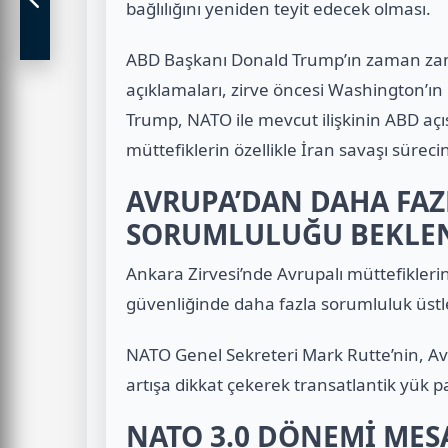
bağlılığını yeniden teyit edecek olması.
ABD Başkanı Donald Trump’ın zaman zam
açıklamaları, zirve öncesi Washington’ın
Trump, NATO ile mevcut ilişkinin ABD aç
müttefiklerin özellikle İran savaşı sürec
AVRUPA’DAN DAHA FA
SORUMLULUĞU BEKLE
Ankara Zirvesi’nde Avrupalı müttefikler
güvenliğinde daha fazla sorumluluk üst
NATO Genel Sekreteri Mark Rutte’nin, 
artışa dikkat çekerek transatlantik yük 
NATO 3.0 DÖNEMİ MESA