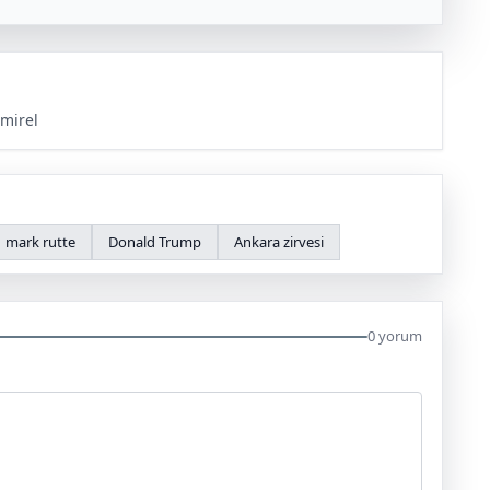
mirel
mark rutte
Donald Trump
Ankara zirvesi
0 yorum