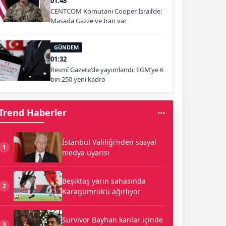
01:48
CENTCOM Komutanı Cooper İsrail’de:
Masada Gazze ve İran var
GÜNDEM
01:32
Resmî Gazete’de yayımlandı: EGM’ye 6
bin 250 yeni kadro
Trend Haberler
İstanbul Valiliği’nden sosyal
1
medya uyarısı
Beşiktaş yarın sahasında
2
Karagümrük’ü ağırlıyor
Survivor Bayhan kanlar içinde
3