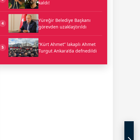
kaldı!
Yüreğir Belediye Başkanı
4
görevden uzaklaştırıldı
“Kürt Ahmet” lakaplı Ahmet
5
Turgut Ankara’da defnedildi