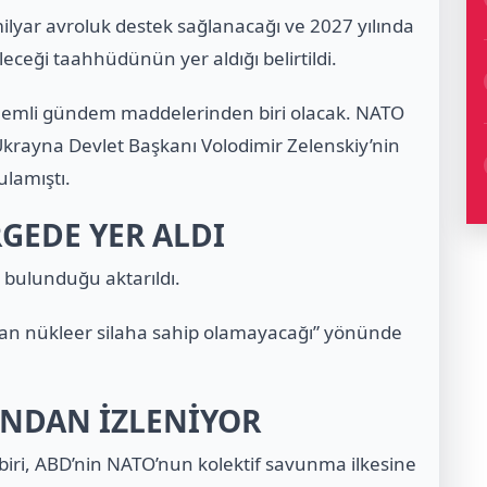
milyar avroluk destek sağlanacağı ve 2027 yılında
ceği taahhüdünün yer aldığı belirtildi.
 önemli gündem maddelerinden biri olacak. NATO
krayna Devlet Başkanı Volodimir Zelenskiy’nin
ulamıştı.
RGEDE YER ALDI
e bulunduğu aktarıldı.
aman nükleer silaha sahip olamayacağı” yönünde
INDAN İZLENİYOR
biri, ABD’nin NATO’nun kolektif savunma ilkesine