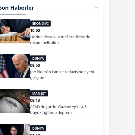
Son Haberler
EKONOMİ
10:00
Hazine destekli esnaf kredilerinde
rakam belli oldu
DÜNYA
09:50
Joe Biden’ın kanser tedavisinde yeni
gelişme
MANŞET
09:13
AFAD duyurdu: Gaziantep’te 4,5
büyüklüğünde deprem
DÜNYA