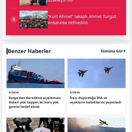
“Kürt Ahmet” lakaplı Ahmet Turgut
5
Ankara’da defnedildi
Benzer Haberler
Tümünü Gör
DÜNYA
DÜNYA
Rusya'dan Karadeniz açıklaması:
İran, düşürdüğü İHA ve
Askeri yük taşıyan iki kuru yük
uçakların kalıntılarını yayımladı
gemisi hedef alındı