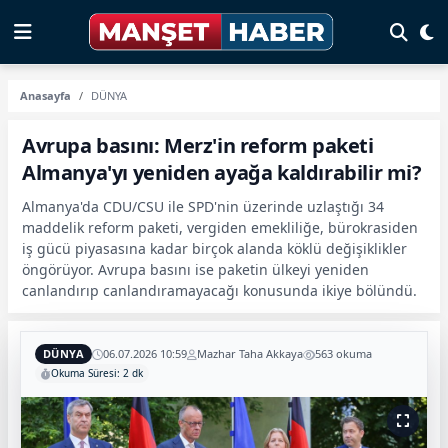
Anasayfa
DÜNYA
Avrupa basını: Merz'in reform paketi
Almanya'yı yeniden ayağa kaldırabilir mi?
Almanya'da CDU/CSU ile SPD'nin üzerinde uzlaştığı 34
maddelik reform paketi, vergiden emekliliğe, bürokrasiden
iş gücü piyasasına kadar birçok alanda köklü değişiklikler
öngörüyor. Avrupa basını ise paketin ülkeyi yeniden
canlandırıp canlandıramayacağı konusunda ikiye bölündü.
DÜNYA
06.07.2026 10:59
Mazhar Taha Akkaya
563 okuma
Okuma Süresi: 2 dk