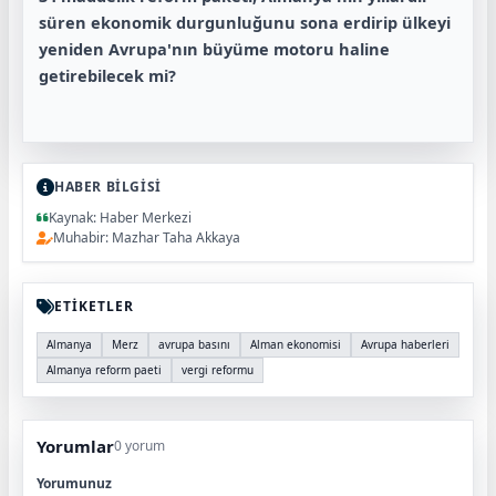
süren ekonomik durgunluğunu sona erdirip ülkeyi
yeniden Avrupa'nın büyüme motoru haline
getirebilecek mi?
HABER BİLGİSİ
Kaynak: Haber Merkezi
Muhabir: Mazhar Taha Akkaya
ETİKETLER
Almanya
Merz
avrupa basını
Alman ekonomisi
Avrupa haberleri
Almanya reform paeti
vergi reformu
Yorumlar
0 yorum
Yorumunuz