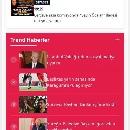
SİYASET
19:29
Çerçeve Yasa komisyonda: "Sayın Öcalan" ifadesi
tartışma yarattı
Trend Haberler
İstanbul Valiliği’nden sosyal medya
1
uyarısı
Beşiktaş yarın sahasında
2
Karagümrük’ü ağırlıyor
Survivor Bayhan kanlar içinde kaldı!
3
Yüreğir Belediye Başkanı görevden
4
uzaklaştırıldı