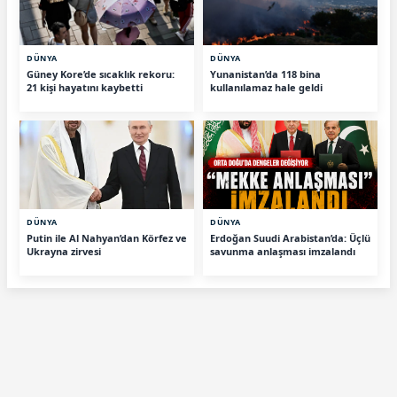
DÜNYA
DÜNYA
Güney Kore’de sıcaklık rekoru:
Yunanistan’da 118 bina
21 kişi hayatını kaybetti
kullanılamaz hale geldi
DÜNYA
DÜNYA
Putin ile Al Nahyan’dan Körfez ve
Erdoğan Suudi Arabistan’da: Üçlü
Ukrayna zirvesi
savunma anlaşması imzalandı