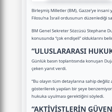
Birleşmiş Milletler (BM), Gazze’ye insa
Filosu’na İsrail ordusunun düzenlediği sal
BM Genel Sekreter Sözcüsü Stephane Duja
konusunda “çok endişeli” olduklarını belir
“ULUSLARARASI HUK
Günlük basın toplantısında konuşan Dujarri
çeken yanıt verdi.
“Bu olayın tüm detaylarına sahip değiliz
gösterilerek yapılan bir şeye benzemiyor”
hukuka uyulması gerektiğini söyledi.
“AKTİVİSTLERİN GÜVE