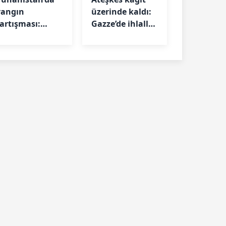
yangın
üzerinde kaldı:
tartışması:
Gazze’de ihlaller
Hava filosu
sürüyor
yetersiz mi?