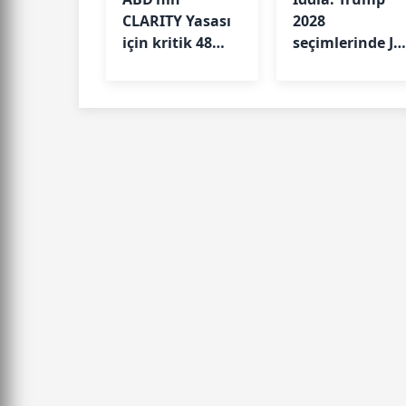
CLARITY Yasası
2028
için kritik 48
seçimlerinde JD
saat başladı
Vance’i
destekleyecek