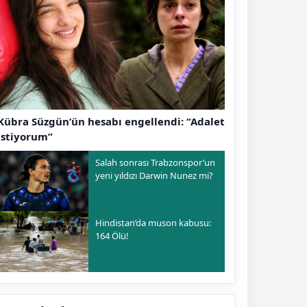
Kübra Süzgün’ün hesabı engellendi: “Adalet
istiyorum”
Salah sonrası Trabzonspor’un
yeni yıldızı Darwin Nunez mi?
Hindistan’da muson kabusu:
164 Ölü!