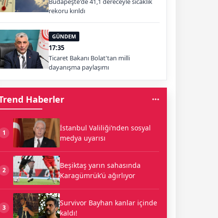
Budapeşte'de 41,1 dereceyle sıcaklık
rekoru kırıldı
GÜNDEM
17:35
Ticaret Bakanı Bolat'tan milli
dayanışma paylaşımı
Trend Haberler
İstanbul Valiliği’nden sosyal
1
medya uyarısı
Beşiktaş yarın sahasında
2
Karagümrük’ü ağırlıyor
Survivor Bayhan kanlar içinde
3
kaldı!