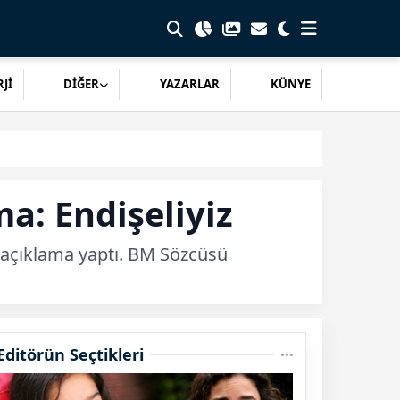
Jİ
DİĞER
YAZARLAR
KÜNYE
a: Endişeliyiz
li açıklama yaptı. BM Sözcüsü
Editörün Seçtikleri