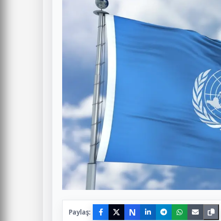
N
Paylaş: