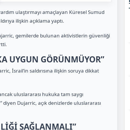
ni yardım ulaştırmayı amaçlayan Küresel Sumud
dırıya ilişkin açıklama yaptı.
rric, gemilerde bulunan aktivistlerin güvenliği
tti.
UKA UYGUN GÖRÜNMÜYOR”
c, İsrail’in saldırısına ilişkin soruya dikkat
 ancak uluslararası hukuka tam saygı
 diyen Dujarric, açık denizlerde uluslararası
NLİĞİ SAĞLANMALI”