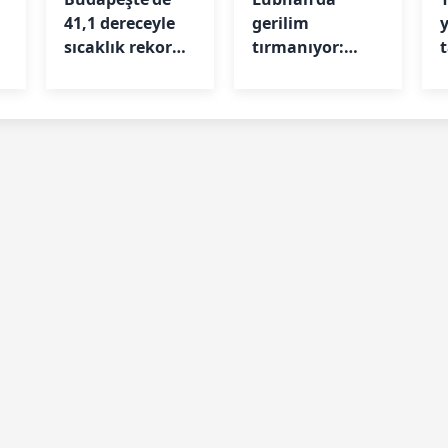
41,1 dereceyle
gerilim
sıcaklık rekoru
tırmanıyor:
kırıldı
Ateşkes ihlal
edildi