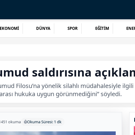
EKONOMİ
DÜNYA
SPOR
EĞİTİM
ENER
umud saldırısına açıklam
 Sumud Filosu’na yönelik silahlı müdahalesiyle ilgi
ararası hukuka uygun görünmediğini” söyledi.
1451 okuma
Okuma Süresi: 1 dk