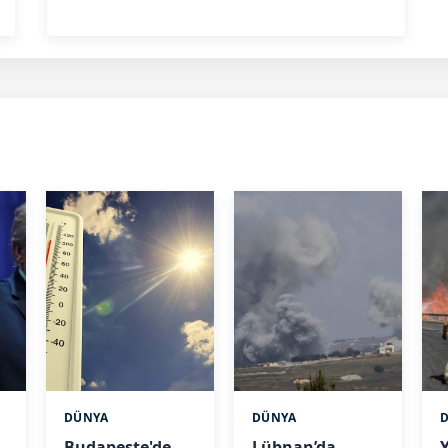
DÜNYA
DÜNYA
Budapeşte'de
Lübnan’da