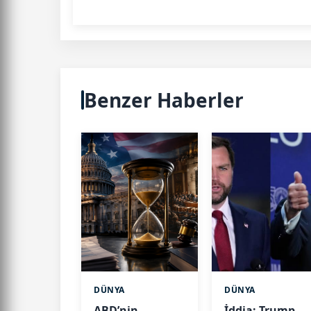
Benzer Haberler
DÜNYA
DÜNYA
ABD’nin
İddia: Trump