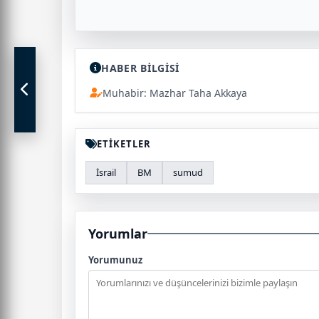
HABER BİLGİSİ
Muhabir: Mazhar Taha Akkaya
ETİKETLER
İsrail
BM
sumud
Yorumlar
Yorumunuz