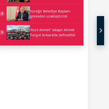
Yüreğir Belediye Başkanı
4
görevden uzaklaştırıldı
“Kürt Ahmet” lakaplı Ahmet
5
Turgut Ankara’da defnedildi