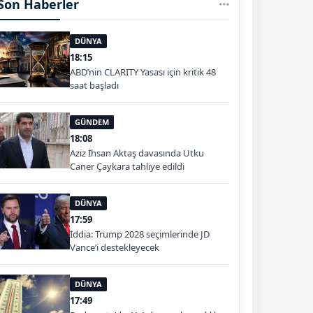
Son Haberler
DÜNYA
18:15
ABD’nin CLARITY Yasası için kritik 48
saat başladı
GÜNDEM
18:08
Aziz İhsan Aktaş davasında Utku
Caner Çaykara tahliye edildi
DÜNYA
17:59
İddia: Trump 2028 seçimlerinde JD
Vance’i destekleyecek
DÜNYA
17:49