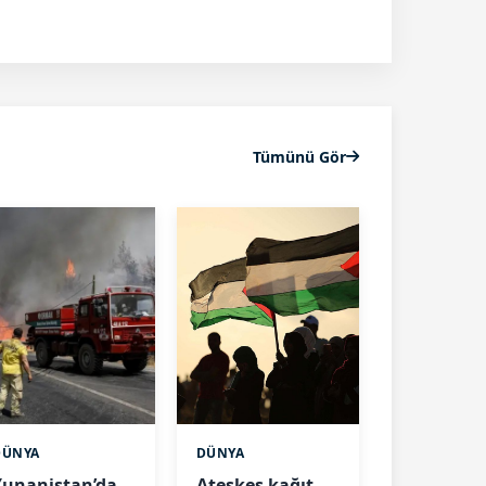
Tümünü Gör
DÜNYA
DÜNYA
Yunanistan’da
Ateşkes kağıt