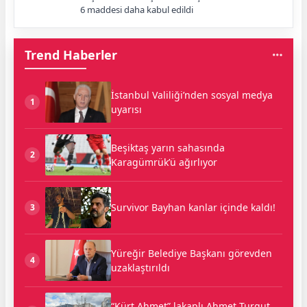
6 maddesi daha kabul edildi
Trend Haberler
İstanbul Valiliği’nden sosyal medya
1
uyarısı
Beşiktaş yarın sahasında
2
Karagümrük’ü ağırlıyor
Survivor Bayhan kanlar içinde kaldı!
3
Yüreğir Belediye Başkanı görevden
4
uzaklaştırıldı
“Kürt Ahmet” lakaplı Ahmet Turgut