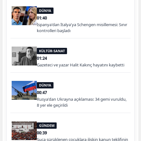
DÜNYA
01:40
İspanya'dan İtalya'ya Schengen misillemesi: Sınır
kontrolleri başladı
KÜLTÜR-SANAT
01:24
Gazeteci ve yazar Halit Kakınç hayatını kaybetti
DÜNYA
00:47
Rusya'dan Ukrayna açıklaması: 34 gemi vuruldu,
8 yer ele geçirildi
GÜNDEM
00:39
Suça sürüklenen çocuklara ilişkin kanun teklifinin