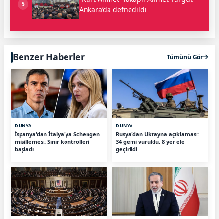
5
Ankara’da defnedildi
Benzer Haberler
Tümünü Gör
DÜNYA
DÜNYA
İspanya'dan İtalya'ya Schengen
Rusya'dan Ukrayna açıklaması:
misillemesi: Sınır kontrolleri
34 gemi vuruldu, 8 yer ele
başladı
geçirildi