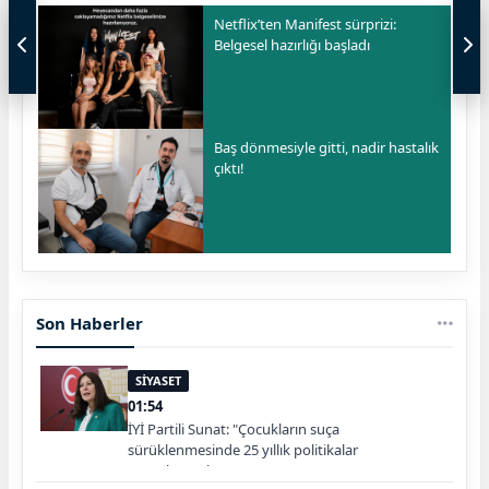
Netflix’ten Manifest sürprizi:
Belgesel hazırlığı başladı
Baş dönmesiyle gitti, nadir hastalık
çıktı!
Son Haberler
SİYASET
01:54
İYİ Partili Sunat: "Çocukların suça
sürüklenmesinde 25 yıllık politikalar
sorgulanmalı"