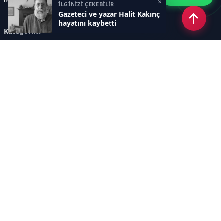
×
İLGİNİZİ ÇEKEBİLİR
Gazeteci ve yazar Halit Kakınç
hayatını kaybetti
Kategoriler
GÜNDEM
ÖZEL HABER
SİYASET
EKONOMİ
DÜNYA
SPOR
EĞİTİM
ENERJİ
DİĞER
MANŞET
SAĞLIK
MAGAZİN
BİLİM-TEKNOLOJİ
KÜLTÜR-SANAT
SEKTÖREL SİTELERİMİZ
YAZARLAR
KÜNYE
Sayfalar
AÇIK RIZA METNİ
ÇEREZ POLİTİKASI