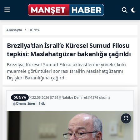
Anasayfa
DÜNYA
Brezilya’dan İsrail’e Küresel Sumud Filosu
tepkisi: Maslahatgüzar bakanlığa çağrıldı
Brezilya, Küresel Sumud Filosu aktivistlerine yönelik kötü
muamele görüntüleri sonrası İsrail’in Maslahatgüzarını
Dışişleri Bakanlığına çağırdı.
DÜNYA
22.05.2026 07:51
Nahibe Demirel
1376 okuma
Okuma Süresi: 1 dk