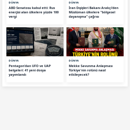
DÜNYA
DÜNYA
ABD Senatosu kabul etti: Rus
İran Dışişleri Bakanı Arakçi'den
enerjisi alan ülkelere yüzde 100
Müslüman ülkelere "bölgesel
vergi
dayanışma" çağrısı
DÜNYA
DÜNYA
Pentagon'dan UFO ve UAP
Mekke Savunma Anlaşması
belgeleri: 41 yeni dosya
Türkiye'nin rolünü nasıl
yayımlandı
etkileyecek?