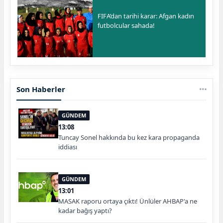
FIFA’dan tarihi karar: Afgan kadın
futbolcular sahada!
Son Haberler
GÜNDEM
13:08
Tuncay Sonel hakkında bu kez kara propaganda
iddiası
GÜNDEM
13:01
MASAK raporu ortaya çıktı! Ünlüler AHBAP'a ne
kadar bağış yaptı?