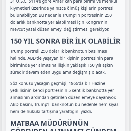
31 U.S.C. 5114’e göre Amerikan para birimi ve menkul
kıymetleri üzerinde yalnızca ölmüş kişilerin portresi
bulunabiliyor. Bu nedenle Trump’ın portresinin 250
dolarlık banknotta yer alabilmesi için Kongre’nin
mevcut yasal düzenlemeyi değiştirmesi gerekiyor.
150 YIL SONRA BİR İLK OLABİLİR
Trump portreli 250 dolarlık banknotun basılması
halinde, ABD’de yaşayan bir kişinin portresinin para
biriminde yer almasına ilişkin yaklaşık 150 yılı aşkın
süredir devam eden uygulama değişmiş olacak.
Söz konusu yasağın geçmişi, 1866’da bir Hazine
yetkilisinin kendi portresinin 5 sentlik banknotta yer
almasının ardından getirilen düzenlemeye dayanıyor.
ABD basını, Trump’lı banknotun bu nedenle hem siyasi
hem de hukuki tartışma yarattığını yazdı.
MATBAA MÜDÜRÜNÜN