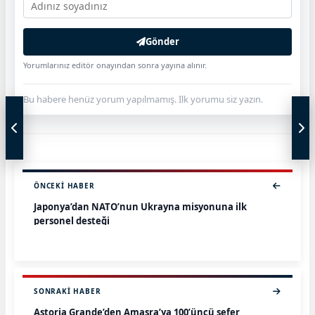
Gönder
Yorumlarınız editör onayından sonra yayına alınır.
Bu habere henüz yorum yapılmamış. İlk yorumu siz yazın.
ÖNCEKI HABER
Japonya’dan NATO’nun Ukrayna misyonuna ilk
personel desteği
SONRAKI HABER
Astoria Grande’den Amasra’ya 100’üncü sefer