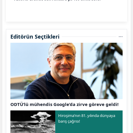
Editörün Seçtikleri
ODTÜ’lü mühendis Google’da zirve göreve geldi!
Hiroşima’nın 81. yılında dünyaya
barış çağrısı!