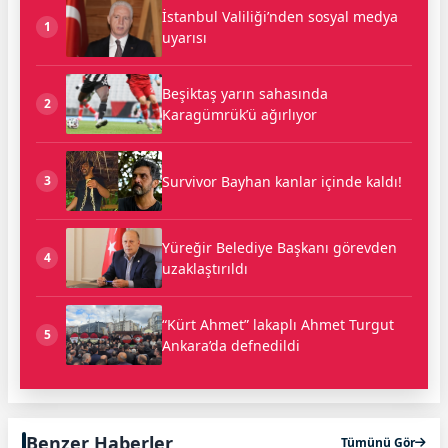
İstanbul Valiliği’nden sosyal medya
1
uyarısı
Beşiktaş yarın sahasında
2
Karagümrük’ü ağırlıyor
Survivor Bayhan kanlar içinde kaldı!
3
Yüreğir Belediye Başkanı görevden
4
uzaklaştırıldı
“Kürt Ahmet” lakaplı Ahmet Turgut
5
Ankara’da defnedildi
Benzer Haberler
Tümünü Gör