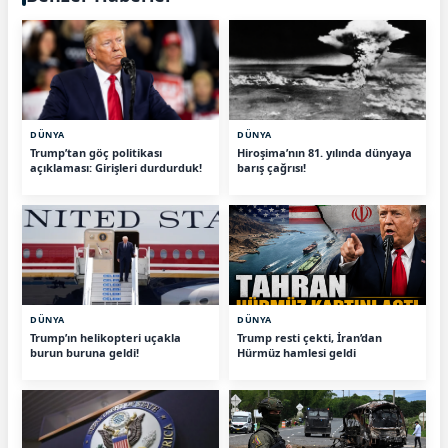
DÜNYA
DÜNYA
Trump’tan göç politikası
Hiroşima’nın 81. yılında dünyaya
açıklaması: Girişleri durdurduk!
barış çağrısı!
DÜNYA
DÜNYA
Trump’ın helikopteri uçakla
Trump resti çekti, İran’dan
burun buruna geldi!
Hürmüz hamlesi geldi