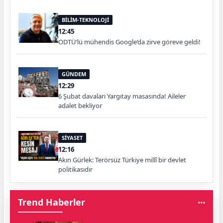
BİLİM-TEKNOLOJİ
12:45
ODTÜ’lü mühendis Google’da zirve göreve geldi!
GÜNDEM
12:29
6 Şubat davaları Yargıtay masasında! Aileler
adalet bekliyor
SİYASET
12:16
Akın Gürlek: Terörsüz Türkiye millî bir devlet
politikasıdır
Trend Haberler