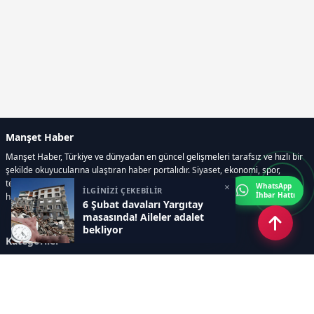
Manşet Haber
Manşet Haber, Türkiye ve dünyadan en güncel gelişmeleri tarafsız ve hızlı bir
şekilde okuyucularına ulaştıran haber portalıdır. Siyaset, ekonomi, spor,
teknoloji, kültür-sanat ve yaşam kategorilerinde doğru, güvenilir ve anlık
×
WhatsApp
İLGİNİZİ ÇEKEBİLİR
İhbar Hattı
haberler sunar.
6 Şubat davaları Yargıtay
masasında! Aileler adalet
bekliyor
Kategoriler
GÜNDEM
ÖZEL HABER
SİYASET
EKONOMİ
DÜNYA
SPOR