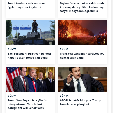
Suudi Arabistan’da acı olay:
Tayland’ı sarsan okul saldırısında
İşçiler hayatını kaybetti
korkunç detay: Silah kullanmayı
sosyal medyadan öğrenmiş
DÜNYA
DÜNYA
Batı Şeria’daki Hristiyan beldesi
Fransa’da yangınlar sürüyor: 400
kapalı askeri bölge ilan edildi
hektar alan yandı
DÜNYA
DÜNYA
Trump’tan Beyaz Saray’da üst
ABD’li Senatör Murphy: Trump
düzey atama: Yeni hukuk
İran ile savaşı kaybetti
danışmanı Will Scharf oldu