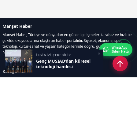
Manşet Haber
Manşet Haber, Türkiye ve dünyadan en güncel gelişmeleri tarafsız ve hızlı bir
şekilde okuyucularına ulaştıran haber portalıdır. Siyaset, ekonomi, spor,
teknoloji, kültür-sanat ve yaşam kategorilerinde doğru, güvenilir ve anlık
WhatsApp
İhbar Hattı
haberler sunar.
×
İLGİNİZİ ÇEKEBİLİR
Genç MÜSİAD’dan küresel
teknoloji hamlesi
Kategoriler
GÜNDEM
ÖZEL HABER
SİYASET
EKONOMİ
DÜNYA
SPOR
EĞİTİM
ENERJİ
DİĞER
MANŞET
SAĞLIK
MAGAZİN