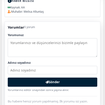
HABER BİLGİSİ
Kaynak: AA
Muhabir: Melisa Altuntaş
Yorumlar
0 yorum
Yorumunuz
Adınız soyadınız
Gönder
Yorumlarınız editör onayından sonra yayına alınır.
Bu habere henüz yorum yapılmamış. İlk yorumu siz yazın.