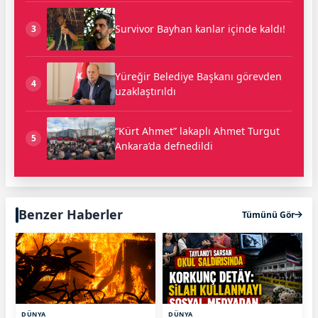
Survivor Bayhan kanlar içinde kaldı!
3
Yüreğir Belediye Başkanı görevden
4
uzaklaştırıldı
“Kürt Ahmet” lakaplı Ahmet Turgut
5
Ankara’da defnedildi
Benzer Haberler
Tümünü Gör
DÜNYA
DÜNYA