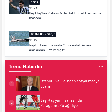
SPOR
11:27
Beşiktaş’tan Vlahovic’e dev teklif: 4 yıllık sözleşme
masada
BİLİM-TEKNOLOJİ
11:19
İngiliz Donanması’nda Çin skandalı: Askeri
araçlardan Çin’e veri gitti
Trend Haberler
İstanbul Valiliği’nden sosyal medya
1
uyarısı
Beşiktaş yarın sahasında
2
Karagümrük’ü ağırlıyor