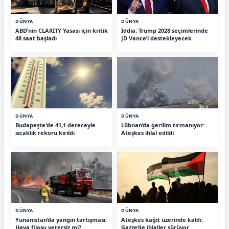
DÜNYA
DÜNYA
ABD’nin CLARITY Yasası için kritik
İddia: Trump 2028 seçimlerinde
48 saat başladı
JD Vance’i destekleyecek
DÜNYA
DÜNYA
Budapeşte'de 41,1 dereceyle
Lübnan’da gerilim tırmanıyor:
sıcaklık rekoru kırıldı
Ateşkes ihlal edildi
DÜNYA
DÜNYA
Yunanistan’da yangın tartışması:
Ateşkes kağıt üzerinde kaldı:
Hava filosu yetersiz mi?
Gazze’de ihlaller sürüyor