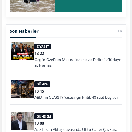
Son Haberler
SİYASET
18:22
Özgür Özel’den Meclis, fezleke ve Terörsüz Türkiye
açıklaması
DÜNYA
18:15
ABD’nin CLARITY Yasası için kritik 48 saat başladı
GÜNDEM
18:08
Aziz İhsan Aktaş davasında Utku Caner Çaykara