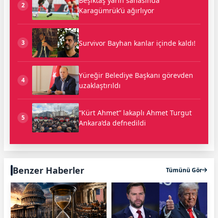
Beşiktaş yarın sahasında
2
Karagümrük’ü ağırlıyor
Survivor Bayhan kanlar içinde kaldı!
3
Yüreğir Belediye Başkanı görevden
4
uzaklaştırıldı
“Kürt Ahmet” lakaplı Ahmet Turgut
5
Ankara’da defnedildi
Benzer Haberler
Tümünü Gör