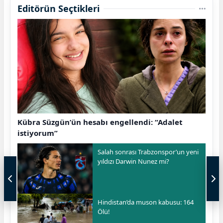
Editörün Seçtikleri
Kübra Süzgün’ün hesabı engellendi: “Adalet
istiyorum”
Salah sonrası Trabzonspor’un yeni
yıldızı Darwin Nunez mi?
Hindistan’da muson kabusu: 164
Ölü!