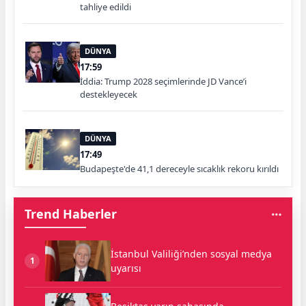
tahliye edildi
DÜNYA
17:59
İddia: Trump 2028 seçimlerinde JD Vance’i
destekleyecek
DÜNYA
17:49
Budapeşte'de 41,1 dereceyle sıcaklık rekoru kırıldı
Trend Haberler
İstanbul Valiliği’nden sosyal medya
1
uyarısı