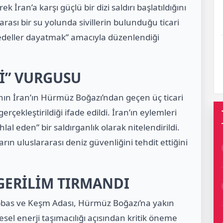
İran’a karşı güçlü bir dizi saldırı başlatıldığını
rası bir su yolunda sivillerin bulunduğu ticari
bedeller dayatmak” amacıyla düzenlendiği
Lİ” VURGUSU
ın İran’ın Hürmüz Boğazı’ndan geçen üç ticari
erçekleştirildiği ifade edildi. İran’ın eylemleri
ihlal eden” bir saldırganlık olarak nitelendirildi.
ların uluslararası deniz güvenliğini tehdit ettiğini
GERİLİM TIRMANDI
bbas ve Keşm Adası, Hürmüz Boğazı’na yakın
resel enerji taşımacılığı açısından kritik öneme