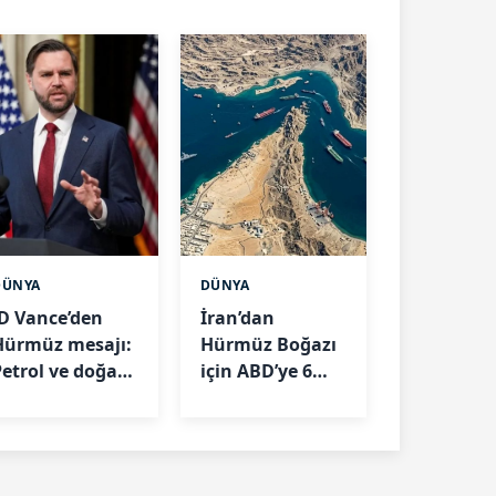
DÜNYA
DÜNYA
JD Vance’den
İran’dan
Hürmüz mesajı:
Hürmüz Boğazı
Petrol ve doğal
için ABD’ye 6
gaz akışını
şart:" Abluka
artıracağız
kalkarsa
açılabilir"