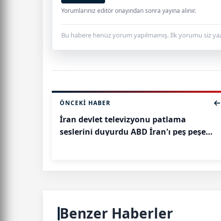
Yorumlarınız editör onayından sonra yayına alınır.
Bu habere henüz yorum yapılmamış. İlk yorumu siz yaz
ÖNCEKI HABER
İran devlet televizyonu patlama
seslerini duyurdu ABD İran'ı peş peşe
vurdu
Benzer Haberler