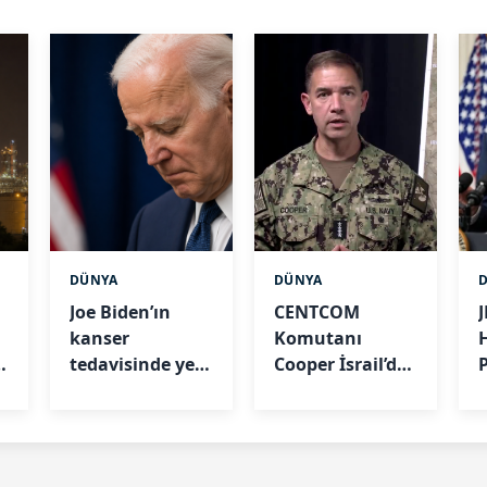
DÜNYA
DÜNYA
Joe Biden’ın
CENTCOM
kanser
Komutanı
e
tedavisinde yeni
Cooper İsrail’de:
gelişme
Masada Gazze
ve İran var
u