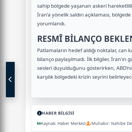
sahip bölgede yaşanan askeri hareketlilik,
İran’a yönelik saldırı açıklaması, bölged
yorumlandı.
RESMÎ BİLANÇO BEKLE
Patlamaların hedef aldığı noktalar, can 
bilanço paylaşılmadı. İlk bilgiler, İran’ı
sesleri duyulduğunu gösterirken, ABD’nin 
karşılık bölgedeki krizin seyrini belirleye
HABER BİLGİSİ
Kaynak: Haber Merkezi
Muhabir: Nahibe De