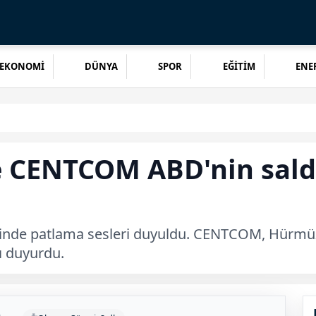
EKONOMİ
DÜNYA
SPOR
EĞİTİM
ENER
e CENTCOM ABD'nin saldı
erinde patlama sesleri duyuldu. CENTCOM, Hürmüz 
nı duyurdu.