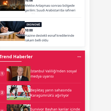
10:08
Mekke Anlaşması sonrası bölgede
gerilim: Suudi Arabistan'da rafineri
vuruldu
EKONOMİ
10:00
Hazine destekli esnaf kredilerinde
rakam belli oldu
Trend Haberler
İstanbul Valiliği’nden sosyal
1
medya uyarısı
Beşiktaş yarın sahasında
2
Karagümrük’ü ağırlıyor
Survivor Bayhan kanlar içinde