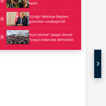
3
kaldı!
Yüreğir Belediye Başkanı
4
görevden uzaklaştırıldı
“Kürt Ahmet” lakaplı Ahmet
5
Turgut Ankara’da defnedildi