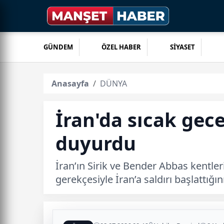
GÜNDEM
ÖZEL HABER
SİYASET
Anasayfa
DÜNYA
İran'da sıcak gec
duyurdu
İran’ın Sirik ve Bender Abbas kentl
gerekçesiyle İran’a saldırı başlattığı