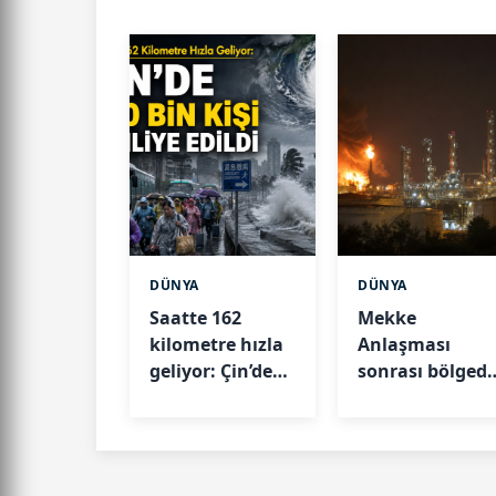
DÜNYA
DÜNYA
Saatte 162
Mekke
kilometre hızla
Anlaşması
geliyor: Çin’de
sonrası bölged
390 bin kişi
gerilim: Suudi
tahliye edildi
Arabistan'da
rafineri vuruld