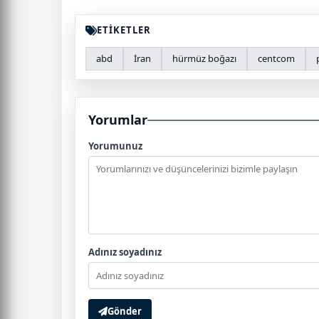
ETİKETLER
abd
İran
hürmüz boğazı
centcom
Yorumlar
Yorumunuz
Adınız soyadınız
Gönder