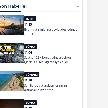
Son Haberler
ENERJİ
11:15
Enerji yatırımlarına devlet desteğinde
yeni dönem
DÜNYA
11:04
Saatte 162 kilometre hızla geliyor:
Çin’de 390 bin kişi tahliye edildi
GÜNDEM
10:50
Sahillerde vatandaşın erişimini
artıracak düzenleme
DÜNYA