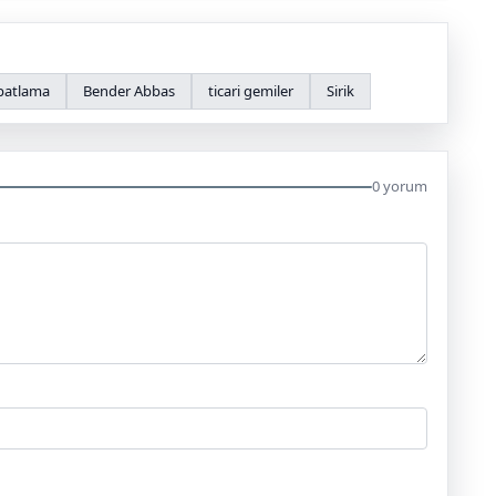
patlama
Bender Abbas
ticari gemiler
Sirik
0 yorum