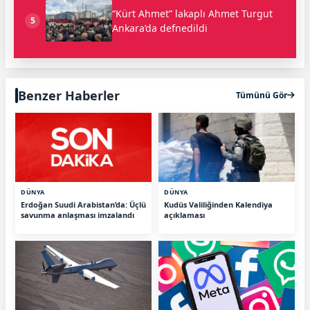
“Kürt Ahmet” lakaplı Ahmet Turgut
5
Ankara’da defnedildi
Benzer Haberler
Tümünü Gör
DÜNYA
DÜNYA
Erdoğan Suudi Arabistan’da: Üçlü
Kudüs Valiliğinden Kalendiya
savunma anlaşması imzalandı
açıklaması