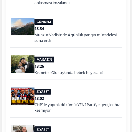
anlaşması imzalandı
GÜNDEM
13:34
Munzur Vadisi’nde 4 günlük yangın mücadelesi
sona erdi
MAGAZİN
13:26
Kısmetse Olur aşkında bebek heyecanı!
SİYASET
13:02
CHP’de yaprak dökümü: YENİ Parti’ye geçişler hız
kesmiyor
SİYASET