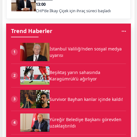
13:00
CHP’de İlkay Çiçek için ihraç süreci başladı
Trend Haberler
İstanbul Valiliği’nden sosyal medya
1
uyarısı
Beşiktaş yarın sahasında
2
Karagümrük’ü ağırlıyor
Survivor Bayhan kanlar içinde kaldı!
3
Yüreğir Belediye Başkanı görevden
4
uzaklaştırıldı