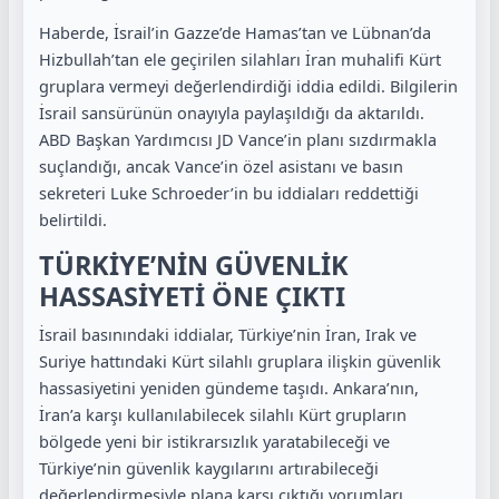
Haberde, İsrail’in Gazze’de Hamas’tan ve Lübnan’da
Hizbullah’tan ele geçirilen silahları İran muhalifi Kürt
gruplara vermeyi değerlendirdiği iddia edildi. Bilgilerin
İsrail sansürünün onayıyla paylaşıldığı da aktarıldı.
ABD Başkan Yardımcısı JD Vance’in planı sızdırmakla
suçlandığı, ancak Vance’in özel asistanı ve basın
sekreteri Luke Schroeder’in bu iddiaları reddettiği
belirtildi.
TÜRKİYE’NİN GÜVENLİK
HASSASİYETİ ÖNE ÇIKTI
İsrail basınındaki iddialar, Türkiye’nin İran, Irak ve
Suriye hattındaki Kürt silahlı gruplara ilişkin güvenlik
hassasiyetini yeniden gündeme taşıdı. Ankara’nın,
İran’a karşı kullanılabilecek silahlı Kürt grupların
bölgede yeni bir istikrarsızlık yaratabileceği ve
Türkiye’nin güvenlik kaygılarını artırabileceği
değerlendirmesiyle plana karşı çıktığı yorumları