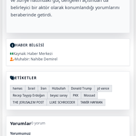
ve Suriye hattındaki güç dengeleri açısından da
belirleyici bir aktör olarak konumlandığı yorumlarını
beraberinde getirdi.
HABER BİLGİSİ
Kaynak: Haber Merkezi
Muhabir: Nahibe Demirel
ETİKETLER
hamas
İsrail
İran
Hizbullah
Donald Trump
jd vance
Recep Tayyip Erdoğan
beyaz saray
PKK
Mossad
THE JERUSALEM POST
LUKE SCHROEDER
TAMİR HAYMAN
Yorumlar
0 yorum
Yorumunuz