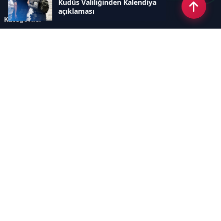
Kudüs Valiliğinden Kalendiya
açıklaması
Kategoriler
GÜNDEM
ÖZEL HABER
SİYASET
EKONOMİ
DÜNYA
SPOR
EĞİTİM
ENERJİ
DİĞER
MANŞET
SAĞLIK
MAGAZİN
BİLİM-TEKNOLOJİ
KÜLTÜR-SANAT
SEKTÖREL SİTELERİMİZ
YAZARLAR
KÜNYE
Sayfalar
AÇIK RIZA METNİ
ÇEREZ POLİTİKASI
AYDINLATMA METNİ
VERİ İHLALİ PROSEDÜRÜ