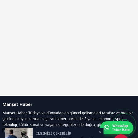
Manşet Haber
Manşet Haber, Türkiye ve dünyadan en güncel gelişmeleri tarafsız ve hızlı bir
şekilde okuyucularına ulaştıran haber portalıdır. Siyaset, ekonomi, spor,
teknoloji, kültür-sanat ve yaşam kategorilerinde doğru, güvenilir ve anlık
WhatsApp
İhbar Hattı
haberler sunar.
×
İLGİNİZİ ÇEKEBİLİR