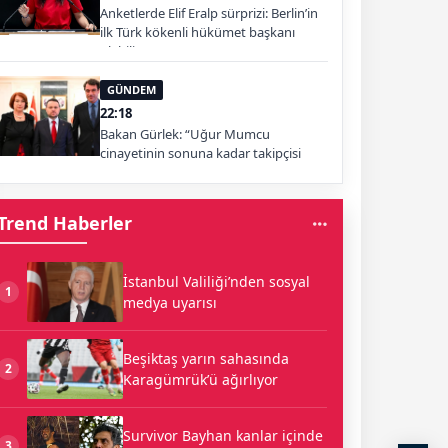
Anketlerde Elif Eralp sürprizi: Berlin’in
ilk Türk kökenli hükümet başkanı
olabilir
GÜNDEM
22:18
Bakan Gürlek: “Uğur Mumcu
cinayetinin sonuna kadar takipçisi
olacağız”
Trend Haberler
İstanbul Valiliği’nden sosyal
1
medya uyarısı
Beşiktaş yarın sahasında
2
Karagümrük’ü ağırlıyor
Survivor Bayhan kanlar içinde
3