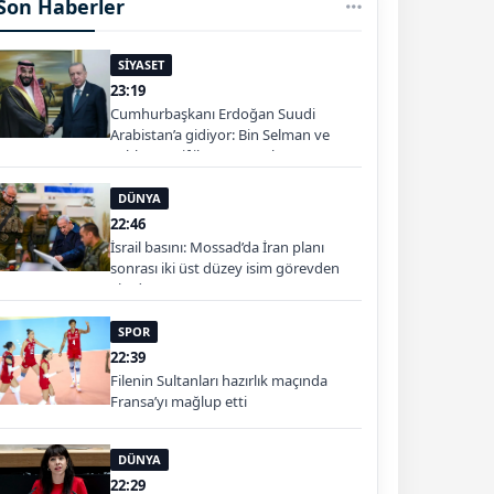
Son Haberler
SİYASET
23:19
Cumhurbaşkanı Erdoğan Suudi
Arabistan’a gidiyor: Bin Selman ve
Şahbaz Şerif ile görüşecek
DÜNYA
22:46
İsrail basını: Mossad’da İran planı
sonrası iki üst düzey isim görevden
alındı
SPOR
22:39
Filenin Sultanları hazırlık maçında
Fransa’yı mağlup etti
DÜNYA
22:29