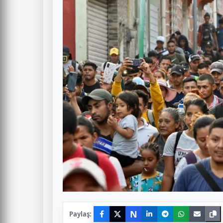
N
Paylaş: