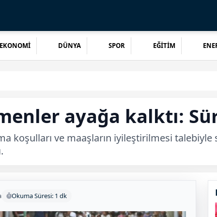
EKONOMİ
DÜNYA
SPOR
EĞİTİM
ENER
enler ayağa kalktı: Sür
 koşulları ve maaşların iyileştirilmesi talebiyle 
.
a
Okuma Süresi: 1 dk