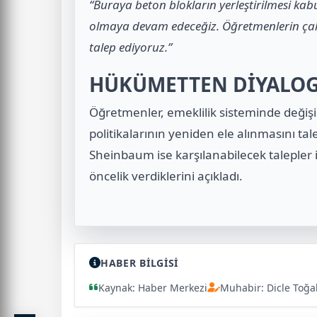
“Buraya beton blokların yerleştirilmesi ka
olmaya devam edeceğiz. Öğretmenlerin çalışm
talep ediyoruz.”
HÜKÜMETTEN DİYALOG 
Öğretmenler, emeklilik sisteminde değişik
politikalarının yeniden ele alınmasını ta
Sheinbaum ise karşılanabilecek talepler 
öncelik verdiklerini açıkladı.
HABER BİLGİSİ
Kaynak: Haber Merkezi
Muhabir: Dicle Toğa