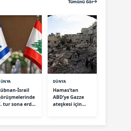
Tümünü Gör
DÜNYA
DÜNYA
Lübnan-İsrail
Hamas’tan
görüşmelerinde
ABD’ye Gazze
. tur sona erdi:
ateşkesi için
Çekilme şartları
çağrı yapıldı
anlaşmazlık
yarattı