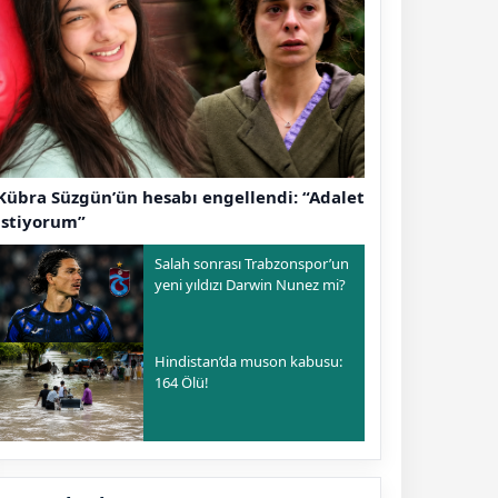
Kübra Süzgün’ün hesabı engellendi: “Adalet
istiyorum”
Salah sonrası Trabzonspor’un
yeni yıldızı Darwin Nunez mi?
Hindistan’da muson kabusu:
164 Ölü!