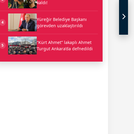
kaldı!
Yüreğir Belediye Başkanı
4
görevden uzaklaştırıldı
“Kürt Ahmet” lakaplı Ahmet
5
Turgut Ankara’da defnedildi