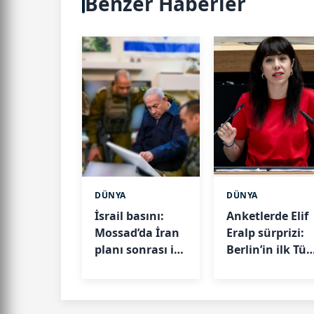
Benzer Haberler
DÜNYA
DÜNYA
İsrail basını:
Anketlerde Elif
Mossad’da İran
Eralp sürprizi:
planı sonrası iki
Berlin’in ilk Tür
üst düzey isim
kökenli
görevden alındı
hükümet
başkanı olabili