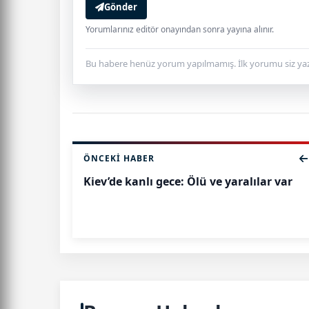
Gönder
Yorumlarınız editör onayından sonra yayına alınır.
Bu habere henüz yorum yapılmamış. İlk yorumu siz yaz
ÖNCEKI HABER
Kiev’de kanlı gece: Ölü ve yaralılar var