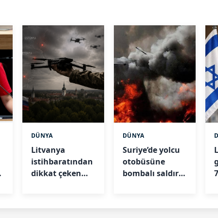
DÜNYA
DÜNYA
Litvanya
Suriye’de yolcu
istihbaratından
otobüsüne
k
dikkat çeken
bombalı saldırı:
7
iddia: Rusya
Çok sayıda ölü
Ukrayna
ve yaralı var
r
İHA’larını