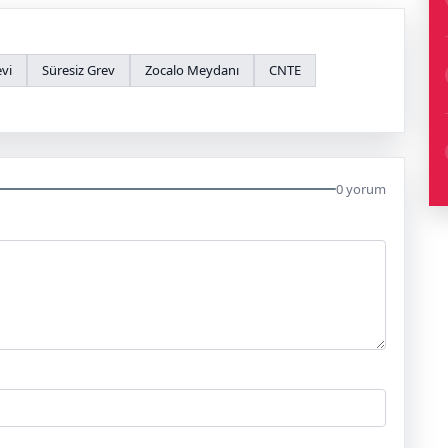
vi
Süresiz Grev
Zocalo Meydanı
CNTE
0 yorum