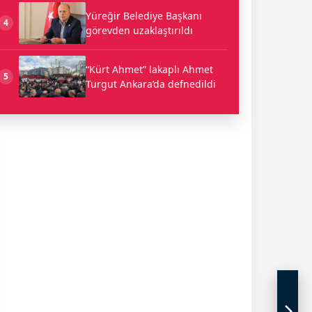
Yüreğir Belediye Başkanı
4
görevden uzaklaştırıldı
“Kürt Ahmet” lakaplı Ahmet
5
Turgut Ankara’da defnedildi