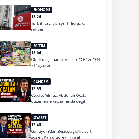
EKONOMİ
13:26
Türk ihracatçıya yurt dışı pazar
rehberi
EĞİTİM
13:04
Okullar açılmadan velilere "CE" ve "EN
71" uyarısı
GÜNDEM
12:59
Cevdet Yılmaz: Abdullah Öcalan
düzenleme kapsamında değil
SİYASET
12:40
Günaydın’dan Beşikçioğlu’na sert
sözler: Kamu görevini nasıl