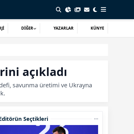
Jİ
DİĞER
YAZARLAR
KÜNYE
rini açıkladı
edefi, savunma üretimi ve Ukrayna
k.
Editörün Seçtikleri