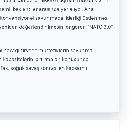
nemde artan gerginliklere rağmen müttefiklerin
emli beklentiler arasında yer alıyor. Ana
konvansiyonel savunmada liderliği üstlenmesi
n yeniden değerlendirilmesini öngören "NATO 3.0"
alınacağı zirvede müttefiklerin savunma
 kapasitelerini artırmaları konusunda
ifak, soğuk savaş sonrası en kapsamlı