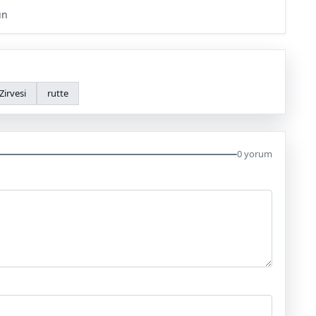
ün
irvesi
rutte
0 yorum