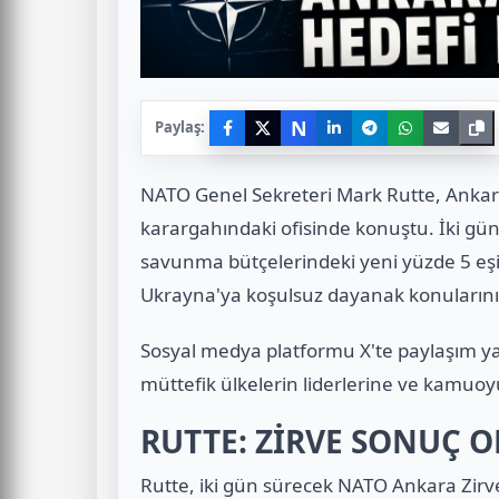
N
Paylaş:
NATO Genel Sekreteri Mark Rutte, Ankara
karargahındaki ofisinde konuştu. İki gü
savunma bütçelerindeki yeni yüzde 5 eşiğ
Ukrayna'ya koşulsuz dayanak konularının
Sosyal medya platformu X'te paylaşım 
müttefik ülkelerin liderlerine ve kamuoyun
RUTTE: ZİRVE SONUÇ 
Rutte, iki gün sürecek NATO Ankara Zirv