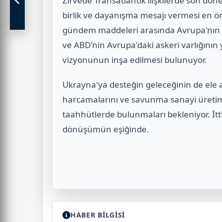
Zirvede Transatlantik ilişkilerde son dö
birlik ve dayanışma mesajı vermesi en ön
gündem maddeleri arasında Avrupa'nın 
ve ABD'nin Avrupa'daki askeri varlığını
vizyonunun inşa edilmesi bulunuyor.
Ukrayna'ya desteğin geleceğinin de ele 
harcamalarını ve savunma sanayi üretim
taahhütlerde bulunmaları bekleniyor. İtt
dönüşümün eşiğinde.
HABER BİLGİSİ