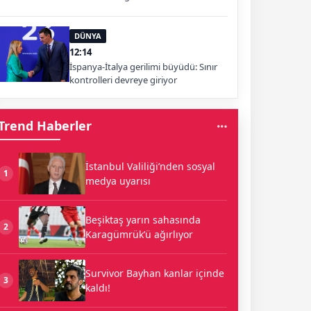
yapıyorsunuz?
DÜNYA
12:14
İspanya-İtalya gerilimi büyüdü: Sınır
kontrolleri devreye giriyor
Trend Haberler
İstanbul Valiliği’nden sosyal
1
medya uyarısı
Beşiktaş yarın sahasında
2
Karagümrük’ü ağırlıyor
Survivor Bayhan kanlar içinde
3
kaldı!