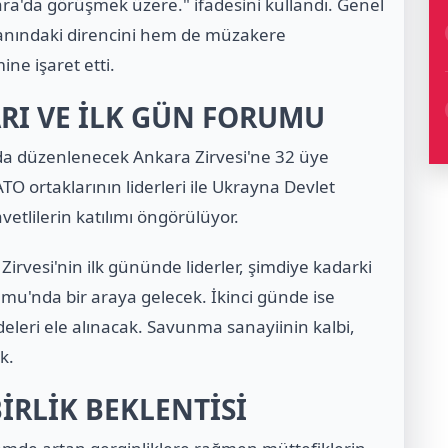
ra'da görüşmek üzere." ifadesini kullandı. Genel
lanındaki direncini hem de müzakere
ne işaret etti.
ARI VE İLK GÜN FORUMU
da düzenlenecek Ankara Zirvesi'ne 32 üye
ATO ortaklarının liderleri ile Ukrayna Devlet
vetlilerin katılımı öngörülüyor.
rvesi'nin ilk gününde liderler, şimdiye kadarki
'nda bir araya gelecek. İkinci günde ise
eri ele alınacak. Savunma sanayiinin kalbi,
k.
BİRLİK BEKLENTİSİ