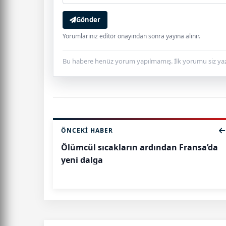
Gönder
Yorumlarınız editör onayından sonra yayına alınır.
Bu habere henüz yorum yapılmamış. İlk yorumu siz yaz
ÖNCEKI HABER
Ölümcül sıcakların ardından Fransa’da
yeni dalga