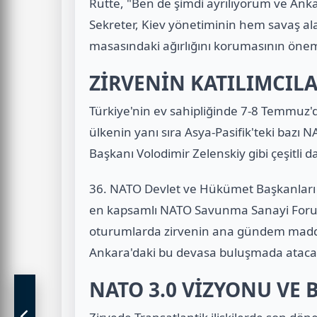
Rutte, "Ben de şimdi ayrılıyorum ve Anka
Sekreter, Kiev yönetiminin hem savaş a
masasındaki ağırlığını korumasının önemi
ZİRVENİN KATILIMCIL
Türkiye'nin ev sahipliğinde 7-8 Temmuz'
ülkenin yanı sıra Asya-Pasifik'teki bazı N
Başkanı Volodimir Zelenskiy gibi çeşitli da
36. NATO Devlet ve Hükümet Başkanları Zi
en kapsamlı NATO Savunma Sanayi Forumu
oturumlarda zirvenin ana gündem maddel
Ankara'daki bu devasa buluşmada ataca
NATO 3.0 VİZYONU VE 