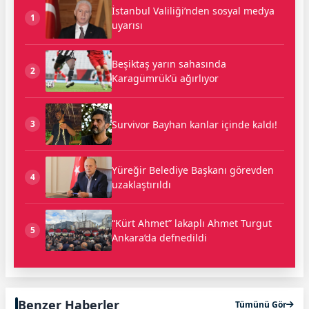
İstanbul Valiliği’nden sosyal medya
1
uyarısı
Beşiktaş yarın sahasında
2
Karagümrük’ü ağırlıyor
Survivor Bayhan kanlar içinde kaldı!
3
Yüreğir Belediye Başkanı görevden
4
uzaklaştırıldı
“Kürt Ahmet” lakaplı Ahmet Turgut
5
Ankara’da defnedildi
Benzer Haberler
Tümünü Gör