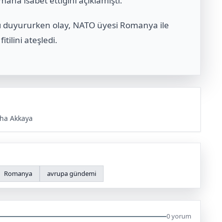
mana isabet ettiğini açıklamıştı.
ığını duyururken olay, NATO üyesi Romanya ile
tilini ateşledi.
ha Akkaya
Romanya
avrupa gündemi
0 yorum