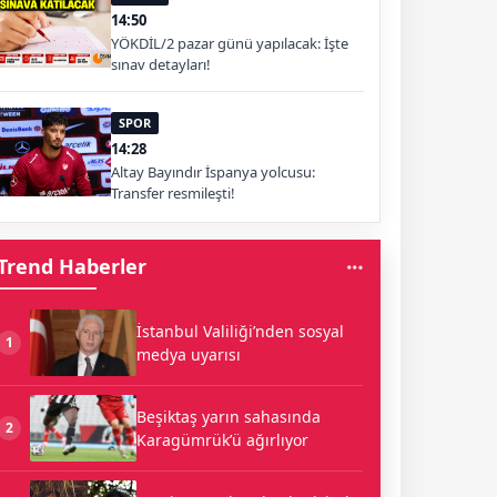
14:50
YÖKDİL/2 pazar günü yapılacak: İşte
sınav detayları!
SPOR
14:28
Altay Bayındır İspanya yolcusu:
Transfer resmileşti!
Trend Haberler
İstanbul Valiliği’nden sosyal
1
medya uyarısı
Beşiktaş yarın sahasında
2
Karagümrük’ü ağırlıyor