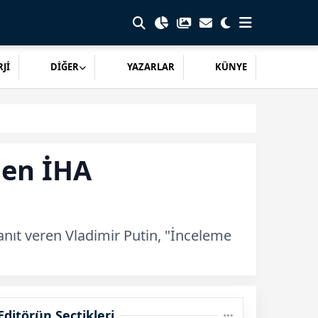
Jİ
DİĞER
YAZARLAR
KÜNYE
den İHA
nıt veren Vladimir Putin, "İnceleme
Editörün Seçtikleri