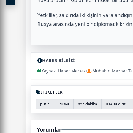
hava aracının Galati kentindeki bir apart
Yetkililer, saldırıda iki kişinin yaraland
Rusya arasında yeni bir diplomatik krizin fi
HABER BİLGİSİ
Kaynak: Haber Merkezi
Muhabir: Mazhar Ta
ETİKETLER
putin
Rusya
son dakika
İHA saldırısı
Yorumlar