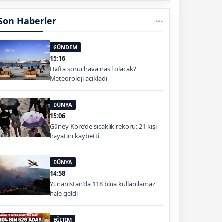
Son Haberler
GÜNDEM
15:16
Hafta sonu hava nasıl olacak?
Meteoroloji açıkladı
DÜNYA
15:06
Güney Kore’de sıcaklık rekoru: 21 kişi
hayatını kaybetti
DÜNYA
14:58
Yunanistan’da 118 bina kullanılamaz
hale geldi
EĞİTİM