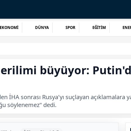
EKONOMİ
DÜNYA
SPOR
EĞİTİM
ENER
rilimi büyüyor: Putin'
n İHA sonrası Rusya'yı suçlayan açıklamalara ya
ğu söylenemez" dedi.