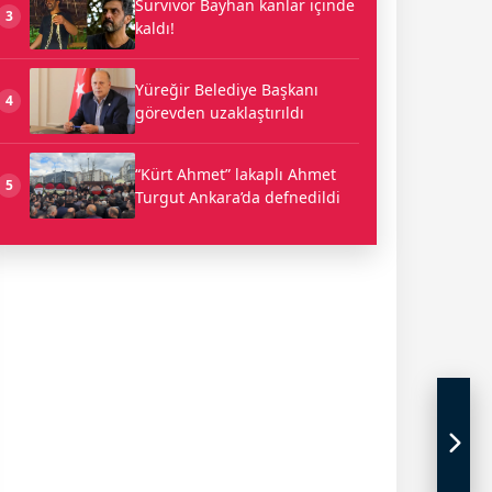
Survivor Bayhan kanlar içinde
3
kaldı!
Yüreğir Belediye Başkanı
4
görevden uzaklaştırıldı
“Kürt Ahmet” lakaplı Ahmet
5
Turgut Ankara’da defnedildi