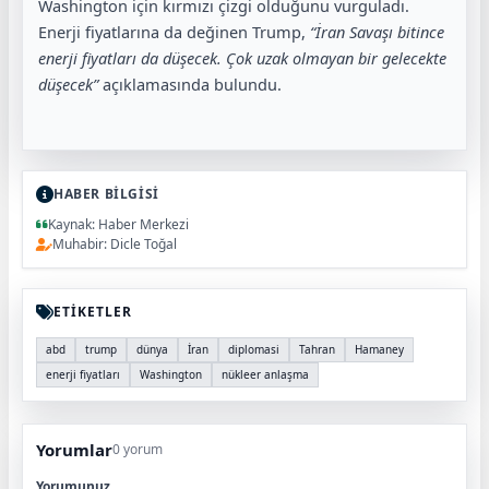
Washington için kırmızı çizgi olduğunu vurguladı.
Enerji fiyatlarına da değinen Trump,
“İran Savaşı bitince
enerji fiyatları da düşecek. Çok uzak olmayan bir gelecekte
düşecek”
açıklamasında bulundu.
HABER BİLGİSİ
Kaynak: Haber Merkezi
Muhabir: Dicle Toğal
ETİKETLER
abd
trump
dünya
İran
diplomasi
Tahran
Hamaney
enerji fiyatları
Washington
nükleer anlaşma
Yorumlar
0 yorum
Yorumunuz