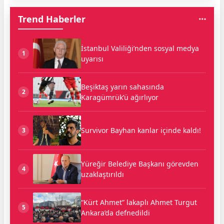
Trend Haberler
İstanbul Valiliği’nden sosyal medya
1
uyarısı
Beşiktaş yarın sahasında
2
Karagümrük’ü ağırlıyor
Survivor Bayhan kanlar içinde kaldı!
3
Yüreğir Belediye Başkanı görevden
4
uzaklaştırıldı
“Kürt Ahmet” lakaplı Ahmet Turgut
5
Ankara’da defnedildi