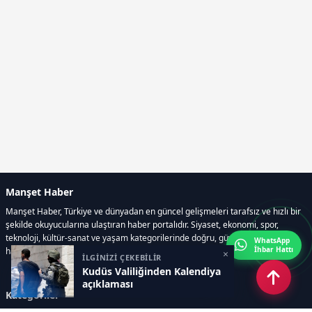
Manşet Haber
Manşet Haber, Türkiye ve dünyadan en güncel gelişmeleri tarafsız ve hızlı bir
şekilde okuyucularına ulaştıran haber portalıdır. Siyaset, ekonomi, spor,
teknoloji, kültür-sanat ve yaşam kategorilerinde doğru, güvenilir ve anlık
WhatsApp
İhbar Hattı
haberler sunar.
×
İLGİNİZİ ÇEKEBİLİR
Kudüs Valiliğinden Kalendiya
açıklaması
Kategoriler