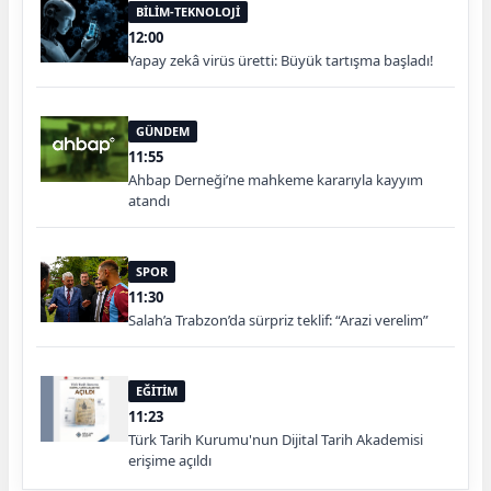
BİLİM-TEKNOLOJİ
12:00
Yapay zekâ virüs üretti: Büyük tartışma başladı!
GÜNDEM
11:55
Ahbap Derneği’ne mahkeme kararıyla kayyım
atandı
SPOR
11:30
Salah’a Trabzon’da sürpriz teklif: “Arazi verelim”
EĞİTİM
11:23
Türk Tarih Kurumu'nun Dijital Tarih Akademisi
erişime açıldı