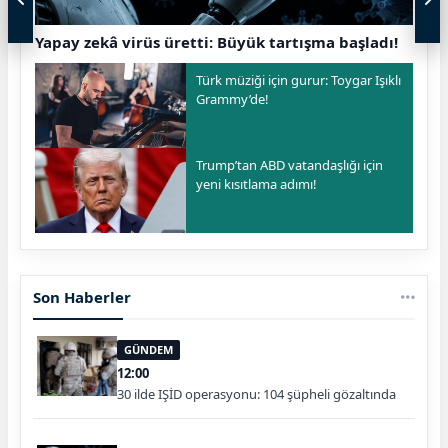
Yapay zekâ virüs üretti: Büyük tartışma başladı!
Türk müziği için gurur: Toygar Işıklı
Grammy’de!
Trump’tan ABD vatandaşlığı için
yeni kısıtlama adımı!
Son Haberler
GÜNDEM
12:00
30 ilde IŞİD operasyonu: 104 şüpheli gözaltında