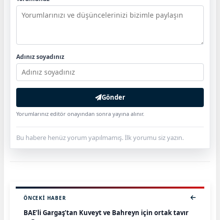
Adınız soyadınız
Gönder
Yorumlarınız editör onayından sonra yayına alınır.
Bu habere henüz yorum yapılmamış. İlk yorumu siz yazın.
ÖNCEKI HABER
BAE’li Gargaş’tan Kuveyt ve Bahreyn için ortak tavır