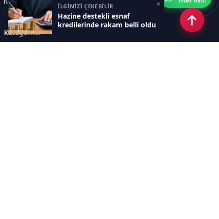
İhbar Hattı
haberler sunar.
×
İLGİNİZİ ÇEKEBİLİR
Hazine destekli esnaf
kredilerinde rakam belli oldu
Kategoriler
GÜNDEM
ÖZEL HABER
SİYASET
EKONOMİ
DÜNYA
SPOR
EĞİTİM
ENERJİ
DİĞER
MANŞET
SAĞLIK
MAGAZİN
BİLİM-TEKNOLOJİ
KÜLTÜR-SANAT
SEKTÖREL SİTELERİMİZ
YAZARLAR
KÜNYE
Sayfalar
AÇIK RIZA METNİ
ÇEREZ POLİTİKASI