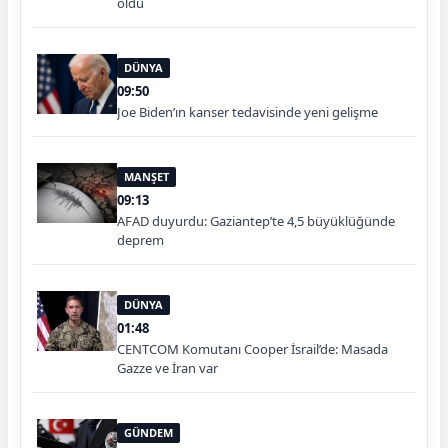
oldu
DÜNYA
09:50
Joe Biden’ın kanser tedavisinde yeni gelişme
MANŞET
09:13
AFAD duyurdu: Gaziantep’te 4,5 büyüklüğünde
deprem
DÜNYA
01:48
CENTCOM Komutanı Cooper İsrail’de: Masada
Gazze ve İran var
GÜNDEM