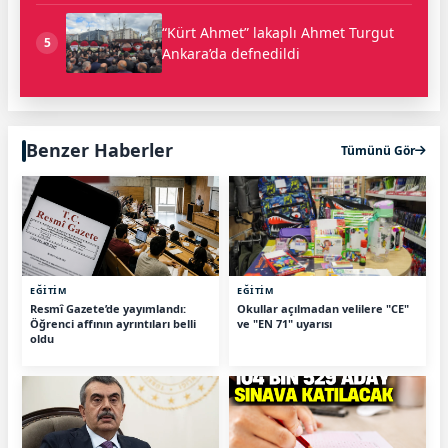
“Kürt Ahmet” lakaplı Ahmet Turgut
5
Ankara’da defnedildi
Benzer Haberler
Tümünü Gör
EĞİTİM
EĞİTİM
Resmî Gazete’de yayımlandı:
Okullar açılmadan velilere "CE"
Öğrenci affının ayrıntıları belli
ve "EN 71" uyarısı
oldu