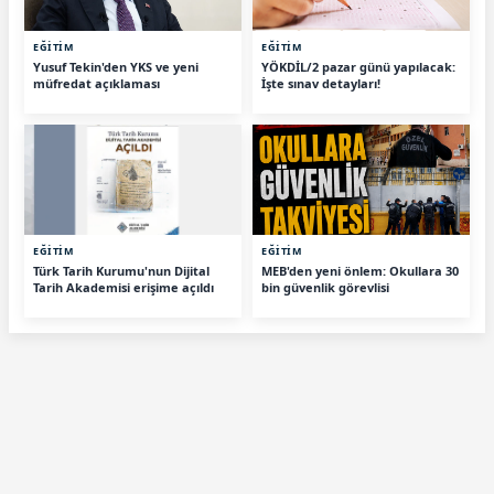
EĞİTİM
EĞİTİM
Yusuf Tekin'den YKS ve yeni
YÖKDİL/2 pazar günü yapılacak:
müfredat açıklaması
İşte sınav detayları!
EĞİTİM
EĞİTİM
Türk Tarih Kurumu'nun Dijital
MEB'den yeni önlem: Okullara 30
Tarih Akademisi erişime açıldı
bin güvenlik görevlisi