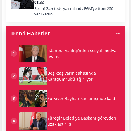
01:32
Resmî Gazete’de yayımlandı: EGM’ye 6 bin 250
yeni kadro
Trend Haberler
İstanbul Valiliği’nden sosyal medya
1
uyarısı
Beşiktaş yarın sahasında
2
Karagümrük’ü ağırlıyor
Survivor Bayhan kanlar içinde kaldı!
3
Yüreğir Belediye Başkanı görevden
4
uzaklaştırıldı