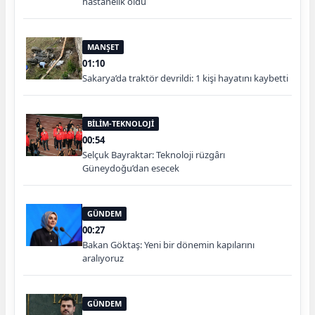
hastanelik oldu
MANŞET
01:10
Sakarya’da traktör devrildi: 1 kişi hayatını kaybetti
BİLİM-TEKNOLOJİ
00:54
Selçuk Bayraktar: Teknoloji rüzgârı
Güneydoğu’dan esecek
GÜNDEM
00:27
Bakan Göktaş: Yeni bir dönemin kapılarını
aralıyoruz
GÜNDEM