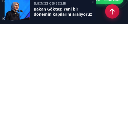
İhbar Hattı
haberler sunar.
×
İLGİNİZİ ÇEKEBİLİR
Bakan Göktaş: Yeni bir
dönemin kapılarını aralıyoruz
Kategoriler
GÜNDEM
ÖZEL HABER
SİYASET
EKONOMİ
DÜNYA
SPOR
EĞİTİM
ENERJİ
DİĞER
MANŞET
SAĞLIK
MAGAZİN
BİLİM-TEKNOLOJİ
KÜLTÜR-SANAT
SEKTÖREL SİTELERİMİZ
YAZARLAR
KÜNYE
Sayfalar
AÇIK RIZA METNİ
ÇEREZ POLİTİKASI