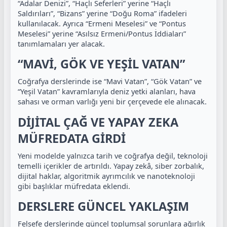
“Adalar Denizi”, “Haçlı Seferleri” yerine “Haçlı
Saldırıları”, “Bizans” yerine “Doğu Roma” ifadeleri
kullanılacak. Ayrıca “Ermeni Meselesi” ve “Pontus
Meselesi” yerine “Asılsız Ermeni/Pontus İddiaları”
tanımlamaları yer alacak.
“MAVİ, GÖK VE YEŞİL VATAN”
Coğrafya derslerinde ise “Mavi Vatan”, “Gök Vatan” ve
“Yeşil Vatan” kavramlarıyla deniz yetki alanları, hava
sahası ve orman varlığı yeni bir çerçevede ele alınacak.
DİJİTAL ÇAĞ VE YAPAY ZEKA
MÜFREDATA GİRDİ
Yeni modelde yalnızca tarih ve coğrafya değil, teknoloji
temelli içerikler de artırıldı. Yapay zekâ, siber zorbalık,
dijital haklar, algoritmik ayrımcılık ve nanoteknoloji
gibi başlıklar müfredata eklendi.
DERSLERE GÜNCEL YAKLAŞIM
Felsefe derslerinde güncel toplumsal sorunlara ağırlık