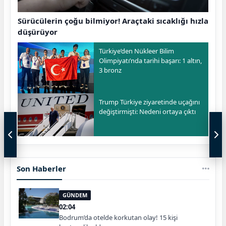
Sürücülerin çoğu bilmiyor! Araçtaki sıcaklığı hızla
düşürüyor
Türkiye’den Nükleer Bilim
Olimpiyatı’nda tarihi başarı: 1 altın,
3 bronz
Trump Türkiye ziyaretinde uçağını
değiştirmişti: Nedeni ortaya çıktı
Son Haberler
GÜNDEM
02:04
Bodrum’da otelde korkutan olay! 15 kişi