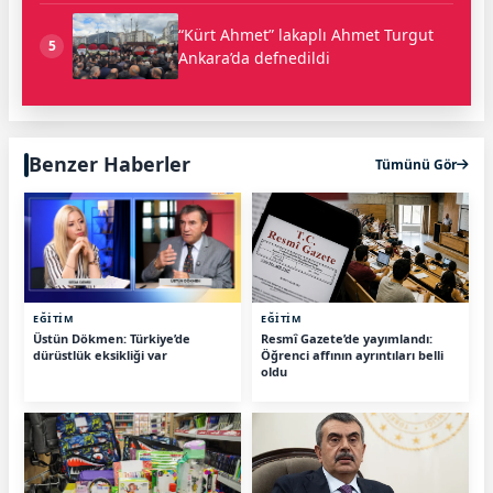
“Kürt Ahmet” lakaplı Ahmet Turgut
5
Ankara’da defnedildi
Benzer Haberler
Tümünü Gör
EĞİTİM
EĞİTİM
Üstün Dökmen: Türkiye’de
Resmî Gazete’de yayımlandı:
dürüstlük eksikliği var
Öğrenci affının ayrıntıları belli
oldu