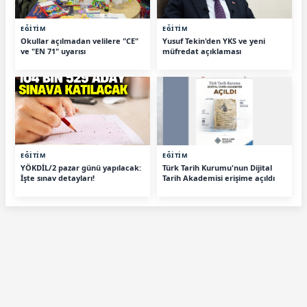
EĞİTİM
EĞİTİM
Okullar açılmadan velilere "CE"
Yusuf Tekin'den YKS ve yeni
ve "EN 71" uyarısı
müfredat açıklaması
EĞİTİM
EĞİTİM
YÖKDİL/2 pazar günü yapılacak:
Türk Tarih Kurumu'nun Dijital
İşte sınav detayları!
Tarih Akademisi erişime açıldı