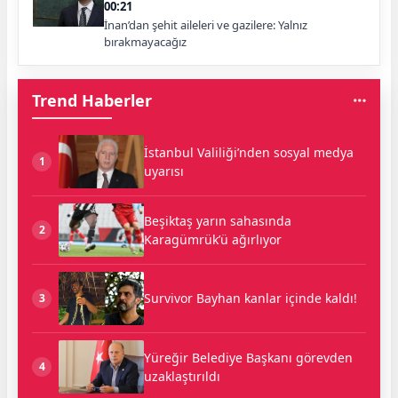
00:21
İnan’dan şehit aileleri ve gazilere: Yalnız
bırakmayacağız
Trend Haberler
İstanbul Valiliği’nden sosyal medya
1
uyarısı
Beşiktaş yarın sahasında
2
Karagümrük’ü ağırlıyor
Survivor Bayhan kanlar içinde kaldı!
3
Yüreğir Belediye Başkanı görevden
4
uzaklaştırıldı