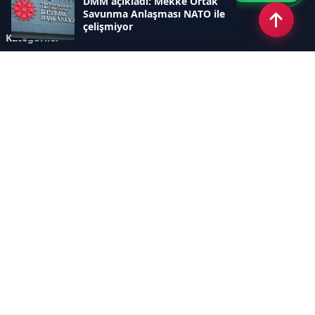
DMM açıkladı: Mekke Ortak
Savunma Anlaşması NATO ile
çelişmiyor
Kategoriler
GÜNDEM
ÖZEL HABER
SİYASET
EKONOMİ
DÜNYA
SPOR
EĞİTİM
ENERJİ
DİĞER
MANŞET
SAĞLIK
MAGAZİN
BİLİM-TEKNOLOJİ
KÜLTÜR-SANAT
SEKTÖREL SİTELERİMİZ
YAZARLAR
KÜNYE
Sayfalar
AÇIK RIZA METNİ
ÇEREZ POLİTİKASI