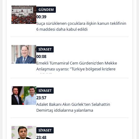
GÜNDEM
00:39
Suça sürüklenen çocuklara ilişkin kanun teklifinin
6 maddesi daha kabul edildi
SİYASET
00:08
Emekli Tümamiral Cem Gürdeniz'den Mekke
Anlaşması uyarısı: "Türkiye bölgesel krizlere
çekilebilir"
SİYASET
23:57
Adalet Bakanı Akın Gürlek'ten Selahattin
Demirtaş iddialarına yalanlama
SİYASET
23:48