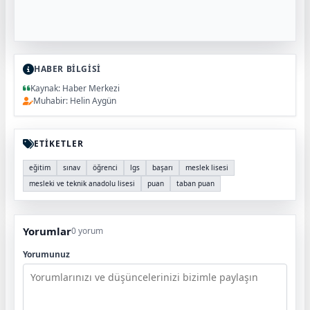
HABER BİLGİSİ
Kaynak: Haber Merkezi
Muhabir: Helin Aygün
ETİKETLER
eğitim
sınav
öğrenci
lgs
başarı
meslek lisesi
mesleki ve teknik anadolu lisesi
puan
taban puan
Yorumlar
0 yorum
Yorumunuz