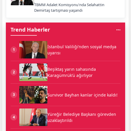
TBMM Adalet Komisyonu'nda Selahattin
Demirtaş tartışması yaşandı
Trend Haberler
İstanbul Valiliği’nden sosyal medya
1
uyarısı
Beşiktaş yarın sahasında
2
Karagümrük’ü ağırlıyor
Survivor Bayhan kanlar içinde kaldı!
3
Yüreğir Belediye Başkanı görevden
4
uzaklaştırıldı