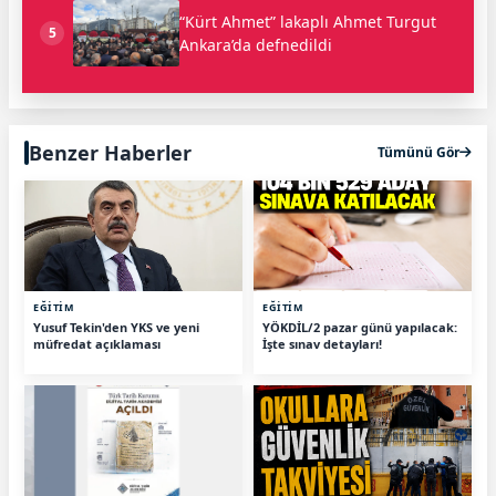
“Kürt Ahmet” lakaplı Ahmet Turgut
5
Ankara’da defnedildi
Benzer Haberler
Tümünü Gör
EĞİTİM
EĞİTİM
Yusuf Tekin'den YKS ve yeni
YÖKDİL/2 pazar günü yapılacak:
müfredat açıklaması
İşte sınav detayları!