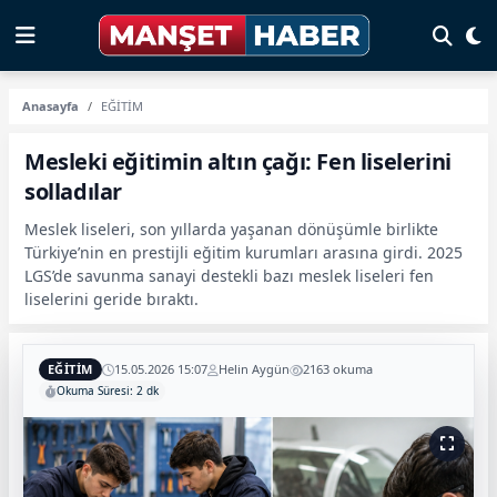
Anasayfa
EĞİTİM
Mesleki eğitimin altın çağı: Fen liselerini
solladılar
Meslek liseleri, son yıllarda yaşanan dönüşümle birlikte
Türkiye’nin en prestijli eğitim kurumları arasına girdi. 2025
LGS’de savunma sanayi destekli bazı meslek liseleri fen
liselerini geride bıraktı.
EĞİTİM
15.05.2026 15:07
Helin Aygün
2163 okuma
Okuma Süresi: 2 dk