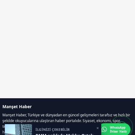
Manşet Haber
Manşet Haber, Türkiye ve dünyadan en güncel gelişmeleri tarafsız ve hızlı bir
şekilde okuyucularına ulaştıran haber portalıdır. Siyaset, ekonomi, spor,
teknoloji, kültür-sanat ve yaşam kategorilerinde doğru, güvenilir ve anlık
×
WhatsApp
İLGİNİZİ ÇEKEBİLİR
İhbar Hattı
haberler sunar.