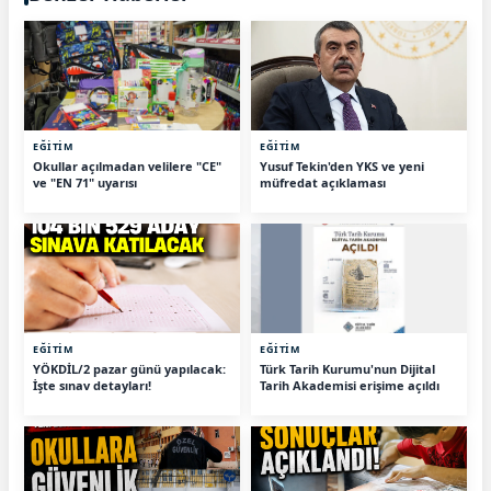
EĞİTİM
EĞİTİM
Okullar açılmadan velilere "CE"
Yusuf Tekin'den YKS ve yeni
ve "EN 71" uyarısı
müfredat açıklaması
EĞİTİM
EĞİTİM
YÖKDİL/2 pazar günü yapılacak:
Türk Tarih Kurumu'nun Dijital
İşte sınav detayları!
Tarih Akademisi erişime açıldı