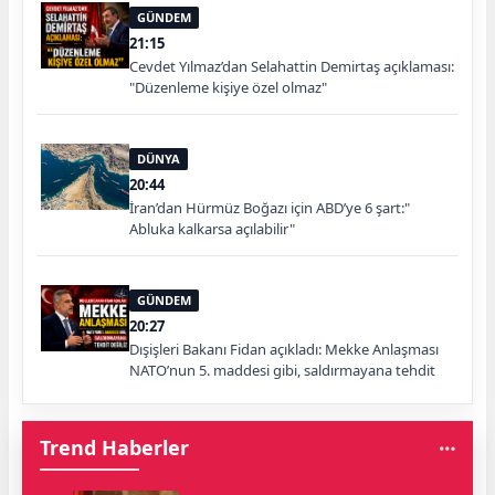
GÜNDEM
21:15
Cevdet Yılmaz’dan Selahattin Demirtaş açıklaması:
"Düzenleme kişiye özel olmaz"
DÜNYA
20:44
İran’dan Hürmüz Boğazı için ABD’ye 6 şart:"
Abluka kalkarsa açılabilir"
GÜNDEM
20:27
Dışişleri Bakanı Fidan açıkladı: Mekke Anlaşması
NATO’nun 5. maddesi gibi, saldırmayana tehdit
değiliz
Trend Haberler