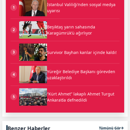
İstanbul Valiliği’nden sosyal medya
1
uyarısı
Beşiktaş yarın sahasında
2
Karagümrük’ü ağırlıyor
Survivor Bayhan kanlar içinde kaldı!
3
Yüreğir Belediye Başkanı görevden
4
uzaklaştırıldı
“Kürt Ahmet” lakaplı Ahmet Turgut
5
Ankara’da defnedildi
Benzer Haberler
Tümünü Gör