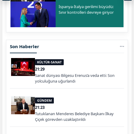
İspanya-İtalya gerilimi büyüdü:
Sınır kontrolleri devreye giriyor
Son Haberler
KÜLTÜR-SANAT
21:29
Sanat dünyası Bilgesu Erenus’a veda etti: Son
yolculuğuna uğurlandı
GÜNDEM
21:23
Tutuklanan Menderes Belediye Başkanı İlkay
Çiçek görevden uzaklaştırıldı