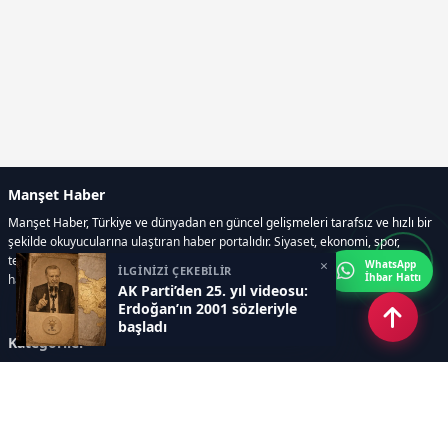
Manşet Haber
Manşet Haber, Türkiye ve dünyadan en güncel gelişmeleri tarafsız ve hızlı bir
şekilde okuyucularına ulaştıran haber portalıdır. Siyaset, ekonomi, spor,
teknoloji, kültür-sanat ve yaşam kategorilerinde doğru, güvenilir ve anlık
×
WhatsApp
İLGİNİZİ ÇEKEBİLİR
İhbar Hattı
haberler sunar.
AK Parti’den 25. yıl videosu:
Erdoğan’ın 2001 sözleriyle
başladı
Kategoriler
GÜNDEM
ÖZEL HABER
SİYASET
EKONOMİ
DÜNYA
SPOR