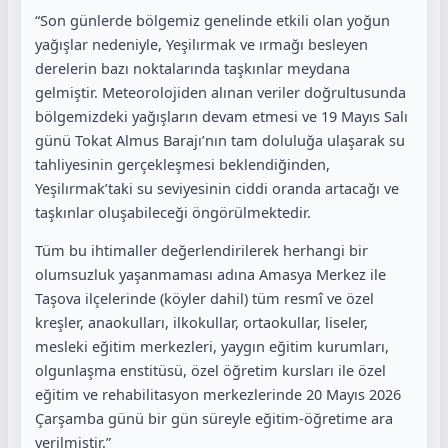
“Son günlerde bölgemiz genelinde etkili olan yoğun
yağışlar nedeniyle, Yeşilırmak ve ırmağı besleyen
derelerin bazı noktalarında taşkınlar meydana
gelmiştir. Meteorolojiden alınan veriler doğrultusunda
bölgemizdeki yağışların devam etmesi ve 19 Mayıs Salı
günü Tokat Almus Barajı’nın tam doluluğa ulaşarak su
tahliyesinin gerçekleşmesi beklendiğinden,
Yeşilırmak’taki su seviyesinin ciddi oranda artacağı ve
taşkınlar oluşabileceği öngörülmektedir.
Tüm bu ihtimaller değerlendirilerek herhangi bir
olumsuzluk yaşanmaması adına Amasya Merkez ile
Taşova ilçelerinde (köyler dahil) tüm resmî ve özel
kreşler, anaokulları, ilkokullar, ortaokullar, liseler,
mesleki eğitim merkezleri, yaygın eğitim kurumları,
olgunlaşma enstitüsü, özel öğretim kursları ile özel
eğitim ve rehabilitasyon merkezlerinde 20 Mayıs 2026
Çarşamba günü bir gün süreyle eğitim-öğretime ara
verilmiştir.”