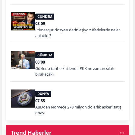
GÜNDEM
08:09
Etimesgut dosyası derinleşiyor: İfadelerde neler
anlatıldı?
GÜNDEM
08:00
Gözler o tarihe kilitlendi! PKK ne zaman silah
bırakacak?
DÜNYA
07:33
ABD’den Norveç’e 270 milyon dolarlık askeri satış
onayı
Trend Haberler