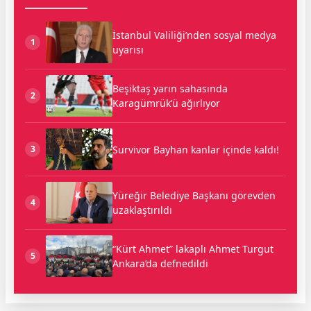
İstanbul Valiliği’nden sosyal medya
1
uyarısı
Beşiktaş yarın sahasında
2
Karagümrük’ü ağırlıyor
Survivor Bayhan kanlar içinde kaldı!
3
Yüreğir Belediye Başkanı görevden
4
uzaklaştırıldı
“Kürt Ahmet” lakaplı Ahmet Turgut
5
Ankara’da defnedildi