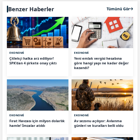
Benzer Haberler
Tümünü Gör
EKONOMİ
EKONOMİ
Çitlekçi halka arz ediliyor!
Yeni emlak vergisi hesabına
SPK'dan 4 şirkete onay çıktı
göre hangi yapı ne kadar değer
kazandı?
EKONOMİ
EKONOMİ
Fırat Havzası için milyon dolarlık
Av sezonu açılıyor: Avlanma
hamle! İmzalar atıldı
günleri ve kuralları belli oldu