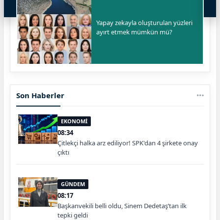
Yapay zekayla oluşturulan yüzleri
ayırt etmek mümkün mü?
Son Haberler
EKONOMİ
08:34
Çitlekçi halka arz ediliyor! SPK'dan 4 şirkete onay
çıktı
GÜNDEM
08:17
Başkanvekili belli oldu, Sinem Dedetaş’tan ilk
tepki geldi