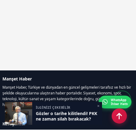
Manşet Haber
Manşet Haber, Türkiye ve dünyadan en güncel gelişmeleri tarafsız ve hızlı bir
şekilde okuyucularına ulaştıran haber portalıdır. Siyaset, ekonomi, spor,
teknoloji, kültür-sanat ve yaşam kategorilerinde doğru, güvenilir ve anlık
WhatsApp
İhbar Hattı
haberler sunar.
×
İLGİNİZİ ÇEKEBİLİR
Gözler o tarihe kilitlendi! PKK
ne zaman silah bırakacak?
Kategoriler
GÜNDEM
ÖZEL HABER