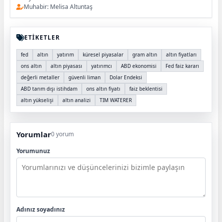
Muhabir: Melisa Altuntaş
ETİKETLER
fed
altın
yatırım
küresel piyasalar
gram altın
altın fiyatları
ons altın
altın piyasası
yatırımcı
ABD ekonomisi
Fed faiz kararı
değerli metaller
güvenli liman
Dolar Endeksi
ABD tarım dışı istihdam
ons altın fiyatı
faiz beklentisi
altın yükselişi
altın analizi
TIM WATERER
Yorumlar
0 yorum
Yorumunuz
Adınız soyadınız