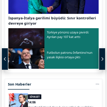
İspanya-İtalya gerilimi büyüdü: Sınır kontrolleri
devreye giriyor
Türkiye yönünü uzaya çevirdi:
Ayrılan pay 107 kat arttı
Futbolun patronu İnfantino’nun
yasak ilişkisi ortaya çıktı
Son Haberler
SİYASET
14:06