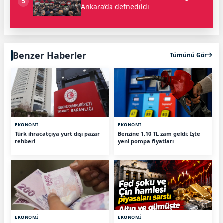
5
Ankara’da defnedildi
Benzer Haberler
Tümünü Gör
EKONOMİ
EKONOMİ
Türk ihracatçıya yurt dışı pazar
Benzine 1,10 TL zam geldi: İşte
rehberi
yeni pompa fiyatları
EKONOMİ
EKONOMİ