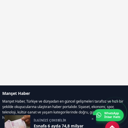
Manşet Haber
Manşet Haber, Türkiye ve dünyadan en güncel gelişmeleri tarafsız ve hızlı bir
şekilde okuyucularına ulaştıran haber portalıdır. Siyaset, ekonomi, spor,
teknoloji, kültür-sanat ve yaşam kategorilerinde doğru, güvenilir ve anlık
WhatsApp
İhbar Hattı
haberler sunar.
×
İLGİNİZİ ÇEKEBİLİR
Esnafa 6 ayda 74,8 milyar