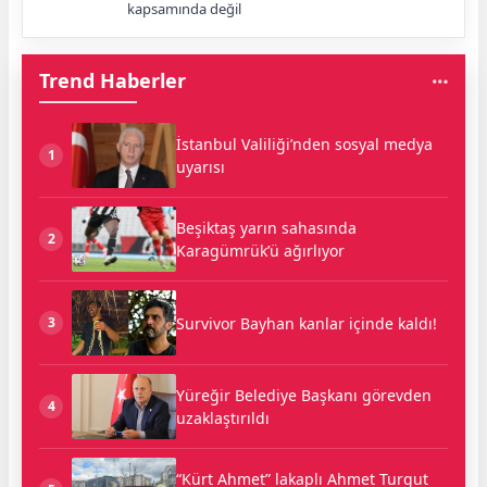
kapsamında değil
Trend Haberler
İstanbul Valiliği’nden sosyal medya
1
uyarısı
Beşiktaş yarın sahasında
2
Karagümrük’ü ağırlıyor
Survivor Bayhan kanlar içinde kaldı!
3
Yüreğir Belediye Başkanı görevden
4
uzaklaştırıldı
“Kürt Ahmet” lakaplı Ahmet Turgut