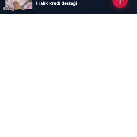
liralık kredi desteği
Kategoriler
GÜNDEM
ÖZEL HABER
SİYASET
EKONOMİ
DÜNYA
SPOR
EĞİTİM
ENERJİ
DİĞER
MANŞET
SAĞLIK
MAGAZİN
BİLİM-TEKNOLOJİ
KÜLTÜR-SANAT
SEKTÖREL SİTELERİMİZ
YAZARLAR
KÜNYE
Sayfalar
AÇIK RIZA METNİ
ÇEREZ POLİTİKASI
AYDINLATMA METNİ
VERİ İHLALİ PROSEDÜRÜ