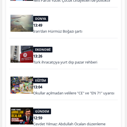
Yeni Partili Yücel: Çocuk cinayetleri de politiktir
DÜNYA
13:49
İran'dan Hürmüz Boğazı şartı
EKONOMİ
13:26
Türk ihracatçıya yurt dışı pazar rehberi
EĞİTİM
13:04
Okullar açılmadan velilere "CE" ve "EN 71" uyarısı
GÜNDEM
12:59
Cevdet Yılmaz: Abdullah Öcalan düzenleme