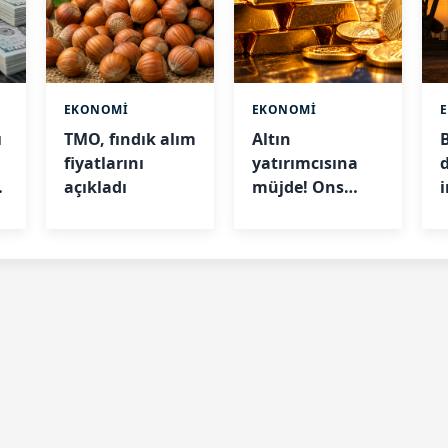
EKONOMİ
EKONOMİ
ı
TMO, fındık alım
Altın
fiyatlarını
yatırımcısına
açıkladı
müjde! Ons
altın 7 haftanın
en yüksek
g
seviyesinde