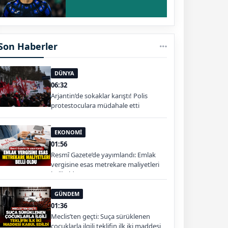
Son Haberler
DÜNYA
06:32
Arjantin’de sokaklar karıştı! Polis
protestoculara müdahale etti
EKONOMİ
01:56
Resmî Gazete’de yayımlandı: Emlak
vergisine esas metrekare maliyetleri
belli oldu
GÜNDEM
01:36
Meclis’ten geçti: Suça sürüklenen
çocuklarla ilgili teklifin ilk iki maddesi