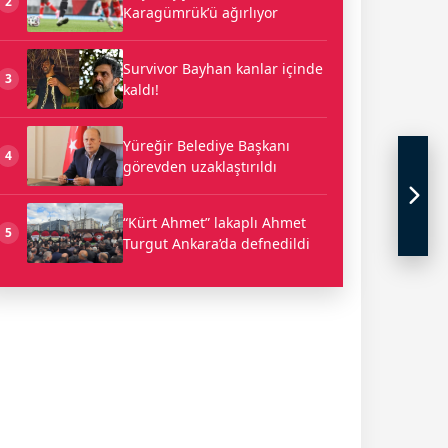
2
Karagümrük’ü ağırlıyor
Survivor Bayhan kanlar içinde
3
kaldı!
Yüreğir Belediye Başkanı
4
görevden uzaklaştırıldı
“Kürt Ahmet” lakaplı Ahmet
5
Turgut Ankara’da defnedildi