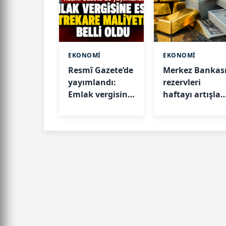
EKONOMİ
EKONOMİ
Resmî Gazete’de
Merkez Bankas
yayımlandı:
rezervleri
Emlak vergisine
haftayı artışla
esas metrekare
kapattı
maliyetleri belli
oldu