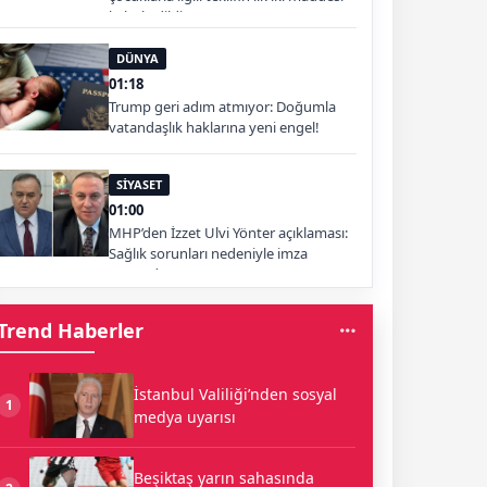
kabul edildi
DÜNYA
01:18
Trump geri adım atmıyor: Doğumla
vatandaşlık haklarına yeni engel!
SİYASET
01:00
MHP’den İzzet Ulvi Yönter açıklaması:
Sağlık sorunları nedeniyle imza
atamadı
Trend Haberler
İstanbul Valiliği’nden sosyal
1
medya uyarısı
Beşiktaş yarın sahasında