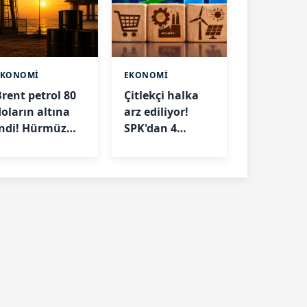
EKONOMİ
EKONOMİ
Brent petrol 80
Çitlekçi halka
doların altına
arz ediliyor!
indi! Hürmüz
SPK'dan 4
Boğazı'ndaki
şirkete onay
elişme fiyatları
çıktı
düşürdü