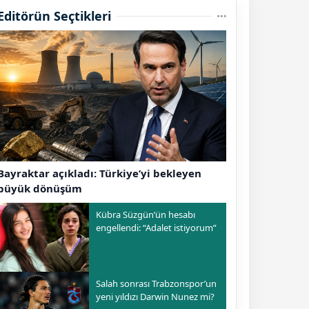
Editörün Seçtikleri
Bayraktar açıkladı: Türkiye’yi bekleyen
büyük dönüşüm
Kübra Süzgün’ün hesabı
engellendi: “Adalet istiyorum”
Salah sonrası Trabzonspor’un
yeni yıldızı Darwin Nunez mi?