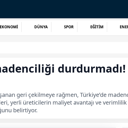
EKONOMİ
DÜNYA
SPOR
EĞİTİM
ENER
madenciliği durdurmadı!
a yaşanan geri çekilmeye rağmen, Türkiye’de madenc
i, yerli üreticilerin maliyet avantajı ve verimlilik
unu belirtiyor.