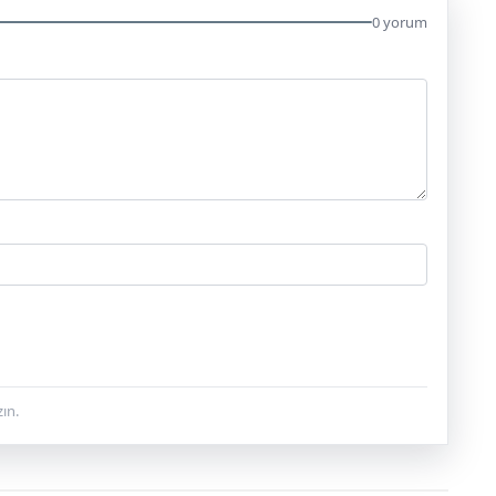
0 yorum
ın.