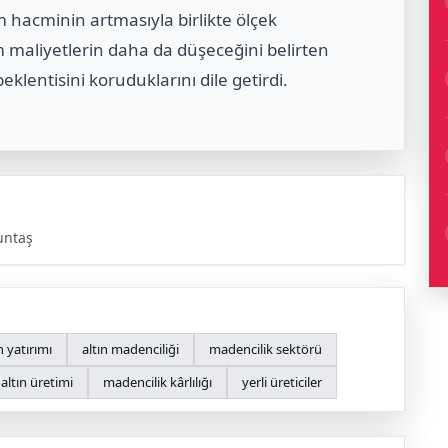
 hacminin artmasıyla birlikte ölçek
 maliyetlerin daha da düşeceğini belirten
lentisini koruduklarını dile getirdi.
untaş
n yatırımı
altın madenciliği
madencilik sektörü
altın üretimi
madencilik kârlılığı
yerli üreticiler