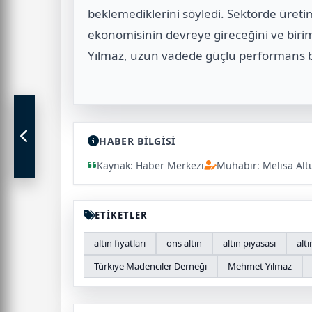
beklemediklerini
söyledi. Sektörde üretim
ekonomisinin devreye gireceğini ve birim
Yılmaz, uzun vadede güçlü performans bek
HABER BİLGİSİ
Kaynak: Haber Merkezi
Muhabir: Melisa Alt
ETİKETLER
altın fiyatları
ons altın
altın piyasası
altı
Türkiye Madenciler Derneği
Mehmet Yılmaz