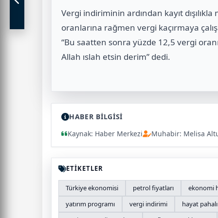
Vergi indiriminin ardından kayıt dışılık
oranlarına rağmen vergi kaçırmaya çalışan
“Bu saatten sonra yüzde 12,5 vergi oranı
Allah ıslah etsin derim” dedi.
HABER BİLGİSİ
Kaynak: Haber Merkezi
Muhabir: Melisa Alt
ETİKETLER
Türkiye ekonomisi
petrol fiyatları
ekonomi h
yatırım programı
vergi indirimi
hayat pahalıl