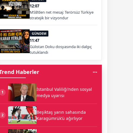
12:07
MSB’den net mesaj: Terörsüz Türkiye
stratejik bir vizyondur
GÜNDEM
11:47
Gülistan Doku dosyasında iki dalgıç
tutuklandı
Trend Haberler
İstanbul Valiliği’nden sosyal
1
medya uyarısı
Beşiktaş yarın sahasında
2
Karagümrük’ü ağırlıyor