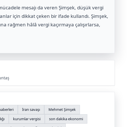
la mücadele mesajı da veren Şimşek, düşük vergi
lar için dikkat çeken bir ifade kullandı. Şimşek,
na rağmen hâlâ vergi kaçırmaya çalışırlarsa,
untaş
aberleri
İran savaşı
Mehmet Şimşek
ığı
kurumlar vergisi
son dakika ekonomi