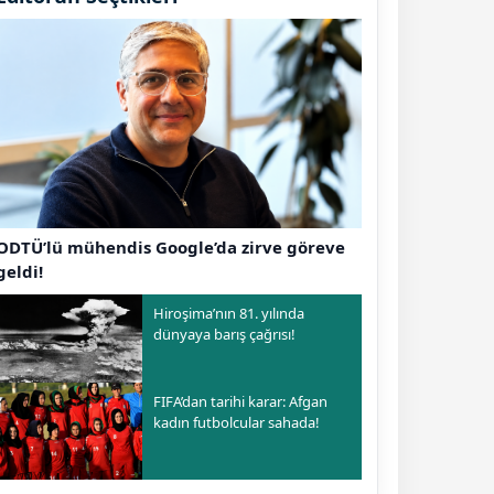
ODTÜ’lü mühendis Google’da zirve göreve
geldi!
Hiroşima’nın 81. yılında
dünyaya barış çağrısı!
FIFA’dan tarihi karar: Afgan
kadın futbolcular sahada!