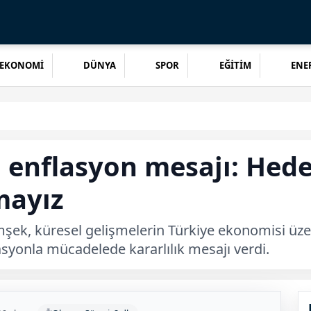
EKONOMİ
DÜNYA
SPOR
EĞİTİM
ENER
 enflasyon mesajı: Hed
mayız
k, küresel gelişmelerin Türkiye ekonomisi üzerin
syonla mücadelede kararlılık mesajı verdi.