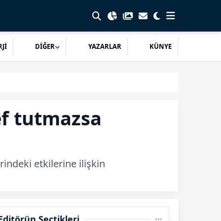
Jİ
DİĞER
YAZARLAR
KÜNYE
ef tutmazsa
deki etkilerine ilişkin
Editörün Seçtikleri