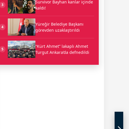
Survivor Bayhan kanlar içinde
3
kaldı!
Yüreğir Belediye Başkanı
4
görevden uzaklaştırıldı
“Kürt Ahmet” lakaplı Ahmet
5
Turgut Ankara’da defnedildi