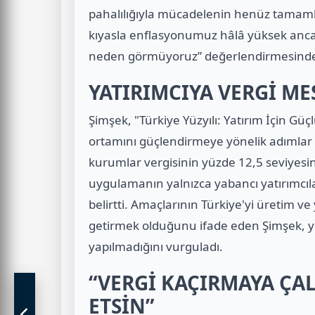
pahalılığıyla mücadelenin henüz tamam
kıyasla enflasyonumuz hâlâ yüksek anca
neden görmüyoruz” değerlendirmesind
YATIRIMCIYA VERGİ ME
Şimşek, "Türkiye Yüzyılı: Yatırım İçin G
ortamını güçlendirmeye yönelik adımlar at
kurumlar vergisinin yüzde 12,5 seviyesine
uygulamanın yalnızca yabancı yatırımcılar
belirtti. Amaçlarının Türkiye'yi üretim ve
getirmek olduğunu ifade eden Şimşek, yer
yapılmadığını vurguladı.
“VERGİ KAÇIRMAYA ÇAL
ETSİN”