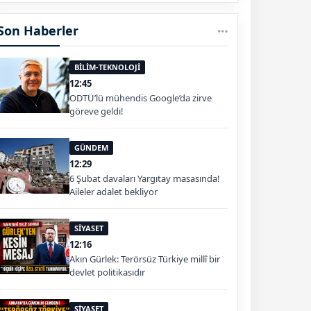
Son Haberler
BİLİM-TEKNOLOJİ
12:45
ODTÜ’lü mühendis Google’da zirve
göreve geldi!
GÜNDEM
12:29
6 Şubat davaları Yargıtay masasında!
Aileler adalet bekliyor
SİYASET
12:16
Akın Gürlek: Terörsüz Türkiye millî bir
devlet politikasıdır
SİYASET