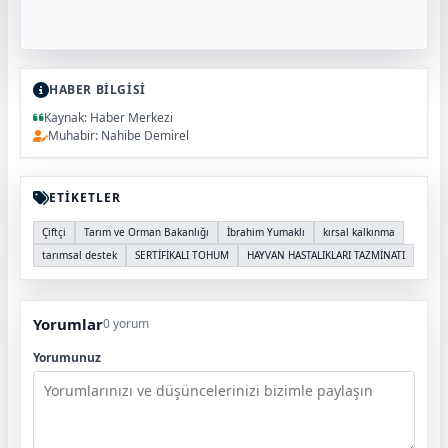
HABER BİLGİSİ
Kaynak: Haber Merkezi
Muhabir: Nahibe Demirel
ETİKETLER
Çiftçi
Tarım ve Orman Bakanlığı
İbrahim Yumaklı
kırsal kalkınma
tarımsal destek
SERTİFİKALI TOHUM
HAYVAN HASTALIKLARI TAZMİNATI
Yorumlar
0 yorum
Yorumunuz