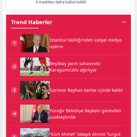
6 maddesi daha kabul edildi
Trend Haberler
İstanbul Valiliği’nden sosyal medya
1
uyarısı
Beşiktaş yarın sahasında
2
Karagümrük’ü ağırlıyor
Survivor Bayhan kanlar içinde kaldı!
3
Yüreğir Belediye Başkanı görevden
4
uzaklaştırıldı
“Kürt Ahmet” lakaplı Ahmet Turgut