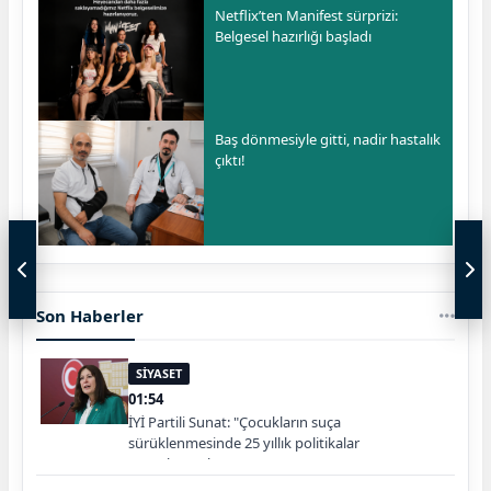
Netflix’ten Manifest sürprizi:
Belgesel hazırlığı başladı
Baş dönmesiyle gitti, nadir hastalık
çıktı!
Son Haberler
SİYASET
01:54
İYİ Partili Sunat: "Çocukların suça
sürüklenmesinde 25 yıllık politikalar
sorgulanmalı"