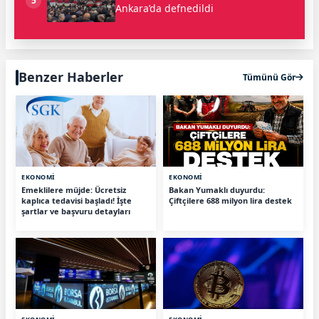
5
Ankara’da defnedildi
Benzer Haberler
Tümünü Gör
EKONOMİ
EKONOMİ
Emeklilere müjde: Ücretsiz
Bakan Yumaklı duyurdu:
kaplıca tedavisi başladı! İşte
Çiftçilere 688 milyon lira destek
şartlar ve başvuru detayları