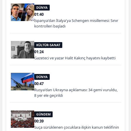
DÜNYA
01:40
İspanya'dan İtalya'ya Schengen misillemesi: Sınır
kontrolleri başladı
KÜLTÜR-SANAT
01:24
Gazeteci ve yazar Halit Kakınç hayatını kaybetti
DÜNYA
00:47
Rusya'dan Ukrayna açıklaması: 34 gemi vuruldu,
8 yer ele geçirildi
GÜNDEM
00:39
Suça sürüklenen çocuklara ilişkin kanun teklifinin