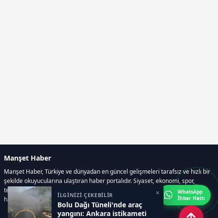
Manşet Haber
Manşet Haber, Türkiye ve dünyadan en güncel gelişmeleri tarafsız ve hızlı bir
şekilde okuyucularına ulaştıran haber portalıdır. Siyaset, ekonomi, spor,
teknoloji, kültür-sanat ve yaşam kategorilerinde doğru, güvenilir ve anlık
×
WhatsApp
İLGİNİZİ ÇEKEBİLİR
İhbar Hattı
haberler sunar.
Bolu Dağı Tüneli'nde araç
yangını: Ankara istikameti