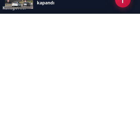
kapandı
Kategoriler
GÜNDEM
ÖZEL HABER
SİYASET
EKONOMİ
DÜNYA
SPOR
EĞİTİM
ENERJİ
DİĞER
MANŞET
SAĞLIK
MAGAZİN
BİLİM-TEKNOLOJİ
KÜLTÜR-SANAT
SEKTÖREL SİTELERİMİZ
YAZARLAR
KÜNYE
Sayfalar
AÇIK RIZA METNİ
ÇEREZ POLİTİKASI
AYDINLATMA METNİ
VERİ İHLALİ PROSEDÜRÜ