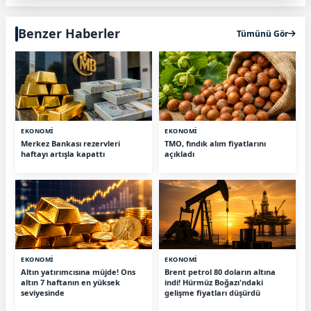
Benzer Haberler
Tümünü Gör
EKONOMİ
EKONOMİ
Merkez Bankası rezervleri
TMO, fındık alım fiyatlarını
haftayı artışla kapattı
açıkladı
EKONOMİ
EKONOMİ
Altın yatırımcısına müjde! Ons
Brent petrol 80 doların altına
altın 7 haftanın en yüksek
indi! Hürmüz Boğazı'ndaki
seviyesinde
gelişme fiyatları düşürdü