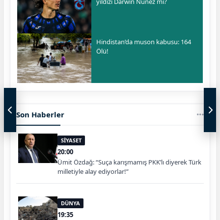
yıldızı Darwin Nunez mi?
Hindistan’da muson kabusu: 164
Ölü!
Son Haberler
SİYASET
20:00
Ümit Özdağ: “Suça karışmamış PKK’lı diyerek Türk
milletiyle alay ediyorlar!”
DÜNYA
19:35