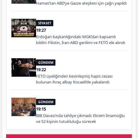
Hamas’tan ABD’ye Gazze ateşkesi için çağrı yapıldı
SİYASET
19:27
Erdoğan başkanlığındaki MGK’dan kapsamlı
bildiri: Filistin, İran-ABD gerilimi ve FETÖ ele alındı
GÜNDEM
19:22
FETÖ üyeliğinden kesinleşmiş hapis cezası
bulunan ihraç albay Kocaeli’de yakalandı
GÜNDEM
19:15
İBB Davası’nda tahliye çıkmadı: Ekrem İmamoğlu
ve 52 kişinin tutukluluğu sürecek