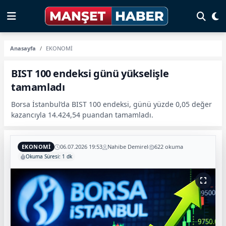
Anasayfa
EKONOMİ
BIST 100 endeksi günü yükselişle
tamamladı
Borsa İstanbul’da BIST 100 endeksi, günü yüzde 0,05 değer
kazancıyla 14.424,54 puandan tamamladı.
EKONOMİ
06.07.2026 19:53
Nahibe Demirel
622 okuma
Okuma Süresi: 1 dk