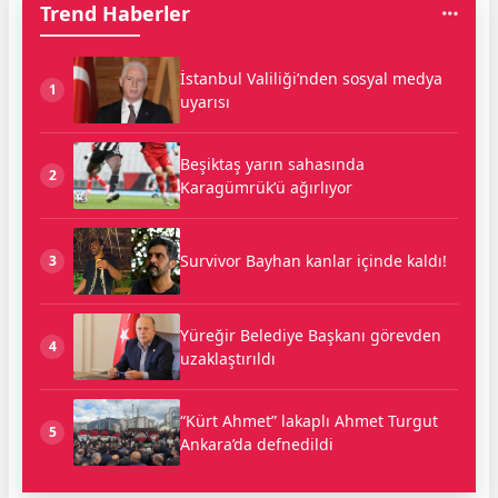
Trend Haberler
İstanbul Valiliği’nden sosyal medya
1
uyarısı
Beşiktaş yarın sahasında
2
Karagümrük’ü ağırlıyor
Survivor Bayhan kanlar içinde kaldı!
3
Yüreğir Belediye Başkanı görevden
4
uzaklaştırıldı
“Kürt Ahmet” lakaplı Ahmet Turgut
5
Ankara’da defnedildi