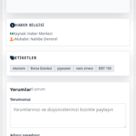
HABER BİLGİSİ
Kaynak: Haber Merkezi
Muhabir: Nahibe Demirel
ETİKETLER
ekonomi
Borsa İstanbul
piyasalar
nato zirvesi
BIST 100
Yorumlar
0 yorum
Yorumunuz
Adınız soyadınız