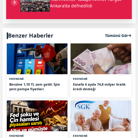
5
Ankara’da defnedildi
Benzer Haberler
Tümünü Gör
EKONOMİ
EKONOMİ
Benzine 1,10 TL zam geldi: İşte
Esnafa 6 ayda 74,8 milyar liralık
yeni pompa fiyatları
kredi desteği
EKONOMİ
EKONOMİ