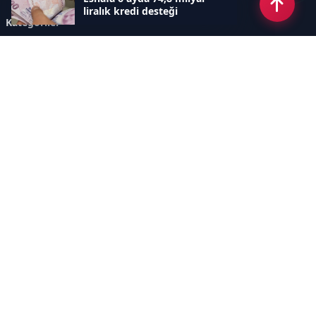
liralık kredi desteği
Kategoriler
GÜNDEM
ÖZEL HABER
SİYASET
EKONOMİ
DÜNYA
SPOR
EĞİTİM
ENERJİ
DİĞER
MANŞET
SAĞLIK
MAGAZİN
BİLİM-TEKNOLOJİ
KÜLTÜR-SANAT
SEKTÖREL SİTELERİMİZ
YAZARLAR
KÜNYE
Sayfalar
AÇIK RIZA METNİ
ÇEREZ POLİTİKASI
AYDINLATMA METNİ
VERİ İHLALİ PROSEDÜRÜ