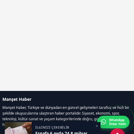
Manşet Haber
Manşet Haber, Türkiye ve dünyadan en güncel gelişmeleri tarafsız ve hızlı bir
şekilde okuyucularına ulaştıran haber portalıdır. Siyaset, ekonomi, spor,
teknoloji, kültür-sanat ve yaşam kategorilerinde doğru, güvenilir ve anlık
WhatsApp
İhbar Hattı
haberler sunar.
×
İLGİNİZİ ÇEKEBİLİR
Esnafa 6 ayda 74,8 milyar