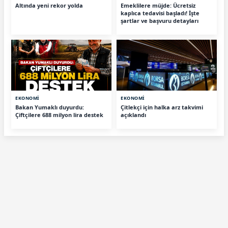
Altında yeni rekor yolda
Emeklilere müjde: Ücretsiz
kaplıca tedavisi başladı! İşte
şartlar ve başvuru detayları
EKONOMİ
EKONOMİ
Bakan Yumaklı duyurdu:
Çitlekçi için halka arz takvimi
Çiftçilere 688 milyon lira destek
açıklandı