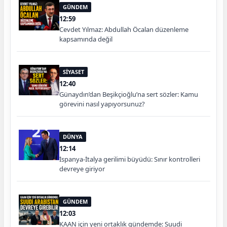
GÜNDEM
12:59
Cevdet Yılmaz: Abdullah Öcalan düzenleme
kapsamında değil
SİYASET
12:40
Günaydın’dan Beşikçioğlu’na sert sözler: Kamu
görevini nasıl yapıyorsunuz?
DÜNYA
12:14
İspanya-İtalya gerilimi büyüdü: Sınır kontrolleri
devreye giriyor
GÜNDEM
12:03
KAAN için yeni ortaklık gündemde: Suudi