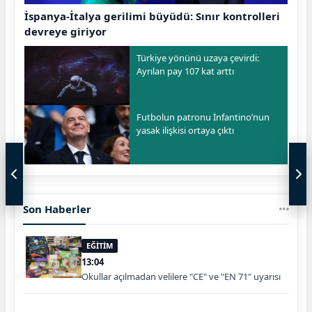
İspanya-İtalya gerilimi büyüdü: Sınır kontrolleri
devreye giriyor
Türkiye yönünü uzaya çevirdi:
Ayrılan pay 107 kat arttı
Futbolun patronu İnfantino’nun
yasak ilişkisi ortaya çıktı
Son Haberler
EĞİTİM
13:04
Okullar açılmadan velilere "CE" ve "EN 71" uyarısı