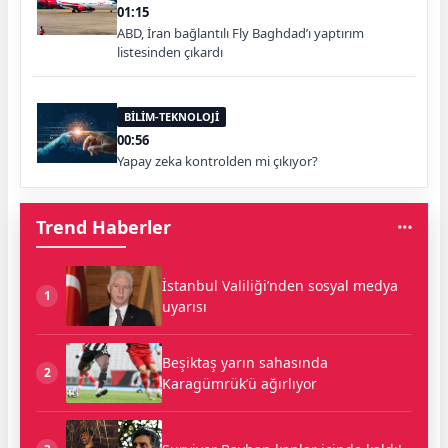
01:15
ABD, İran bağlantılı Fly Baghdad’ı yaptırım
listesinden çıkardı
BİLİM-TEKNOLOJİ
00:56
Yapay zeka kontrolden mi çıkıyor?
Trend Haberler
İstanbul Valiliği’nden sosyal medya
1
uyarısı
Beşiktaş yarın sahasında
2
Karagümrük’ü ağırlıyor