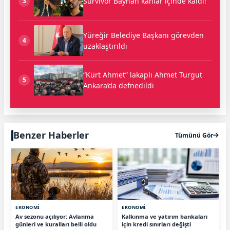
Survivor Bayhan kanlar içinde kaldı!
3
Yüreğir Belediye Başkanı görevden
4
uzaklaştırıldı
“Kürt Ahmet” lakaplı Ahmet Turgut
5
Ankara’da defnedildi
Benzer Haberler
Tümünü Gör
EKONOMİ
EKONOMİ
Av sezonu açılıyor: Avlanma
Kalkınma ve yatırım bankaları
günleri ve kuralları belli oldu
için kredi sınırları değişti