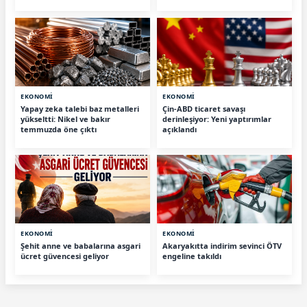
EKONOMİ
EKONOMİ
Yapay zeka talebi baz metalleri
Çin-ABD ticaret savaşı
yükseltti: Nikel ve bakır
derinleşiyor: Yeni yaptırımlar
temmuzda öne çıktı
açıklandı
EKONOMİ
EKONOMİ
Şehit anne ve babalarına asgari
Akaryakıtta indirim sevinci ÖTV
ücret güvencesi geliyor
engeline takıldı