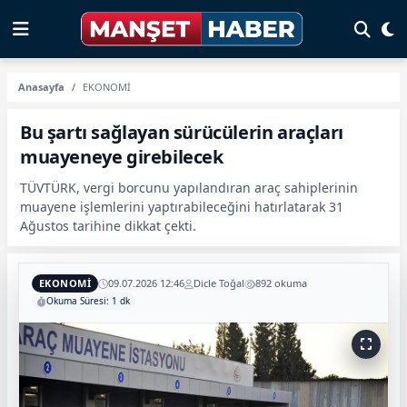
Anasayfa
EKONOMİ
Bu şartı sağlayan sürücülerin araçları
muayeneye girebilecek
TÜVTÜRK, vergi borcunu yapılandıran araç sahiplerinin
muayene işlemlerini yaptırabileceğini hatırlatarak 31
Ağustos tarihine dikkat çekti.
EKONOMİ
09.07.2026 12:46
Dicle Toğal
892 okuma
Okuma Süresi: 1 dk