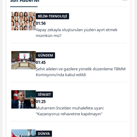
BİLİM-TEKNOLOJİ
01:56
Yapay zekayla oluşturulan yüzleri ayırt etmek
mümkün mü?
GÜNDEM
01:45
Şehit aileleri ve gazilere yönelik düzenleme TBMM
Komisyonu’nda kabul edildi
SİYASET
01:25
Muharrem İnce’den muhalefete uyarı:
“Kazanıyoruz rehavetine kapılmayın"
DÜNYA