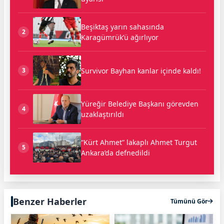
Beşiktaş yarın sahasında
2
Karagümrük’ü ağırlıyor
Survivor Bayhan kanlar içinde kaldı!
3
Yüreğir Belediye Başkanı görevden
4
uzaklaştırıldı
“Kürt Ahmet” lakaplı Ahmet Turgut
5
Ankara’da defnedildi
Benzer Haberler
Tümünü Gör