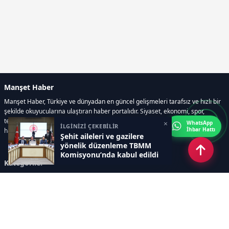
Manşet Haber
Manşet Haber, Türkiye ve dünyadan en güncel gelişmeleri tarafsız ve hızlı bir
şekilde okuyucularına ulaştıran haber portalıdır. Siyaset, ekonomi, spor,
teknoloji, kültür-sanat ve yaşam kategorilerinde doğru, güvenilir ve anlık
×
WhatsApp
İLGİNİZİ ÇEKEBİLİR
İhbar Hattı
haberler sunar.
Şehit aileleri ve gazilere
yönelik düzenleme TBMM
Komisyonu’nda kabul edildi
Kategoriler
GÜNDEM
ÖZEL HABER
SİYASET
EKONOMİ
DÜNYA
SPOR
EĞİTİM
ENERJİ