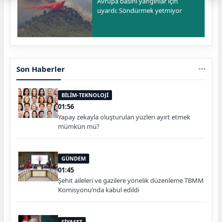
Avrupa basını yangınlar için
uyardı: Söndürmek yetmiyor
Son Haberler
BİLİM-TEKNOLOJİ
01:56
Yapay zekayla oluşturulan yüzleri ayırt etmek
mümkün mü?
GÜNDEM
01:45
Şehit aileleri ve gazilere yönelik düzenleme TBMM
Komisyonu’nda kabul edildi
SİYASET