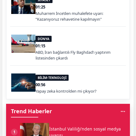
01:25
Muharrem İnce’den muhalefete uyarı:
“Kazanıyoruz rehavetine kapılmayın"
DÜNYA
01:15
ABD, İran bağlantılı Fly Baghdad’ı yaptırım
listesinden çıkardı
BİLİM-TEKNOLOJİ
00:56
Yapay zeka kontrolden mi çıkıyor?
Trend Haberler
İstanbul Valiliği’nden sosyal medya
1
uyarısı