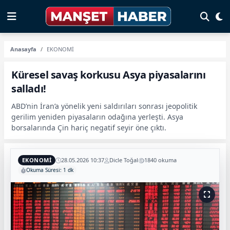
Anasayfa
EKONOMİ
Küresel savaş korkusu Asya piyasalarını
salladı!
ABD’nin İran’a yönelik yeni saldırıları sonrası jeopolitik
gerilim yeniden piyasaların odağına yerleşti. Asya
borsalarında Çin hariç negatif seyir öne çıktı.
EKONOMİ
28.05.2026 10:37
Dicle Toğal
1840 okuma
Okuma Süresi: 1 dk