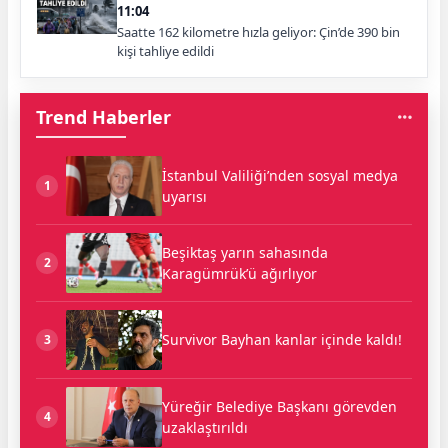
11:04
Saatte 162 kilometre hızla geliyor: Çin’de 390 bin
kişi tahliye edildi
Trend Haberler
İstanbul Valiliği’nden sosyal medya
1
uyarısı
Beşiktaş yarın sahasında
2
Karagümrük’ü ağırlıyor
Survivor Bayhan kanlar içinde kaldı!
3
Yüreğir Belediye Başkanı görevden
4
uzaklaştırıldı