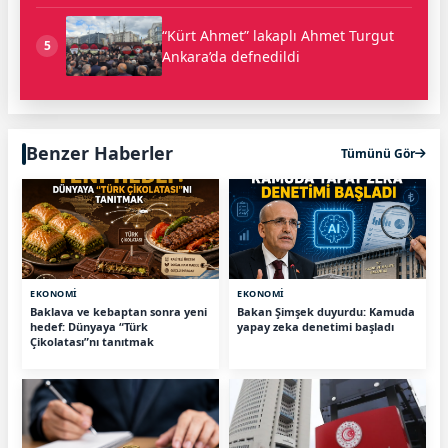
“Kürt Ahmet” lakaplı Ahmet Turgut
5
Ankara’da defnedildi
Benzer Haberler
Tümünü Gör
EKONOMİ
EKONOMİ
Baklava ve kebaptan sonra yeni
Bakan Şimşek duyurdu: Kamuda
hedef: Dünyaya “Türk
yapay zeka denetimi başladı
Çikolatası”nı tanıtmak