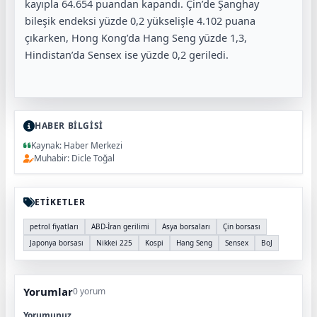
kayıpla 64.654 puandan kapandı. Çin’de Şanghay
bileşik endeksi yüzde 0,2 yükselişle 4.102 puana
çıkarken, Hong Kong’da Hang Seng yüzde 1,3,
Hindistan’da Sensex ise yüzde 0,2 geriledi.
HABER BİLGİSİ
Kaynak: Haber Merkezi
Muhabir: Dicle Toğal
ETİKETLER
petrol fiyatları
ABD-İran gerilimi
Asya borsaları
Çin borsası
Japonya borsası
Nikkei 225
Kospi
Hang Seng
Sensex
BoJ
Yorumlar
0 yorum
Yorumunuz