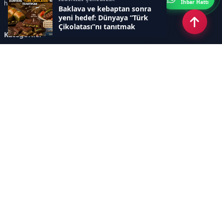
İhbar Hattı
haberler sunar.
Baklava ve kebaptan sonra
yeni hedef: Dünyaya “Türk
Çikolatası”nı tanıtmak
Kategoriler
GÜNDEM
ÖZEL HABER
SİYASET
EKONOMİ
DÜNYA
SPOR
EĞİTİM
ENERJİ
DİĞER
MANŞET
SAĞLIK
MAGAZİN
BİLİM-TEKNOLOJİ
KÜLTÜR-SANAT
SEKTÖREL SİTELERİMİZ
YAZARLAR
KÜNYE
Sayfalar
AÇIK RIZA METNİ
ÇEREZ POLİTİKASI