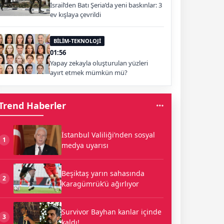
İsrail’den Batı Şeria’da yeni baskınlar: 3
ev kışlaya çevrildi
BİLİM-TEKNOLOJİ
01:56
Yapay zekayla oluşturulan yüzleri
ayırt etmek mümkün mü?
Trend Haberler
İstanbul Valiliği’nden sosyal
1
medya uyarısı
Beşiktaş yarın sahasında
2
Karagümrük’ü ağırlıyor
Survivor Bayhan kanlar içinde
3
kaldı!