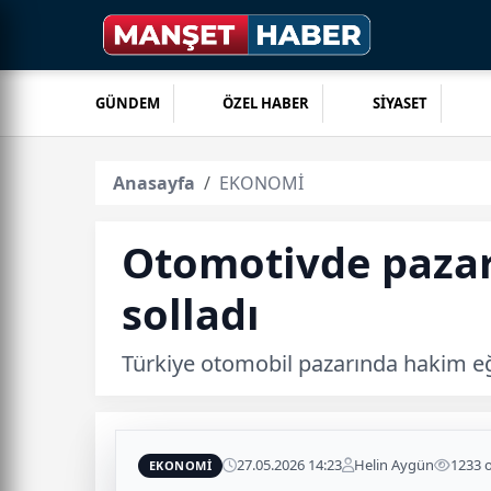
GÜNDEM
ÖZEL HABER
SİYASET
Anasayfa
EKONOMİ
Otomotivde pazarı
solladı
Türkiye otomobil pazarında hakim eğili
27.05.2026 14:23
Helin Aygün
1233 
EKONOMİ