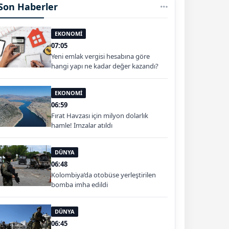
Son Haberler
EKONOMİ
07:05
Yeni emlak vergisi hesabına göre
hangi yapı ne kadar değer kazandı?
EKONOMİ
06:59
Fırat Havzası için milyon dolarlık
hamle! İmzalar atıldı
DÜNYA
06:48
Kolombiya’da otobüse yerleştirilen
bomba imha edildi
DÜNYA
06:45