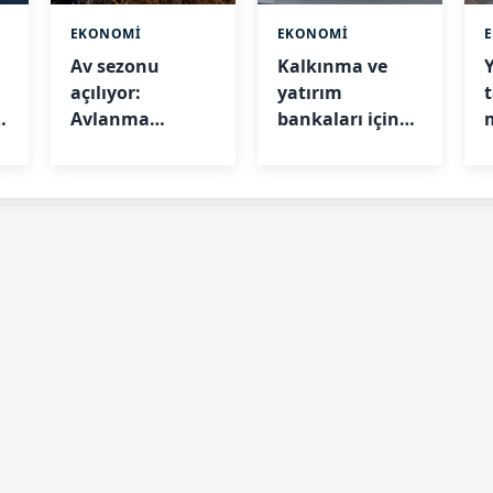
EKONOMİ
EKONOMİ
Av sezonu
Kalkınma ve
açılıyor:
yatırım
Avlanma
bankaları için
günleri ve
kredi sınırları
y
kuralları belli
değişti
oldu
ç