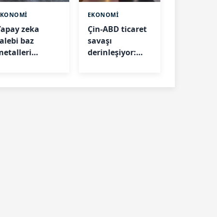
EKONOMİ
EKONOMİ
Yapay zeka
Çin-ABD ticaret
talebi baz
savaşı
metalleri
derinleşiyor:
ükseltti: Nikel
Yeni yaptırımlar
ve bakır
açıklandı
temmuzda öne
ıktı