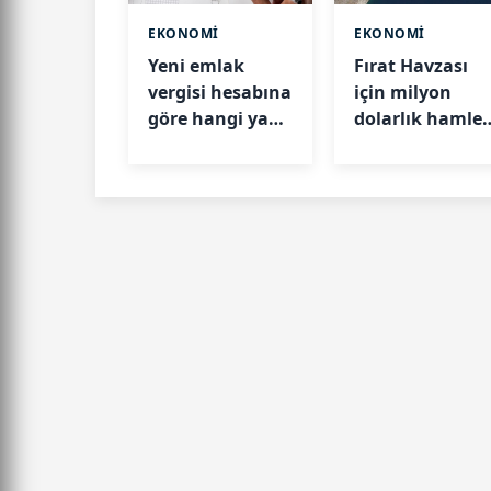
EKONOMİ
EKONOMİ
Yeni emlak
Fırat Havzası
vergisi hesabına
için milyon
göre hangi yapı
dolarlık hamle!
ne kadar değer
İmzalar atıldı
kazandı?