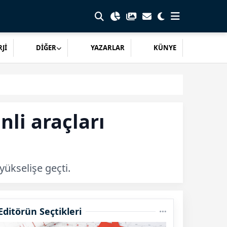
Jİ
DİĞER
YAZARLAR
KÜNYE
li araçları
yükselişe geçti.
Editörün Seçtikleri