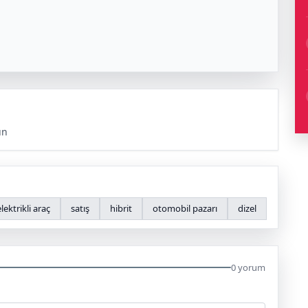
ün
elektrikli araç
satış
hibrit
otomobil pazarı
dizel
0 yorum