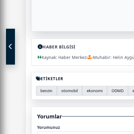
HABER BİLGİSİ
Kaynak: Haber Merkezi
Muhabir: Helin Ayg
ETİKETLER
benzin
otomobil
ekonomi
ODMD
Yorumlar
Yorumunuz