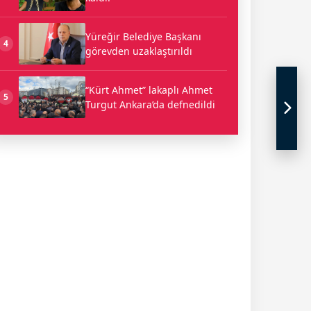
Yüreğir Belediye Başkanı
4
görevden uzaklaştırıldı
“Kürt Ahmet” lakaplı Ahmet
5
Turgut Ankara’da defnedildi