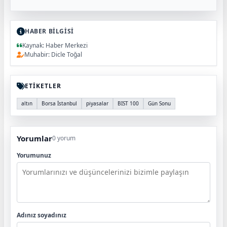
HABER BİLGİSİ
Kaynak: Haber Merkezi
Muhabir: Dicle Toğal
ETİKETLER
altın
Borsa İstanbul
piyasalar
BIST 100
Gün Sonu
Yorumlar
0 yorum
Yorumunuz
Adınız soyadınız