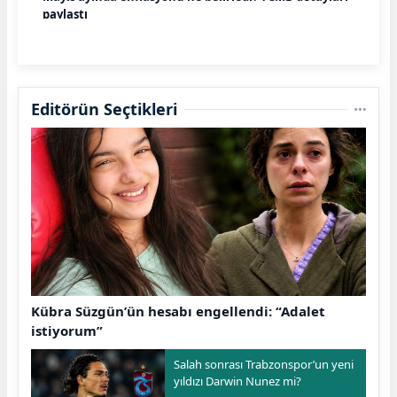
paylaştı
Editörün Seçtikleri
Kübra Süzgün’ün hesabı engellendi: “Adalet
istiyorum”
Salah sonrası Trabzonspor’un yeni
yıldızı Darwin Nunez mi?