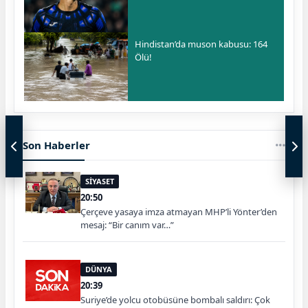
Hindistan’da muson kabusu: 164
Ölü!
Son Haberler
SİYASET
20:50
Çerçeve yasaya imza atmayan MHP’li Yönter’den
mesaj: “Bir canım var…”
DÜNYA
20:39
Suriye’de yolcu otobüsüne bombalı saldırı: Çok