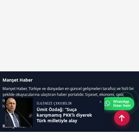
Manşet Haber
Manşet Haber, Türkiye ve dünyadan en güncel gelişmeleri tarafsız ve hızlı bir
şekilde okuyucularına ulaştıran haber portalıdır. Siyaset, ekonomi, spor,
teknoloji, kültür-sanat ve yaşam kategorilerinde doğru, güvenilir ve anlık
×
WhatsApp
İLGİNİZİ ÇEKEBİLİR
İhbar Hattı
haberler sunar.
Ümit Özdağ: “Suça
karışmamış PKK’lı diyerek
Türk milletiyle alay
Kategoriler
ediyorlar!”
GÜNDEM
ÖZEL HABER