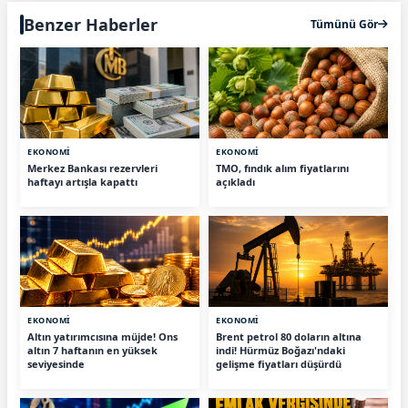
Benzer Haberler
Tümünü Gör
EKONOMİ
EKONOMİ
Merkez Bankası rezervleri
TMO, fındık alım fiyatlarını
haftayı artışla kapattı
açıkladı
EKONOMİ
EKONOMİ
Altın yatırımcısına müjde! Ons
Brent petrol 80 doların altına
altın 7 haftanın en yüksek
indi! Hürmüz Boğazı'ndaki
seviyesinde
gelişme fiyatları düşürdü