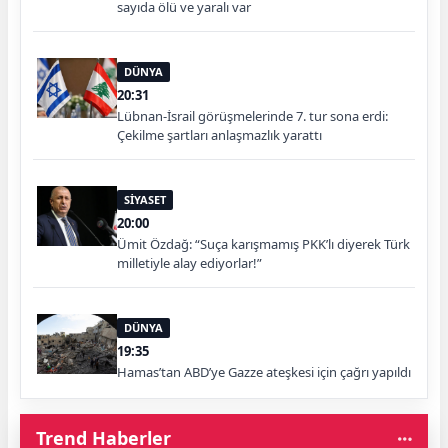
sayıda ölü ve yaralı var
DÜNYA
20:31
Lübnan-İsrail görüşmelerinde 7. tur sona erdi:
Çekilme şartları anlaşmazlık yarattı
SİYASET
20:00
Ümit Özdağ: “Suça karışmamış PKK’lı diyerek Türk
milletiyle alay ediyorlar!”
DÜNYA
19:35
Hamas’tan ABD’ye Gazze ateşkesi için çağrı yapıldı
Trend Haberler