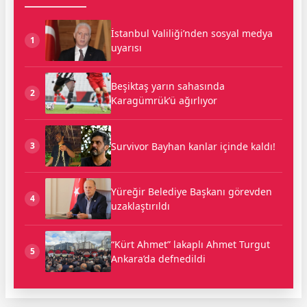
İstanbul Valiliği’nden sosyal medya
1
uyarısı
Beşiktaş yarın sahasında
2
Karagümrük’ü ağırlıyor
Survivor Bayhan kanlar içinde kaldı!
3
Yüreğir Belediye Başkanı görevden
4
uzaklaştırıldı
“Kürt Ahmet” lakaplı Ahmet Turgut
5
Ankara’da defnedildi