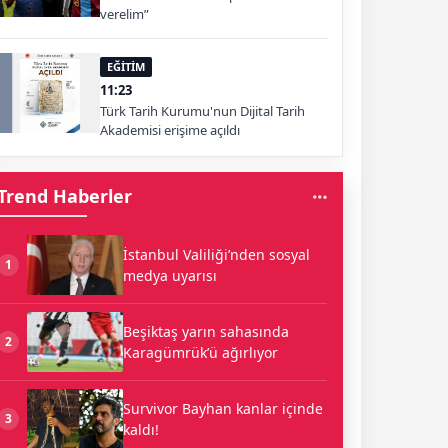
verelim”
EĞİTİM
11:23
Türk Tarih Kurumu'nun Dijital Tarih
Akademisi erişime açıldı
Trend Haberler
İstanbul Valiliği’nden sosyal
1
medya uyarısı
Beşiktaş yarın sahasında
2
Karagümrük’ü ağırlıyor
Survivor Bayhan kanlar içinde
3
kaldı!