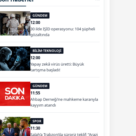
GÜNDEM
12:00
30 ilde IŞİD operasyonu: 104 şüpheli
gözaltında
BİLİM-TEKNOLOJİ
12:00
Yapay zekâ virüs üretti: Büyük
tartışma başladı!
GÜNDEM
11:55
Ahbap Derneği’ne mahkeme kararıyla
kayyım atandı
SPOR
11:30
Salah’a Trabzon’da sürpriz teklif: “Arazi