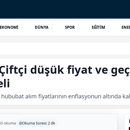
EKONOMİ
DÜNYA
SPOR
EĞİTİM
ENER
Çiftçi düşük fiyat ve g
li
ububat alım fiyatlarının enflasyonun altında kaldı
65 okuma
Okuma Süresi: 2 dk