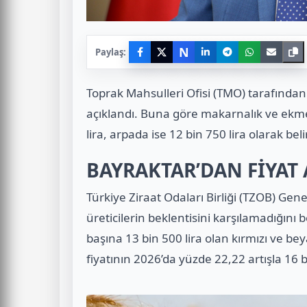
N
Paylaş:
Toprak Mahsulleri Ofisi (TMO) tarafından
açıklandı. Buna göre makarnalık ve ekme
lira, arpada ise 12 bin 750 lira olarak beli
BAYRAKTAR’DAN FİYAT A
Türkiye Ziraat Odaları Birliği (TZOB) Gen
üreticilerin beklentisini karşılamadığını b
başına 13 bin 500 lira olan kırmızı ve b
fiyatının 2026’da yüzde 22,22 artışla 16 bi