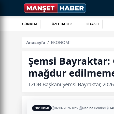
GÜNDEM
ÖZEL HABER
SİYASET
Anasayfa
EKONOMİ
Şemsi Bayraktar: 
mağdur edilmeme
TZOB Başkanı Şemsi Bayraktar, 2026 h
02.06.2026 18:50
Nahibe Demirel
14
EKONOMİ