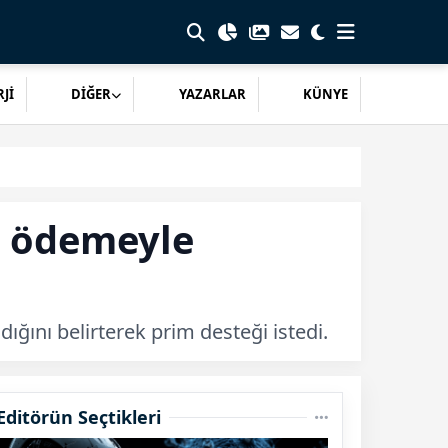
Jİ
DİĞER
YAZARLAR
KÜNYE
eç ödemeyle
ğını belirterek prim desteği istedi.
Editörün Seçtikleri