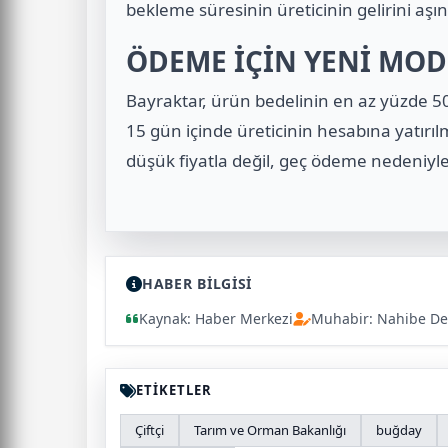
bekleme süresinin üreticinin gelirini aşın
ÖDEME İÇİN YENİ MOD
Bayraktar, ürün bedelinin en az yüzde 50
15 gün içinde üreticinin hesabına yatırılma
düşük fiyatla değil, geç ödeme nedeniyl
HABER BİLGİSİ
Kaynak: Haber Merkezi
Muhabir: Nahibe De
ETİKETLER
Çiftçi
Tarım ve Orman Bakanlığı
buğday