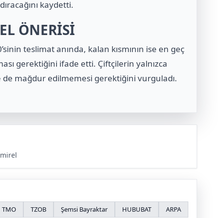
dıracağını kaydetti.
EL ÖNERİSİ
’sinin teslimat anında, kalan kısmının ise en geç
sı gerektiğini ifade etti. Çiftçilerin yalnızca
e de mağdur edilmemesi gerektiğini vurguladı.
mirel
TMO
TZOB
Şemsi Bayraktar
HUBUBAT
ARPA