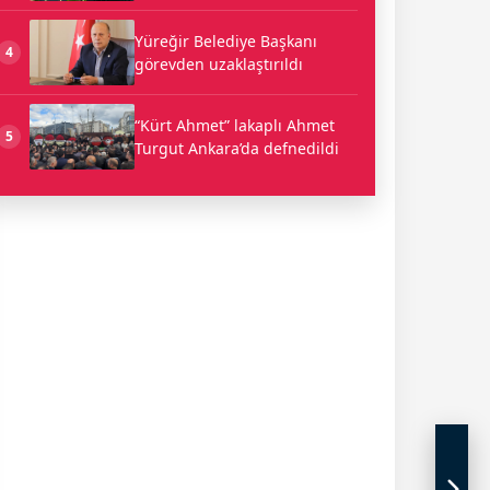
Yüreğir Belediye Başkanı
4
görevden uzaklaştırıldı
“Kürt Ahmet” lakaplı Ahmet
5
Turgut Ankara’da defnedildi