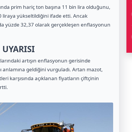
lında prim hariç ton başına 11 bin lira olduğunu,
liraya yükseltildiğini ifade etti. Ancak
6’da yüzde 32,37 olarak gerçekleşen enflasyonun
 UYARISI
larındaki artışın enflasyonun gerisinde
bı anlamına geldiğini vurguladı. Artan mazot,
leri karşısında açıklanan fiyatların çiftçinin
tti.