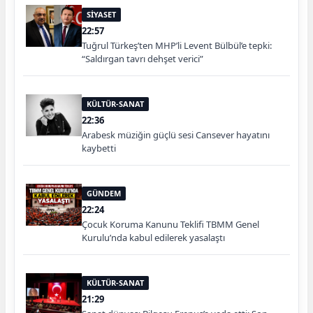
SİYASET
22:57
Tuğrul Türkeş’ten MHP’li Levent Bülbül’e tepki:
“Saldırgan tavrı dehşet verici”
KÜLTÜR-SANAT
22:36
Arabesk müziğin güçlü sesi Cansever hayatını
kaybetti
GÜNDEM
22:24
Çocuk Koruma Kanunu Teklifi TBMM Genel
Kurulu’nda kabul edilerek yasalaştı
KÜLTÜR-SANAT
21:29