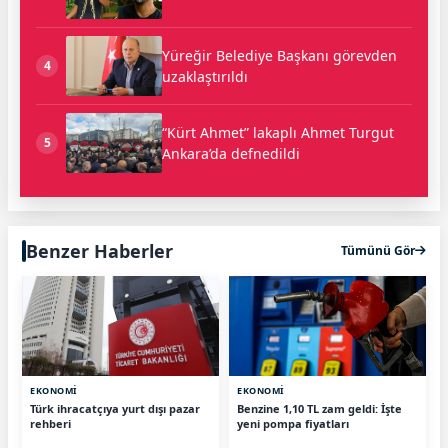
Yüreğir Belediye Başkanı görevden
4
uzaklaştırıldı
“Kürt Ahmet” lakaplı Ahmet Turgut
5
Ankara’da defnedildi
Benzer Haberler
Tümünü Gör
EKONOMİ
EKONOMİ
Türk ihracatçıya yurt dışı pazar
Benzine 1,10 TL zam geldi: İşte
rehberi
yeni pompa fiyatları