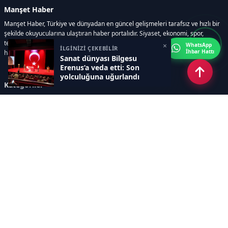
Manşet Haber
Manşet Haber, Türkiye ve dünyadan en güncel gelişmeleri tarafsız ve hızlı bir
şekilde okuyucularına ulaştıran haber portalıdır. Siyaset, ekonomi, spor,
teknoloji, kültür-sanat ve yaşam kategorilerinde doğru, güvenilir ve anlık
×
WhatsApp
İLGİNİZİ ÇEKEBİLİR
İhbar Hattı
haberler sunar.
Sanat dünyası Bilgesu
Erenus’a veda etti: Son
yolculuğuna uğurlandı
Kategoriler
GÜNDEM
ÖZEL HABER
SİYASET
EKONOMİ
DÜNYA
SPOR
EĞİTİM
ENERJİ
DİĞER
MANŞET
SAĞLIK
MAGAZİN
BİLİM-TEKNOLOJİ
KÜLTÜR-SANAT
SEKTÖREL SİTELERİMİZ
YAZARLAR