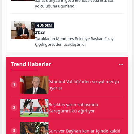
Sanat dünyası Bilgesu Erenus’a veda etti: Son
yolculuğuna uğurlandı
GÜNDEM
21:23
Tutuklanan Menderes Belediye Başkanı İlkay
Çiçek görevden uzaklaştırıldı
Trend Haberler
İstanbul Valiliği’nden sosyal medya
1
uyarısı
Beşiktaş yarın sahasında
2
Karagümrük’ü ağırlıyor
Survivor Bayhan kanlar içinde kaldı!
3