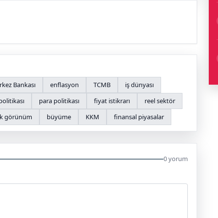
kez Bankası
enflasyon
TCMB
iş dünyası
politikası
para politikası
fiyat istikrarı
reel sektör
k görünüm
büyüme
KKM
finansal piyasalar
0 yorum