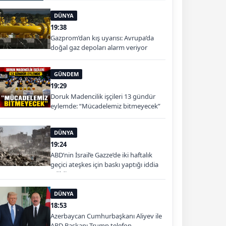
DÜNYA
19:38
Gazprom’dan kış uyarısı: Avrupa’da
doğal gaz depoları alarm veriyor
GÜNDEM
19:29
Doruk Madencilik işçileri 13 gündür
eylemde: “Mücadelemiz bitmeyecek”
DÜNYA
19:24
ABD’nin İsrail’e Gazze’de iki haftalık
geçici ateşkes için baskı yaptığı iddia
edildi
DÜNYA
18:53
Azerbaycan Cumhurbaşkanı Aliyev ile
ABD Başkanı Trump telefon