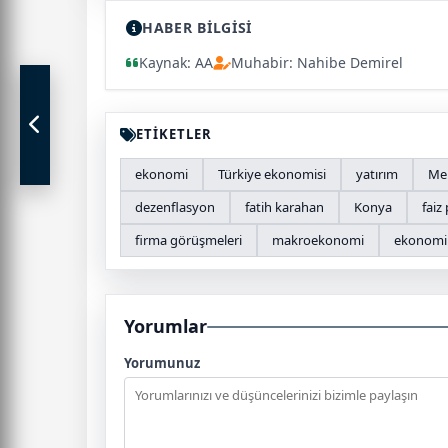
HABER BİLGİSİ
Kaynak: AA
Muhabir: Nahibe Demirel
ETİKETLER
ekonomi
Türkiye ekonomisi
yatırım
Mer
dezenflasyon
fatih karahan
Konya
faiz 
firma görüşmeleri
makroekonomi
ekonomi
Yorumlar
Yorumunuz