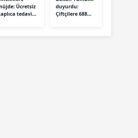
müjde: Ücretsiz
duyurdu:
kaplıca tedavisi
Çiftçilere 688
aşladı! İşte
milyon lira
artlar ve
destek
başvuru
detayları