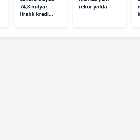
74,8 milyar
rekor yolda
liralık kredi
desteği
b
ş