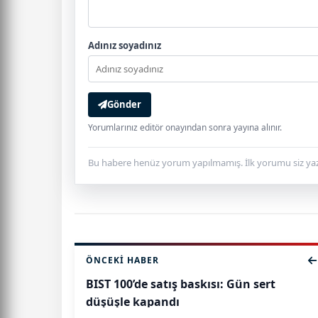
Adınız soyadınız
Gönder
Yorumlarınız editör onayından sonra yayına alınır.
Bu habere henüz yorum yapılmamış. İlk yorumu siz yaz
ÖNCEKI HABER
BIST 100’de satış baskısı: Gün sert
düşüşle kapandı