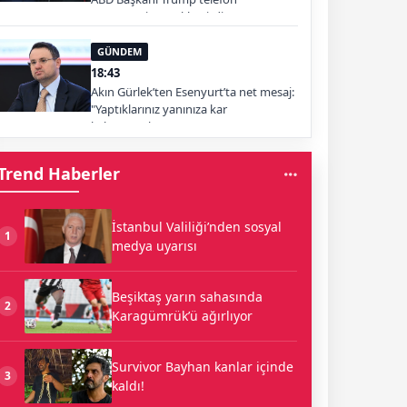
görüşmesi gerçekleştirdi
GÜNDEM
18:43
Akın Gürlek’ten Esenyurt’ta net mesaj:
"Yaptıklarınız yanınıza kar
kalmayacak"
Trend Haberler
İstanbul Valiliği’nden sosyal
1
medya uyarısı
Beşiktaş yarın sahasında
2
Karagümrük’ü ağırlıyor
Survivor Bayhan kanlar içinde
3
kaldı!