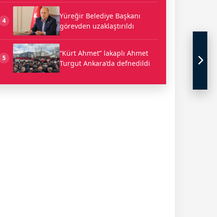
Yüreğir Belediye Başkanı
4
görevden uzaklaştırıldı
“Kürt Ahmet” lakaplı Ahmet
5
Turgut Ankara’da defnedildi