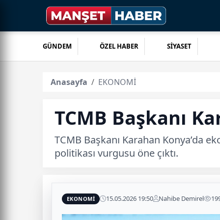
GÜNDEM
ÖZEL HABER
SİYASET
Anasayfa
EKONOMİ
TCMB Başkanı Kara
TCMB Başkanı Karahan Konya’da ekonom
politikası vurgusu öne çıktı.
15.05.2026 19:50
Nahibe Demirel
19
EKONOMİ