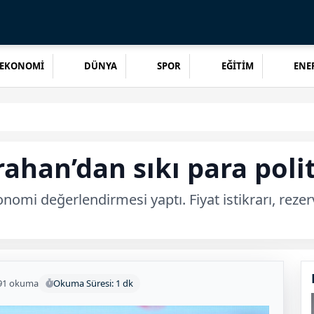
EKONOMİ
DÜNYA
SPOR
EĞİTİM
ENER
han’dan sıkı para polit
i değerlendirmesi yaptı. Fiyat istikrarı, rezerv 
91 okuma
Okuma Süresi: 1 dk