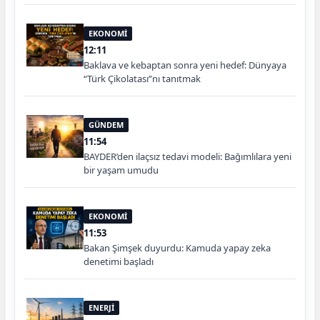
EKONOMİ
12:11
Baklava ve kebaptan sonra yeni hedef: Dünyaya
“Türk Çikolatası”nı tanıtmak
GÜNDEM
11:54
BAYDER’den ilaçsız tedavi modeli: Bağımlılara yeni
bir yaşam umudu
EKONOMİ
11:53
Bakan Şimşek duyurdu: Kamuda yapay zeka
denetimi başladı
ENERJİ