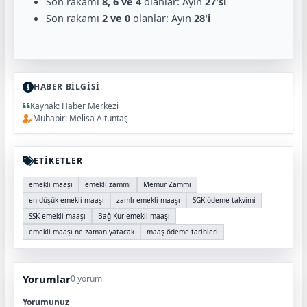
Son rakamı
8, 6 ve 4
olanlar: Ayın
27'si
Son rakamı
2 ve 0
olanlar: Ayın
28'i
HABER BİLGİSİ
Kaynak: Haber Merkezi
Muhabir: Melisa Altuntaş
ETİKETLER
emekli maaşı
emekli zammı
Memur Zammı
en düşük emekli maaşı
zamlı emekli maaşı
SGK ödeme takvimi
SSK emekli maaşı
Bağ-Kur emekli maaşı
emekli maaşı ne zaman yatacak
maaş ödeme tarihleri
Yorumlar
0 yorum
Yorumunuz