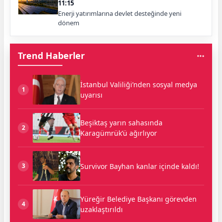
11:15
Enerji yatırımlarına devlet desteğinde yeni
dönem
Trend Haberler
İstanbul Valiliği’nden sosyal medya
1
uyarısı
Beşiktaş yarın sahasında
2
Karagümrük’ü ağırlıyor
Survivor Bayhan kanlar içinde kaldı!
3
Yüreğir Belediye Başkanı görevden
4
uzaklaştırıldı