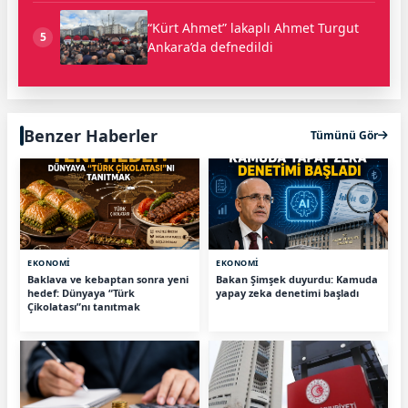
“Kürt Ahmet” lakaplı Ahmet Turgut
5
Ankara’da defnedildi
Benzer Haberler
Tümünü Gör
EKONOMİ
EKONOMİ
Baklava ve kebaptan sonra yeni
Bakan Şimşek duyurdu: Kamuda
hedef: Dünyaya “Türk
yapay zeka denetimi başladı
Çikolatası”nı tanıtmak