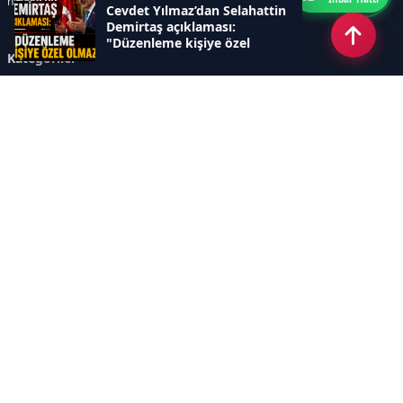
haberler sunar.
Cevdet Yılmaz’dan Selahattin
Demirtaş açıklaması:
"Düzenleme kişiye özel
Kategoriler
olmaz"
GÜNDEM
ÖZEL HABER
SİYASET
EKONOMİ
DÜNYA
SPOR
EĞİTİM
ENERJİ
DİĞER
MANŞET
SAĞLIK
MAGAZİN
BİLİM-TEKNOLOJİ
KÜLTÜR-SANAT
SEKTÖREL SİTELERİMİZ
YAZARLAR
KÜNYE
Sayfalar
AÇIK RIZA METNİ
ÇEREZ POLİTİKASI