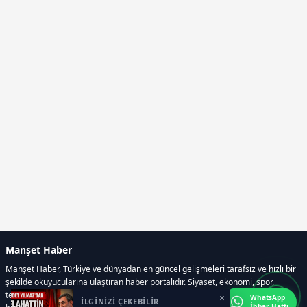
Manşet Haber
Manşet Haber, Türkiye ve dünyadan en güncel gelişmeleri tarafsız ve hızlı bir
şekilde okuyucularına ulaştıran haber portalıdır. Siyaset, ekonomi, spor,
teknoloji, kültür-sanat ve yaşam kategorilerinde doğru, güvenilir ve anlık
×
WhatsApp
İLGİNİZİ ÇEKEBİLİR
İhbar Hattı