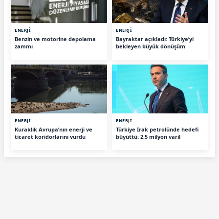
ENERJİ
ENERJİ
Benzin ve motorine depolama
Bayraktar açıkladı: Türkiye’yi
zammı
bekleyen büyük dönüşüm
ENERJİ
ENERJİ
Kuraklık Avrupa’nın enerji ve
Türkiye Irak petrolünde hedefi
ticaret koridorlarını vurdu
büyüttü: 2,5 milyon varil