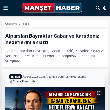
Anasayfa
ENERJİ
Alparslan Bayraktar Gabar ve Karadeniz
hedeflerini anlattı
Bakan Alparslan Bayraktar, Gabar petrolü, Karadeniz gazı ve
yenilenebilir yatırımlarla enerjide bağımsızlık hedefini
vurguladı.
ENERJİ
06.06.2026 22:38
Nahibe Demirel
1053 okuma
Okuma Süresi: 1 dk