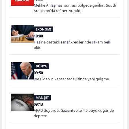
Mekke Anlaşması sonrası bölgede gerilim: Suudi
Arabistan'da rafineri vuruldu
EKONOMİ
10:00
Hazine destekli esnaf kredilerinde rakam belli
oldu
DÜNYA
09:50
Joe Biden’ın kanser tedavisinde yeni gelişme
MANŞET
09:13
AFAD duyurdu: Gaziantep’te 4,5 büyüklüğünde
deprem