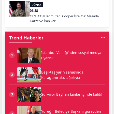
DÜNYA
01:48
CENTCOM Komutanı Cooper İsrail’de: Masada
Gazze ve İran var
Trend Haberler
İstanbul Valiliği’nden sosyal medya
1
uyarısı
Beşiktaş yarın sahasında
2
Karagümrük’ü ağırlıyor
Survivor Bayhan kanlar içinde kaldı!
3
Yüreğir Belediye Başkanı görevden
4