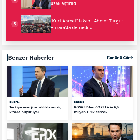
uzaklaştırıldı
“Kürt Ahmet” lakaplı Ahmet Turgut
5
Ankara’da defnedildi
Benzer Haberler
Tümünü Gör
ENERJİ
ENERJİ
Türkiye enerji ortaklıklarını üç
KOSGEB’den COP31 için 6,5
kıtada büyütüyor
milyon TL’lik destek