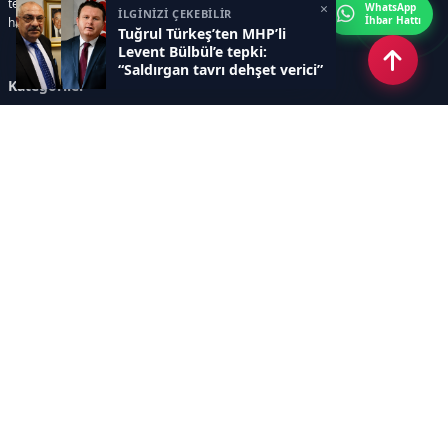
teknoloji, kültür-sanat ve yaşam kategorilerinde doğru, güvenilir ve anlık
×
WhatsApp
İLGİNİZİ ÇEKEBİLİR
İhbar Hattı
haberler sunar.
Tuğrul Türkeş’ten MHP’li
Levent Bülbül’e tepki:
“Saldırgan tavrı dehşet verici”
Kategoriler
GÜNDEM
ÖZEL HABER
SİYASET
EKONOMİ
DÜNYA
SPOR
EĞİTİM
ENERJİ
DİĞER
MANŞET
SAĞLIK
MAGAZİN
BİLİM-TEKNOLOJİ
KÜLTÜR-SANAT
SEKTÖREL SİTELERİMİZ
YAZARLAR
KÜNYE
Sayfalar