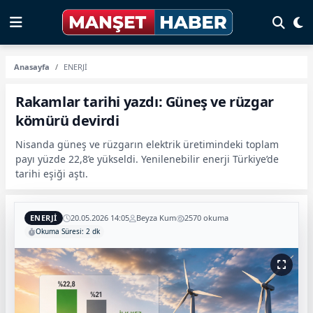
Anasayfa
ENERJİ
Rakamlar tarihi yazdı: Güneş ve rüzgar
kömürü devirdi
Nisanda güneş ve rüzgarın elektrik üretimindeki toplam
payı yüzde 22,8’e yükseldi. Yenilenebilir enerji Türkiye’de
tarihi eşiği aştı.
ENERJİ
20.05.2026 14:05
Beyza Kum
2570 okuma
Okuma Süresi: 2 dk