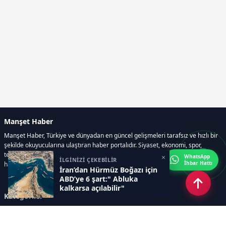
Manşet Haber
Manşet Haber, Türkiye ve dünyadan en güncel gelişmeleri tarafsız ve hızlı bir
şekilde okuyucularına ulaştıran haber portalıdır. Siyaset, ekonomi, spor,
teknoloji, kültür-sanat ve yaşam kategorilerinde doğru, güvenilir ve anlık
×
WhatsApp
İLGİNİZİ ÇEKEBİLİR
İhbar Hattı
haberler sunar.
İran’dan Hürmüz Boğazı için
ABD’ye 6 şart:" Abluka
kalkarsa açılabilir"
Kategoriler
GÜNDEM
ÖZEL HABER