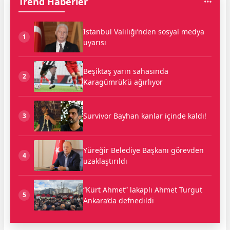
Trend Haberler
İstanbul Valiliği’nden sosyal medya
1
uyarısı
Beşiktaş yarın sahasında
2
Karagümrük’ü ağırlıyor
Survivor Bayhan kanlar içinde kaldı!
3
Yüreğir Belediye Başkanı görevden
4
uzaklaştırıldı
“Kürt Ahmet” lakaplı Ahmet Turgut
5
Ankara’da defnedildi