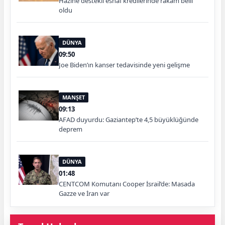
Hazine destekli esnaf kredilerinde rakam belli
oldu
DÜNYA
09:50
Joe Biden’ın kanser tedavisinde yeni gelişme
MANŞET
09:13
AFAD duyurdu: Gaziantep’te 4,5 büyüklüğünde
deprem
DÜNYA
01:48
CENTCOM Komutanı Cooper İsrail’de: Masada
Gazze ve İran var