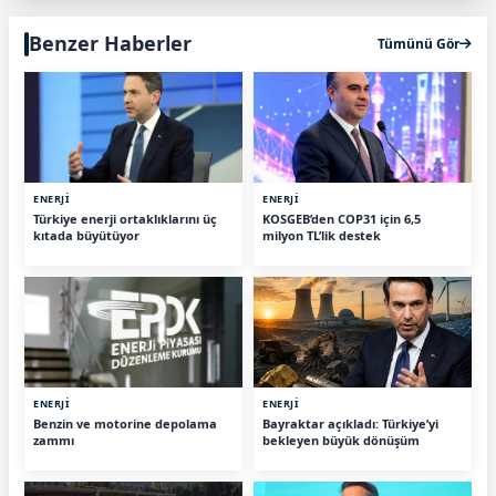
Benzer Haberler
Tümünü Gör
ENERJİ
ENERJİ
Türkiye enerji ortaklıklarını üç
KOSGEB’den COP31 için 6,5
kıtada büyütüyor
milyon TL’lik destek
ENERJİ
ENERJİ
Benzin ve motorine depolama
Bayraktar açıkladı: Türkiye’yi
zammı
bekleyen büyük dönüşüm