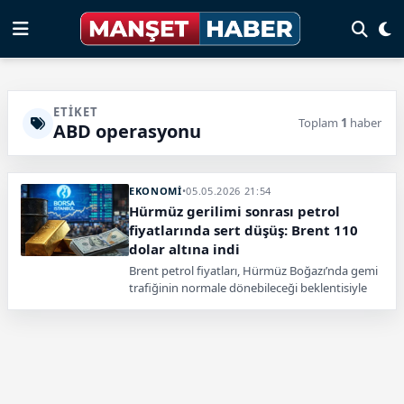
ETIKET
Toplam
1
haber
ABD operasyonu
EKONOMİ
•
05.05.2026 21:54
Hürmüz gerilimi sonrası petrol
fiyatlarında sert düşüş: Brent 110
dolar altına indi
Brent petrol fiyatları, Hürmüz Boğazı’nda gemi
trafiğinin normale dönebileceği beklentisiyle
sert düşüş yaşadı. ABD’nin “Özgürlük Projesi”
operasyonu sonrası arz endişelerinin azalması
fiyatları aşağı çekti.