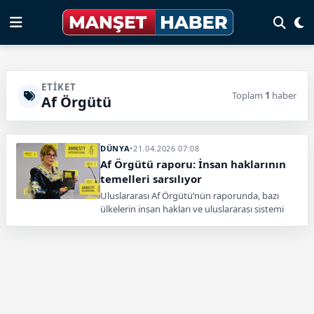
ETIKET
Toplam
1
haber
Af Örgütü
DÜNYA
•
21.04.2026 07:08
Af Örgütü raporu: İnsan haklarının
temelleri sarsılıyor
Uluslararası Af Örgütü’nün raporunda, bazı
ülkelerin insan hakları ve uluslararası sistemi
zayıflattığı vurgulandı, Callamard sert
uyarılarda bulundu.