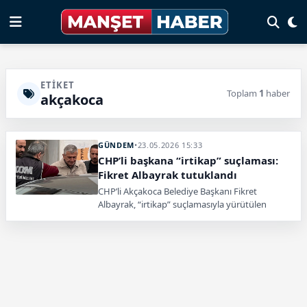
ETIKET
Toplam
1
haber
akçakoca
GÜNDEM
•
23.05.2026 15:33
CHP’li başkana “irtikap” suçlaması:
Fikret Albayrak tutuklandı
CHP’li Akçakoca Belediye Başkanı Fikret
Albayrak, “irtikap” suçlamasıyla yürütülen
soruşturma kapsamında tutuklandı.