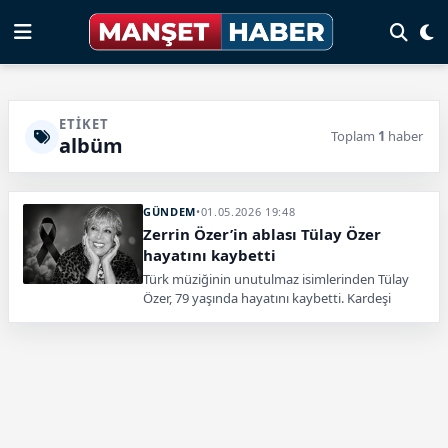
ETIKET
Toplam
1
haber
albüm
GÜNDEM
•
01.05.2026 19:48
Zerrin Özer’in ablası Tülay Özer
hayatını kaybetti
Türk müziğinin unutulmaz isimlerinden Tülay
Özer, 79 yaşında hayatını kaybetti. Kardeşi
Zerrin Özer’i yasa boğan kayıp sanat
camiasında da büyük üzüntü yarattı.