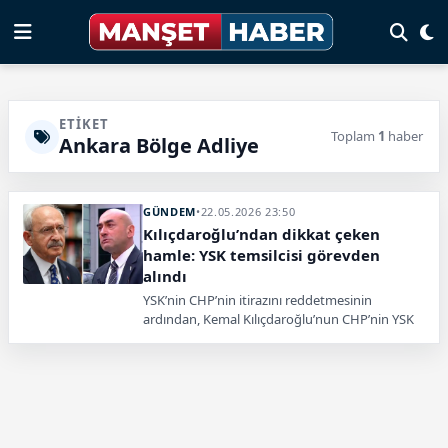
ETIKET
Toplam
1
haber
Ankara Bölge Adliye
GÜNDEM
•
22.05.2026 23:50
Kılıçdaroğlu’ndan dikkat çeken
hamle: YSK temsilcisi görevden
alındı
YSK’nin CHP’nin itirazını reddetmesinin
ardından, Kemal Kılıçdaroğlu’nun CHP’nin YSK
temsilcisi Mehmet Hadimi Yakupoğlu’nu
görevden aldığı iddia edildi.