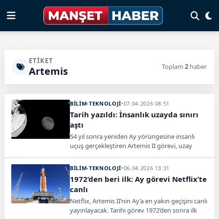
ETIKET
Toplam
2
haber
Artemis
BİLİM-TEKNOLOJİ
•
07.04.2026 08:51
Tarih yazıldı: İnsanlık uzayda sınırı
aştı
54 yıl sonra yeniden Ay yörüngesine insanlı
uçuş gerçekleştiren Artemis II görevi, uzay
tarihinde yeni bir eşiği geride bıraktı.
BİLİM-TEKNOLOJİ
•
06.04.2026 13:31
1972’den beri ilk: Ay görevi Netflix’te
canlı
Netflix, Artemis II’nin Ay’a en yakın geçişini canlı
yayınlayacak. Tarihi görev 1972’den sonra ilk