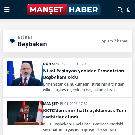
ETIKET
Toplam
2
haber
Başbakan
DÜNYA
•
02.08.2026 18:20
Nikol Paşinyan yeniden Ermenistan
Başbakanı oldu
Ermenistan'da hükümetin istifasının ardından
Nikol Paşinyan yeniden başbakan olarak
atandı. Yeni kabinenin kısa sürede şekillenmesi
bekleniyor.
MANŞET
•
15.04.2026 17:32
KKTC’den sınır hattı açıklaması: Tüm
tedbirler alındı
KKTC Başbakanı Ünal Üstel, Gazimağusa’daki
sınır hattında yaşanan gelişmeler sonrası