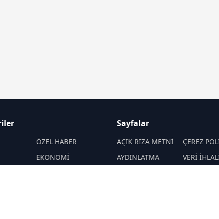
iler
Sayfalar
M
ÖZEL HABER
AÇIK RIZA METNİ
ÇEREZ POL
EKONOMİ
AYDINLATMA
VERİ İHLAL
METNİ
PROSEDÜR
SPOR
VERİ SAKLAMA VE
İletişim
ENERJİ
İMHA POLİTİKASI
MANŞET