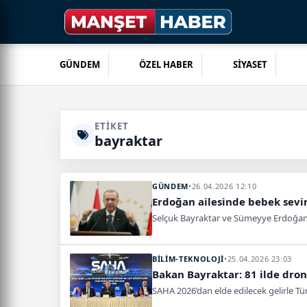
GÜNDEM
ÖZEL HABER
SİYASET
ETIKET
bayraktar
GÜNDEM
•
26.04.2026 12:10
Erdoğan ailesinde bebek sevin
Selçuk Bayraktar ve Sümeyye Erdoğan 
BİLİM-TEKNOLOJİ
•
25.04.2026 23:03
Bakan Bayraktar: 81 ilde dro
SAHA 2026’dan elde edilecek gelirle Tü