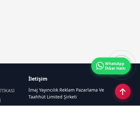
WhatsApp
İhbar Hattı
İletişim
İmaj Yayıncılık Reklam Pazarlama Ve
İTİKASI
Taahhüt Limited Şirketi
İ
Ü
Ümit Mahallesi, 2494/2 Sokak No:4
Çankaya Ankara
Email:
info@mansethaber.com
Tel:
0540 220 08 08