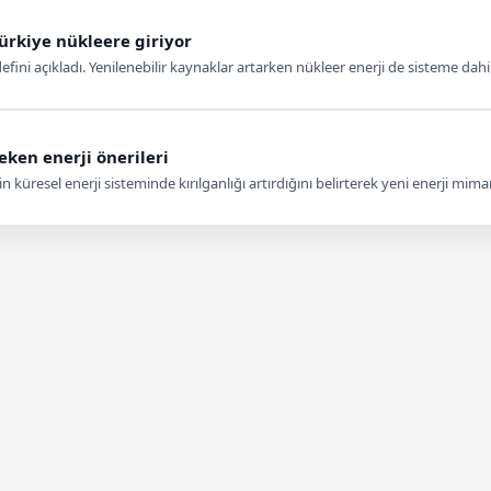
Türkiye nükleere giriyor
fini açıkladı. Yenilenebilir kaynaklar artarken nükleer enerji de sisteme dahil 
ken enerji önerileri
 küresel enerji sisteminde kırılganlığı artırdığını belirterek yeni enerji mimar