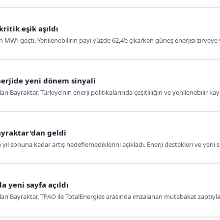
ritik eşik aşıldı
n MW’ı geçti. Yenilenebilirin payı yüzde 62,4’e çıkarken güneş enerjisi zirvey
erjide yeni dönem sinyali
an Bayraktar, Türkiye’nin enerji politikalarında çeşitliliğin ve yenilenebilir ka
ayraktar'dan geldi
 yıl sonuna kadar artış hedeflemediklerini açıkladı. Enerji destekleri ve yen
a yeni sayfa açıldı
slan Bayraktar, TPAO ile TotalEnergies arasında imzalanan mutabakat zaptıyla