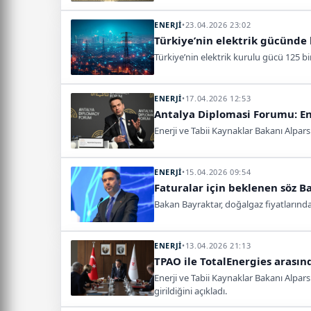
ENERJİ
•
23.04.2026 23:02
Türkiye’nin elektrik gücünde k
Türkiye’nin elektrik kurulu gücü 125 bi
ENERJİ
•
17.04.2026 12:53
Antalya Diplomasi Forumu: En
Enerji ve Tabii Kaynaklar Bakanı Alparsl
ENERJİ
•
15.04.2026 09:54
Faturalar için beklenen söz B
Bakan Bayraktar, doğalgaz fiyatlarında
ENERJİ
•
13.04.2026 21:13
TPAO ile TotalEnergies arasınd
Enerji ve Tabii Kaynaklar Bakanı Alpar
girildiğini açıkladı.