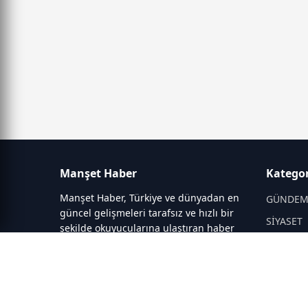
Manşet Haber
Kategor
Manşet Haber, Türkiye ve dünyadan en
GÜNDE
güncel gelişmeleri tarafsız ve hızlı bir
SİYASET
şekilde okuyucularına ulaştıran haber
portalıdır. Siyaset, ekonomi, spor,
DÜNYA
teknoloji, kültür-sanat ve yaşam
EĞİTİM
kategorilerinde doğru, güvenilir ve
DİĞER
anlık haberler sunar.